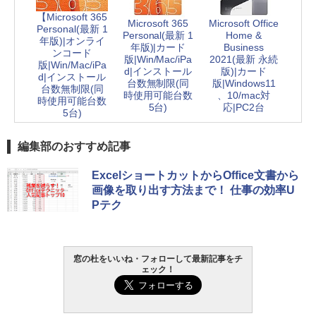
【Microsoft 365
Microsoft 365
Microsoft Office
Personal(最新 1
Personal(最新 1
Home &
年版)|オンライ
年版)|カード
Business
ンコード
版|Win/Mac/iPa
2021(最新 永続
版|Win/Mac/iPa
d|インストール
版)|カード
d|インストール
台数無制限(同
版|Windows11
台数無制限(同
時使用可能台数
、10/mac対
時使用可能台数
5台)
応|PC2台
5台)
編集部のおすすめ記事
ExcelショートカットからOffice文書から
画像を取り出す方法まで！ 仕事の効率U
Pテク
窓の杜をいいね・フォローして最新記事をチ
ェック！