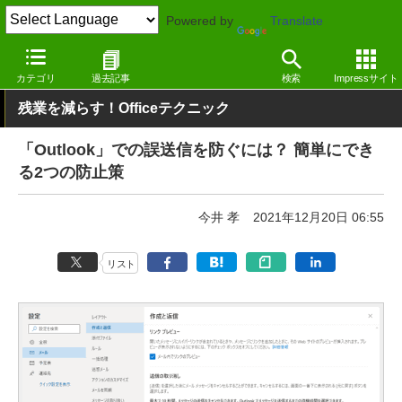
Powered by
Translate
窓の杜
オフィス・ドキュメント
オフィス
Windows
カテゴリ
過去記事
検索
Impressサイト
残業を減らす！Officeテクニック
「Outlook」での誤送信を防ぐには？ 簡単にでき
る2つの防止策
今井 孝
2021年12月20日 06:55
リスト