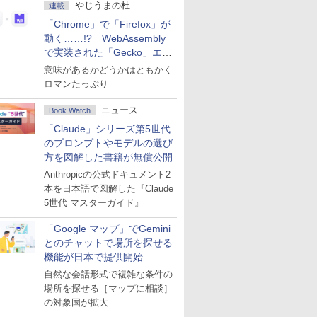
やじうまの杜
連載
「Chrome」で「Firefox」が
動く……!? WebAssembly
で実装された「Gecko」エン
ジン
意味があるかどうかはともかく
ロマンたっぷり
ニュース
Book Watch
「Claude」シリーズ第5世代
のプロンプトやモデルの選び
方を図解した書籍が無償公開
Anthropicの公式ドキュメント2
本を日本語で図解した『Claude
5世代 マスターガイド』
「Google マップ」でGemini
とのチャットで場所を探せる
機能が日本で提供開始
自然な会話形式で複雑な条件の
場所を探せる［マップに相談］
の対象国が拡大