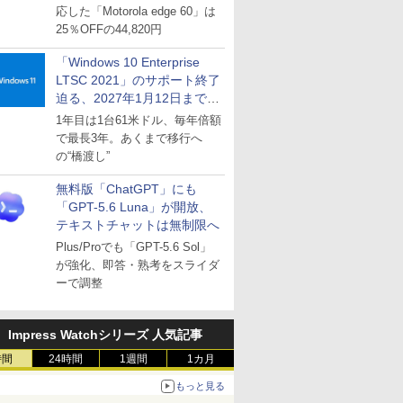
応した「Motorola edge 60」は
25％OFFの44,820円
「Windows 10 Enterprise
LTSC 2021」のサポート終了
迫る、2027年1月12日まで
～ESUは9月1日から販売
1年目は1台61米ドル、毎年倍額
で最長3年。あくまで移行へ
の“橋渡し”
無料版「ChatGPT」にも
「GPT-5.6 Luna」が開放、
テキストチャットは無制限へ
Plus/Proでも「GPT-5.6 Sol」
が強化、即答・熟考をスライダ
ーで調整
Impress Watchシリーズ 人気記事
時間
24時間
1週間
1カ月
もっと見る