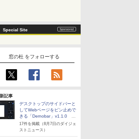
Special Site
窓の杜 をフォローする
新記事
デスクトップのサイドバーと
してWebページをピン止めで
きる「Demobar」v1.1.0 ほ
か
17件を掲載（8月7日のダイジェ
ストニュース）