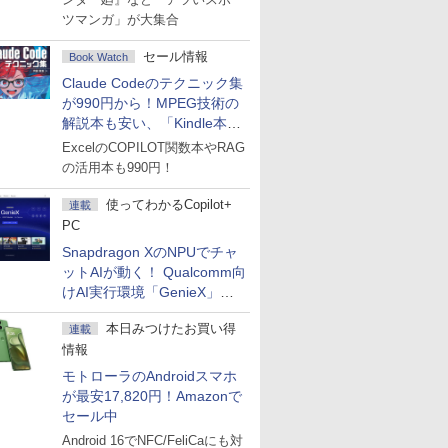
ツマンガ」が大集合
セール情報
Book Watch
Claude Codeのテクニック集
が990円から！MPEG技術の
解説本も安い、「Kindle本サ
マーセール」第2弾開始！
ExcelのCOPILOT関数本やRAG
の活用本も990円！
使ってわかるCopilot+
連載
PC
Snapdragon XのNPUでチャ
ットAIが動く！ Qualcomm向
けAI実行環境「GenieX」を
試してみた
本日みつけたお買い得
連載
情報
モトローラのAndroidスマホ
が最安17,820円！Amazonで
セール中
Android 16でNFC/FeliCaにも対