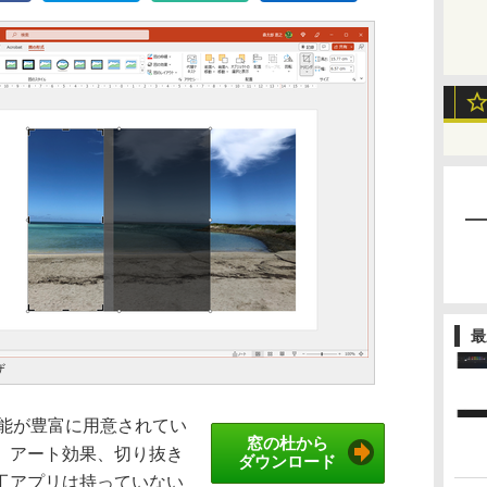
最
ザ
の機能が豊富に用意されてい
窓の杜から
、アート効果、切り抜き
ダウンロード
工アプリは持っていない