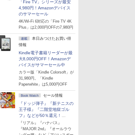
「Fire TV」シリーズが最安
4,980円！Amazonデバイス
のサマーセール
4K/Wi-Fi 6対応の「Fire TV 4K
Plus」は2,000円OFFの7,980円
本日みつけたお買い得
連載
情報
Kindle電子書籍リーダーが最
大8,000円OFF！Amazonデ
バイスがサマーセール中
カラー版「Kindle Colorsoft」が
31,980円。「Kindle
Paperwhite」は5,000円OFF
セール情報
Book Watch
『ドッジ弾子』『新テニスの
王子様』『二階堂地獄ゴル
フ』などが50％還元！
Amazonマンガ週末セール
『リアル』『ハナバス』
『MAJOR 2nd』『オールラウ
ンダー廻』など「アツいスポー