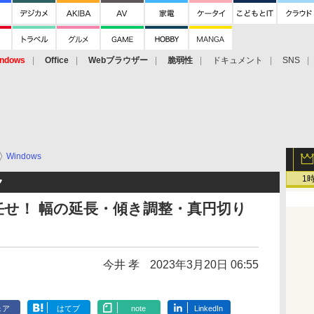
ndows
Office
Webブラウザー
脆弱性
ドキュメント
SNS
Windows
1
ク
せ！ 幅の延長・傾き調整・真円切り
今井 孝
2023年3月20日 06:55
ェア
はてブ
note
LinkedIn