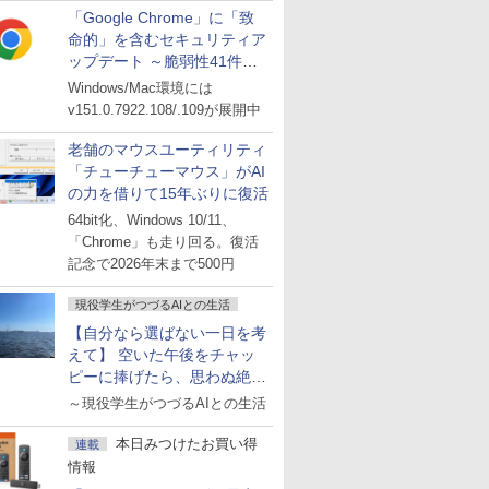
「Google Chrome」に「致
命的」を含むセキュリティア
ップデート ～脆弱性41件に
対処
Windows/Mac環境には
v151.0.7922.108/.109が展開中
老舗のマウスユーティリティ
「チューチューマウス」がAI
の力を借りて15年ぶりに復活
64bit化、Windows 10/11、
「Chrome」も走り回る。復活
記念で2026年末まで500円
現役学生がつづるAIとの生活
【自分なら選ばない一日を考
えて】 空いた午後をチャッ
ピーに捧げたら、思わぬ絶景
に出会った話
～現役学生がつづるAIとの生活
本日みつけたお買い得
連載
情報