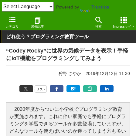
Powered by
Translate
窓の杜
プログラミング
プログラミング
Windows
カテゴリ
過去記事
検索
Impressサイト
どれ使う？プログラミング教育ツール
“Codey Rocky”に世界の気候データを表示！手軽
にIoT機能をプログラミングしてみよう
狩野 さやか
2019年12月12日 11:30
リスト
2020年度からついに小学校でプログラミング教育
が実施されます。これに伴い家庭でも手軽にプログラ
ミングを学習できるツールが多数登場していますが、
どんなツールを使えばいいのか迷ってしまう方も多い