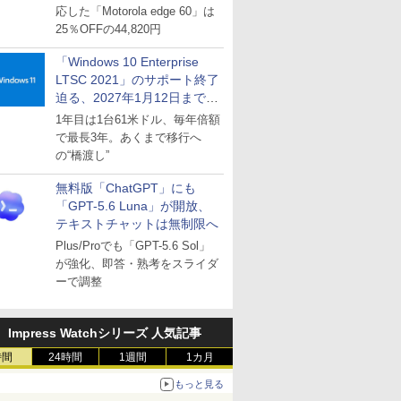
応した「Motorola edge 60」は
25％OFFの44,820円
「Windows 10 Enterprise
LTSC 2021」のサポート終了
迫る、2027年1月12日まで
～ESUは9月1日から販売
1年目は1台61米ドル、毎年倍額
で最長3年。あくまで移行へ
の“橋渡し”
無料版「ChatGPT」にも
「GPT-5.6 Luna」が開放、
テキストチャットは無制限へ
Plus/Proでも「GPT-5.6 Sol」
が強化、即答・熟考をスライダ
ーで調整
Impress Watchシリーズ 人気記事
時間
24時間
1週間
1カ月
もっと見る