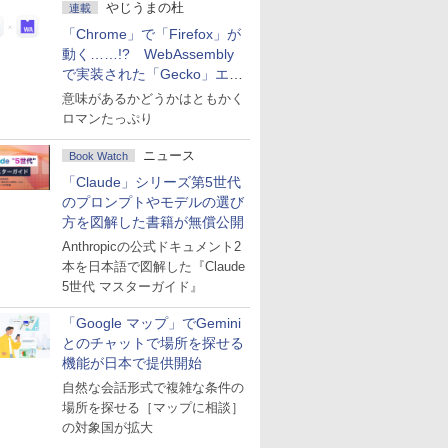
やじうまの杜
連載
「Chrome」で「Firefox」が
動く……!? WebAssembly
で実装された「Gecko」エン
ジン
意味があるかどうかはともかく
ロマンたっぷり
ニュース
Book Watch
「Claude」シリーズ第5世代
のプロンプトやモデルの選び
方を図解した書籍が無償公開
Anthropicの公式ドキュメント2
本を日本語で図解した『Claude
5世代 マスターガイド』
「Google マップ」でGemini
とのチャットで場所を探せる
機能が日本で提供開始
自然な会話形式で複雑な条件の
場所を探せる［マップに相談］
の対象国が拡大