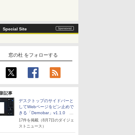
Special Site
窓の杜 をフォローする
新記事
デスクトップのサイドバーと
してWebページをピン止めで
きる「Demobar」v1.1.0 ほ
か
17件を掲載（8月7日のダイジェ
ストニュース）