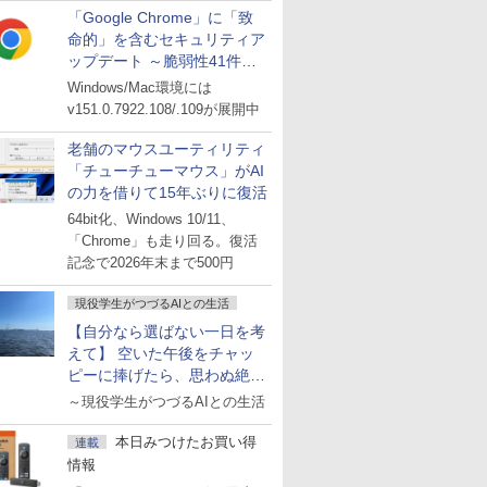
「Google Chrome」に「致
命的」を含むセキュリティア
ップデート ～脆弱性41件に
対処
Windows/Mac環境には
v151.0.7922.108/.109が展開中
老舗のマウスユーティリティ
「チューチューマウス」がAI
の力を借りて15年ぶりに復活
64bit化、Windows 10/11、
「Chrome」も走り回る。復活
記念で2026年末まで500円
現役学生がつづるAIとの生活
【自分なら選ばない一日を考
えて】 空いた午後をチャッ
ピーに捧げたら、思わぬ絶景
に出会った話
～現役学生がつづるAIとの生活
本日みつけたお買い得
連載
情報