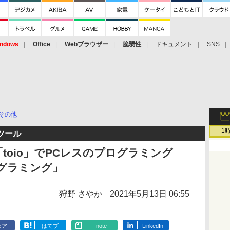
ndows
Office
Webブラウザー
脆弱性
ドキュメント
SNS
その他
1
ツール
toio」でPCレスのプログラミング
ログラミング」
狩野 さやか
2021年5月13日 06:55
ェア
はてブ
note
LinkedIn