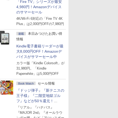
「Fire TV」シリーズが最安
4,980円！Amazonデバイス
のサマーセール
4K/Wi-Fi 6対応の「Fire TV 4K
Plus」は2,000円OFFの7,980円
本日みつけたお買い得
連載
情報
Kindle電子書籍リーダーが最
大8,000円OFF！Amazonデ
バイスがサマーセール中
カラー版「Kindle Colorsoft」が
31,980円。「Kindle
Paperwhite」は5,000円OFF
セール情報
Book Watch
『ドッジ弾子』『新テニスの
王子様』『二階堂地獄ゴル
フ』などが50％還元！
Amazonマンガ週末セール
『リアル』『ハナバス』
『MAJOR 2nd』『オールラウ
ンダー廻』など「アツいスポー