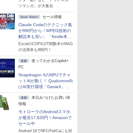
ツマンガ」が大集合
セール情報
Book Watch
Claude Codeのテクニック集
が990円から！MPEG技術の
解説本も安い、「Kindle本サ
マーセール」第2弾開始！
ExcelのCOPILOT関数本やRAG
の活用本も990円！
使ってわかるCopilot+
連載
PC
Snapdragon XのNPUでチャ
ットAIが動く！ Qualcomm向
けAI実行環境「GenieX」を
試してみた
本日みつけたお買い得
連載
情報
モトローラのAndroidスマホ
が最安17,820円！Amazonで
セール中
Android 16でNFC/FeliCaにも対