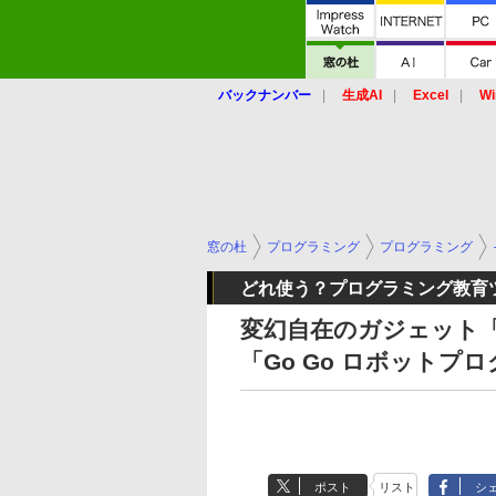
バックナンバー
生成AI
Excel
Wi
窓の杜
プログラミング
プログラミング
どれ使う？プログラミング教育
変幻自在のガジェット「
「Go Go ロボットプ
ポスト
リスト
シ