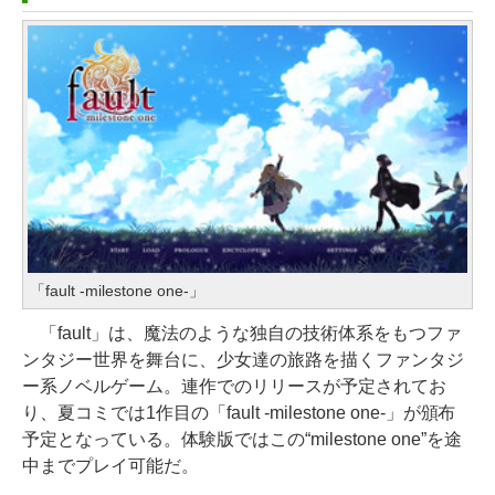
￥1,300
GB SSDストレージ、1080p Face
1冊ですべて身につくHTML & CSS
￥16,980
Time HDカメラ - インディゴ
とWebデザイン入門講座［第2版］
Robloxギフトカード - 1000 Robu
￥119,800
￥1,292
x 【限定バーチャルアイテムを含
Kindle Paperwhite シグニチャー
む】 【オンラインゲームコード】
エディション (32GB) 7インチディ
tomtoc 360°保護 15.6 16インチ パ
ロブロックス |オンラインコード版
スプレイ、明るさ自動調整、色調
ClaudeCode いちばんやさしい 教
ソコンケース Dell NEC Lavie ASU
調節ライト、12週間持続バッテリ
科書: 非エンジニア 初心者 素人 で
￥1,600
S HP dynabook Lenovo対応
ー、広告なし、メタリックブラッ
も安心 使い方 マニュアル AI副業に
ク
もコンテンツ作成にもKindle出版
￥2,952
Robloxギフトカード - 2,000 Robu
にも！ 非エンジニアのためのAIコ
￥27,980
「fault -milestone one-」
x 【限定バーチャルアイテムを含
ーディング入門シリーズ
Apple 2026 MacBook Air M5チッ
む】 【オンラインゲームコード】
「fault」は、魔法のような独自の技術体系をもつファ
￥99
プ搭載13インチノートブック：AI
ロブロックス | オンラインコード版
Amazon Kindle Paperwhite (16G
ンタジー世界を舞台に、少女達の旅路を描くファンタジ
とApple Intelligence、13.6インチ
B) 7インチディスプレイ、色調調節
ー系ノベルゲーム。連作でのリリースが予定されてお
￥3,200
Liquid Retinaディスプレイ、16G
ライト、12週間持続バッテリー、
り、夏コミでは1作目の「fault -milestone one-」が頒布
AIイラスト表現辞典: 思い通りの絵
Bユニファイドメモリ、1TB SSDス
広告なし、ブラック
予定となっている。体験版ではこの“milestone one”を途
を引き出す プロンプトの言葉 AI画
トレージ、12MPセンターフレーム
中までプレイ可能だ。
Microsoft Office Home & Busine
像生成シリーズ (はぴーイラストLa
￥22,980
カメラ、日本語キーボード、Touc