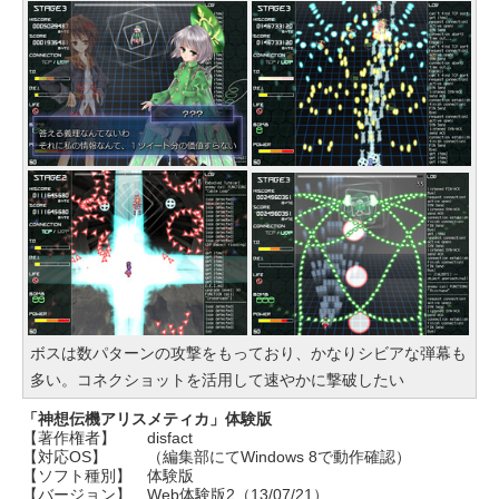
ボスは数パターンの攻撃をもっており、かなりシビアな弾幕も
多い。コネクショットを活用して速やかに撃破したい
「神想伝機アリスメティカ」体験版
【著作権者】
disfact
【対応OS】
（編集部にてWindows 8で動作確認）
【ソフト種別】
体験版
【バージョン】
Web体験版2（13/07/21）