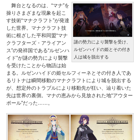
ss 2024(最新 永続版)|オンライン
bo)
舞台となるのは、“マナ”を
h ID - ミッドナイト
コード版|Windows11、10/mac対
操りさまざまな現象を起こ
￥480
応|PC2台
Amazon Kindle Colorsoft | 16GB
￥278,800
す技術“マナクラフト”が発達
ストレージ、防水、7インチカラー
した世界。マナクラフト技
￥39,582
ディスプレイ、色調調節ライト、
術に根ざした平和同盟“マナ
FM TOWNS ハイパー・カタログ:
【Amazon.co.jp限定】 HP ノート
最大8週間持続バッテリー、広告無
謎の勢力により襲撃を受け、
クラフターズ・アライアン
本体ハードウェア・市販ソフトウ
パソコン 15-fd 15.6インチ 16GB
し、ブラック (2025年発売)
ルゼンハイドの姫とその付き
ス”の発祥国である“ルゼンハ
Windows版 | Minecraft (マインク
ェアのパーフェクトリストと最新
メモリ 512GB SSD インテル Core
人は城を脱出する
イド”が謎の勢力により襲撃
ラフト): Java & Bedrock Edition
エミュレータ紹介
￥31,980
5
を受けたことから物語は始
| オンラインコード版
￥1,600
まる。ルゼンハイドの姫セルフィーネとその付き人であ
￥129,800
￥3,600
るリトナは瞬間移動のマナクラフトにより城を脱出する
New Amazon Kindle Scribe Color
が、想定外のトラブルにより移動先が狂い、辿り着いた
soft | 11インチカラーディスプレ
先は世界の裏側。マナの恵みから見放された地“アウター
FMV ノートパソコン WE1-K3 (MS
イ、64GBストレージ、ノート機能
ポール”だった……。
365 Personal/Copilotキー搭載/Wi
搭載、明るさ自動調整、色調調節
n 11/15.6型/Core i5/16GB/SSD 51
ライト、プレミアムペン付き、グ
2GB/ホワイト) FMVWK3E15W_A
ラファイト
Z
￥115,980