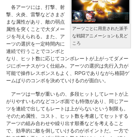
各アーツには、打撃、射
撃、火炎、雷撃などさまざ
まな属性があり、敵の弱点
アーツごとに用意された派手
属性を突くことで大ダメー
な戦闘アニメーションも見ど
ジを与えられる。また、ア
ころ
ーツの選択を一定時間内に
連続で行うことでコンボと
なり、ヒット数に応じてコンボレートが上がってダメー
ジにボーナスがつく仕組み。アーツの選択は先行入力が
可能で操作レスポンスもよく、RPGでありながら格闘ゲ
ームばりのコンボを決めていけるのが面白い。
アーツは一撃が重いもの、多段ヒットしてレートが上
がりやすいものなどコンボ面でも特徴があり、同じアー
ツを連続で出してもレートは上がらないという制限も。
そのため属性、コスト、ヒット数を考慮してセットする
アーツの組み合わせや繰り出す順番などを考えること
で、効率的に敵を倒していけるのがポイントだ。一方で