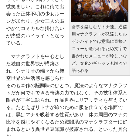
微笑ましい。これに街で出
会った正体不明の少女ルー
ンが加わり、少女三人の賑
食事を楽しむリトナ達。通信
やかでコミカルな掛け合い
用マナクラフトが発達したル
が序盤のハイライトとなっ
ゼンハイドでは意識に直接メ
ている。
ニューが送られるため文字で
書かれたメニューが珍しいな
マナクラフトを中心とし
ど、文化のギャップも端々で
た独自の世界観が構築さ
語られる
れ、シナリオの端々から架
空世界の生活感を感じられ
るのも本作の醍醐味のひとつ。魔法のようなマナクラフ
トだが何でもできる奇跡の力ではなく、その技術体系と
限界が丁寧に語られ、作品世界にリアリティを与えてい
る。たとえばリトナが旅のために服を仕立てる場面で
は、黒はマナを吸着する性質があり、体の周囲のマナの
比率を感じやすくなるため戦闘系のマナクラフターに好
まれるという異世界豆知識が披露される、といった具合