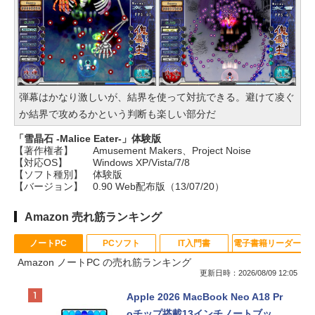
弾幕はかなり激しいが、結界を使って対抗できる。避けて凌ぐ
か結界で攻めるかという判断も楽しい部分だ
「雪晶石 -Malice Eater-」体験版
【著作権者】
Amusement Makers、Project Noise
【対応OS】
Windows XP/Vista/7/8
【ソフト種別】
体験版
【バージョン】
0.90 Web配布版（13/07/20）
Amazon 売れ筋ランキング
ノートPC
PCソフト
IT入門書
電子書籍リーダー
Amazon ノートPC の売れ筋ランキング
更新日時：2026/08/09 12:05
Apple 2026 MacBook Neo A18 Pr
oチップ搭載13インチノートブッ