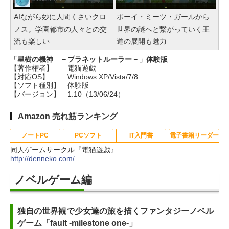
AIながら妙に人間くさいクロ
ボーイ・ミーツ・ガールから
ノス。学園都市の人々との交
世界の謎へと繋がっていく王
流も楽しい
道の展開も魅力
「星樹の機神 －プラネットルーラー－」体験版
【著作権者】
電猫遊戯
【対応OS】
Windows XP/Vista/7/8
【ソフト種別】
体験版
【バージョン】
1.10（13/06/24）
Amazon 売れ筋ランキング
ノートPC
PCソフト
IT入門書
電子書籍リーダー
同人ゲームサークル『電猫遊戯』
http://denneko.com/
Apple 2026 MacBook Neo A18 Pr
Robloxギフトカード - 800 Robux
生成AIパスポート公式テキスト 第
Amazon Kindle - 目に優しい、か
ノベルゲーム編
oチップ搭載13インチノートブッ
【限定バーチャルアイテムを含
４版
さばらない、大きな画面で読みや
ク：AIとApple Intelligenceのため
む】 【オンラインゲームコード】
すい、6週間持続バッテリー、6イ
￥1,766
独自の世界観で少女達の旅を描くファンタジーノベル
に設計、Liquid Retinaディスプレ
ロブロックス | オンラインコード版
ンチディスプレイ電子書籍リーダ
ゲーム「fault -milestone one-」
イ、8GBユニファイドメモリ、256
ー、マッチャ、16GB、広告なし