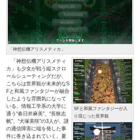
む】 【オンラインゲームコード】
エディション (32GB) 7インチディ
ロブロックス |オンラインコード版
スプレイ、明るさ自動調整、色調
ClaudeCode いちばんやさしい 教
調節ライト、12週間持続バッテリ
科書: 非エンジニア 初心者 素人 で
￥1,600
ー、広告なし、メタリックブラッ
も安心 使い方 マニュアル AI副業に
ク
もコンテンツ作成にもKindle出版
Robloxギフトカード - 2,000 Robu
にも！ 非エンジニアのためのAIコ
￥27,980
「神想伝機アリスメティカ」
x 【限定バーチャルアイテムを含
ーディング入門シリーズ
む】 【オンラインゲームコード】
「神想伝機アリスメティ
￥99
ロブロックス | オンラインコード版
Amazon Kindle Paperwhite (16G
カ」も少女が戦う縦スクロ
B) 7インチディスプレイ、色調調節
ールシューティングだが、
￥3,200
ライト、12週間持続バッテリー、
こちらは世界観が未来的なS
AIイラスト表現辞典: 思い通りの絵
広告なし、ブラック
Fと和風ファンタジーが融合
を引き出す プロンプトの言葉 AI画
したような雰囲気になって
Microsoft Office Home & Busine
像生成シリーズ (はぴーイラストLa
￥22,980
いる。情報工学系の大学に
ss 2024(最新 永続版)|オンライン
bo)
SFと和風ファンタジーが入
通う“春日井麻美”、“長狭志
コード版|Windows11、10/mac対
り混じった世界観
￥480
帆”、“犬塚美咲”の3人が、謎
応|PC2台
Amazon Kindle Colorsoft | 16GB
の通信障害に端を発した事
ストレージ、防水、7インチカラー
￥39,582
件に巻き込まれていく。夏
ディスプレイ、色調調節ライト、
FM TOWNS ハイパー・カタログ: