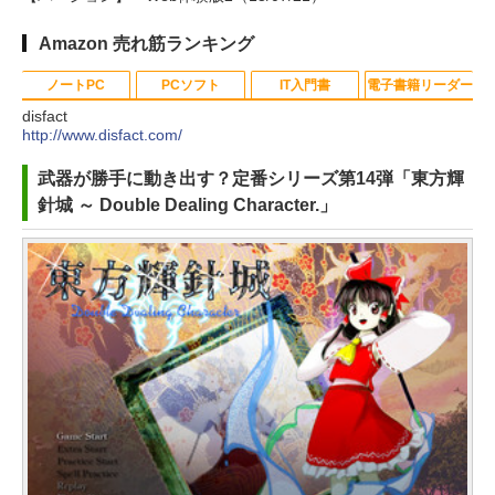
Amazon 売れ筋ランキング
ノートPC
PCソフト
IT入門書
電子書籍リーダー
disfact
http://www.disfact.com/
Apple 2026 MacBook Neo A18 Pr
Robloxギフトカード - 800 Robux
生成AIパスポート公式テキスト 第
Amazon Kindle - 目に優しい、か
武器が勝手に動き出す？定番シリーズ第14弾「東方輝
oチップ搭載13インチノートブッ
【限定バーチャルアイテムを含
４版
さばらない、大きな画面で読みや
針城 ～ Double Dealing Character.」
ク：AIとApple Intelligenceのため
む】 【オンラインゲームコード】
すい、6週間持続バッテリー、6イ
￥1,766
に設計、Liquid Retinaディスプレ
ロブロックス | オンラインコード版
ンチディスプレイ電子書籍リーダ
イ、8GBユニファイドメモリ、256
ー、マッチャ、16GB、広告なし
￥1,300
GB SSDストレージ、1080p Face
1冊ですべて身につくHTML & CSS
￥16,980
Time HDカメラ - インディゴ
とWebデザイン入門講座［第2版］
Robloxギフトカード - 1000 Robu
￥119,800
￥1,292
x 【限定バーチャルアイテムを含
Kindle Paperwhite シグニチャー
む】 【オンラインゲームコード】
エディション (32GB) 7インチディ
tomtoc 360°保護 15.6 16インチ パ
ロブロックス |オンラインコード版
スプレイ、明るさ自動調整、色調
ClaudeCode いちばんやさしい 教
ソコンケース Dell NEC Lavie ASU
調節ライト、12週間持続バッテリ
科書: 非エンジニア 初心者 素人 で