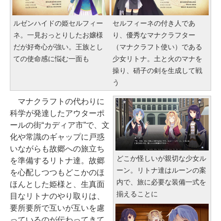
￥139,880
ルゼンハイドの姫セルフィー
セルフィーネの付き人であ
ネ。一見おっとりしたお嬢様
り、優秀なマナクラフター
だが好奇心が強い。王族とし
（マナクラフト使い）である
ての使命感に悩む一面も
少女リトナ。土と火のマナを
操り、硝子の剣を生成して戦
う
マナクラフトの代わりに
科学が発達したアウターポ
ールの街“カディア市”で、文
化や常識のギャップに戸惑
いながらも故郷への旅立ち
どこか怪しいが親切な少女ル
を準備するリトナ達。故郷
ーン。リトナ達はルーンの案
を心配しつつもどこかのほ
内で、旅に必要な装備一式を
ほんとした姫様と、生真面
揃えることに
目なリトナのやり取りは、
要所要所で互いが互いを慮
っているのが伝わってきて