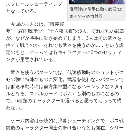
ラフト): Java & Bedrock Edition
エミュレータ紹介
￥31,980
スクロールシューティング
5
| オンラインコード版
魔理沙の“勝手に動く武器”は
となっている。
￥1,600
まるで火炎放射器
￥129,800
￥3,600
New Amazon Kindle Scribe Color
今回の主人公は、“博麗霊
soft | 11インチカラーディスプレ
夢”、“霧雨魔理沙”、“十六夜咲夜”の3人。それぞれの武器
FMV ノートパソコン WE1-K3 (MS
イ、64GBストレージ、ノート機能
が、なぜか勝手に動き始めてしまう。3人はその武器を
365 Personal/Copilotキー搭載/Wi
搭載、明るさ自動調整、色調調節
捨てて戦うのか、それでも武器を使うのか……という設
n 11/15.6型/Core i5/16GB/SSD 51
ライト、プレミアムペン付き、グ
定のもと、ゲームでは各キャラクターに2つのセッティ
2GB/ホワイト) FMVWK3E15W_A
ラファイト
ングが用意されている。
Z
￥115,980
武器を使うパターンでは、低速移動時のショットがク
￥139,880
セの強い特殊なものに変化。武器を使わないパターンで
は低速移動時には前方集中型になるベーシックなスタイ
ルとなる。スペルカード（ボム）も別のものになるの
で、6種類のキャラクターを選べると思ってもらって構
わない。
ゲーム内容は伝統的な弾幕シューティングで、ボス戦
前後のキャラクター同士の掛け合いなども健在。シリー