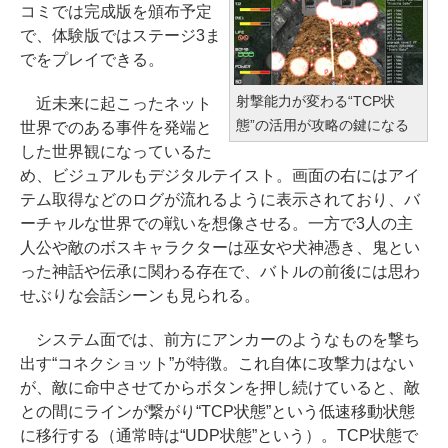
コミでは完成版を頒布予定
最大8週間持続バッテリー、広告無
本体ハードウェア・市販ソフトウ
で、体験版ではステージ3ま
し、ブラック (2025年発売)
Windows版 | Minecraft (マインク
ェアのパーフェクトリストと最新
でをプレイできる。
ラフト): Java & Bedrock Edition
エミュレータ紹介
￥31,980
| オンラインコード版
射撃能力が変わる“TCP状
近未来に起こったネット
￥1,600
態”の活用が攻略の鍵になる
世界でのある事件を発端と
￥3,600
New Amazon Kindle Scribe Color
した世界観になっているた
soft | 11インチカラーディスプレ
め、ビジュアルもデジタルテイスト。画面の右にはアイ
イ、64GBストレージ、ノート機能
テム取得などのログが流れるように表示されており、バ
搭載、明るさ自動調整、色調調節
ーチャルな世界での戦いを想像させる。一方で3人の主
ライト、プレミアムペン付き、グ
人公や敵のボスキャラクターは巫女や犬神憑き、鬼とい
ラファイト
った神話や伝承に関わる存在で、バトルの前後には思わ
せぶりな会話シーンも見られる。
￥115,980
システム面では、前方にアンカーのようなものを撃ち
出す“コネクショット”が特徴。これ自体に攻撃力はない
が、敵に命中させてからボタンを押し続けていると、敵
との間にラインが繋がり“TCP状態”という低速移動状態
に移行する（通常時は“UDP状態”という）。TCP状態で