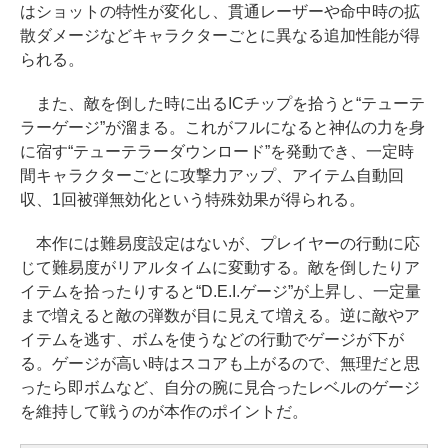
はショットの特性が変化し、貫通レーザーや命中時の拡
散ダメージなどキャラクターごとに異なる追加性能が得
られる。
また、敵を倒した時に出るICチップを拾うと“テューテ
ラーゲージ”が溜まる。これがフルになると神仏の力を身
に宿す“テューテラーダウンロード”を発動でき、一定時
間キャラクターごとに攻撃力アップ、アイテム自動回
収、1回被弾無効化という特殊効果が得られる。
本作には難易度設定はないが、プレイヤーの行動に応
じて難易度がリアルタイムに変動する。敵を倒したりア
イテムを拾ったりすると“D.E.I.ゲージ”が上昇し、一定量
まで増えると敵の弾数が目に見えて増える。逆に敵やア
イテムを逃す、ボムを使うなどの行動でゲージが下が
る。ゲージが高い時はスコアも上がるので、無理だと思
ったら即ボムなど、自分の腕に見合ったレベルのゲージ
を維持して戦うのが本作のポイントだ。