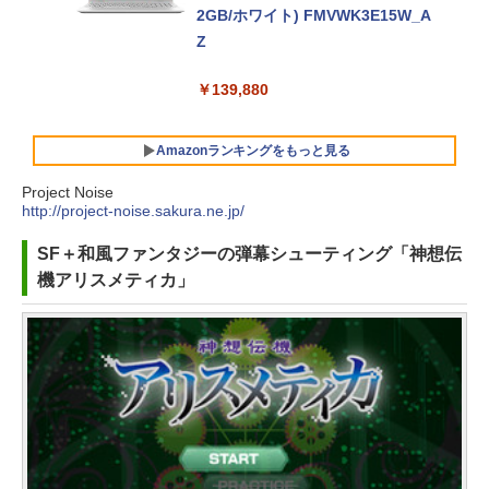
2GB/ホワイト) FMVWK3E15W_A
Z
￥139,880
Amazonランキングをもっと見る
Project Noise
http://project-noise.sakura.ne.jp/
Robloxギフトカード - 800 Robux
生成AIパスポート公式テキスト 第
Amazon Kindle - 目に優しい、か
SF＋和風ファンタジーの弾幕シューティング「神想伝
【限定バーチャルアイテムを含
４版
さばらない、大きな画面で読みや
機アリスメティカ」
む】 【オンラインゲームコード】
すい、6週間持続バッテリー、6イ
￥1,766
ロブロックス | オンラインコード版
ンチディスプレイ電子書籍リーダ
ー、マッチャ、16GB、広告なし
￥1,300
1冊ですべて身につくHTML & CSS
￥16,980
とWebデザイン入門講座［第2版］
Robloxギフトカード - 1000 Robu
￥1,292
x 【限定バーチャルアイテムを含
Kindle Paperwhite シグニチャー