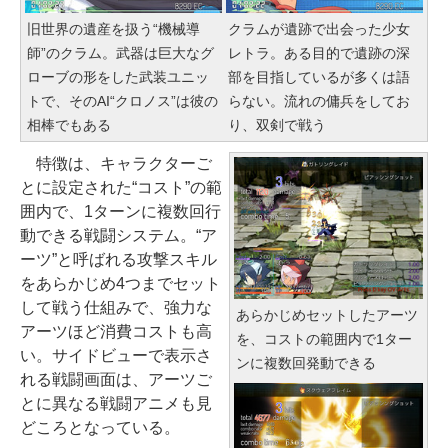
n 11/15.6型/Core i5/16GB/SSD 51
ライト、プレミアムペン付き、グ
旧世界の遺産を扱う“機械導
クラムが遺跡で出会った少女
2GB/ホワイト) FMVWK3E15W_A
ラファイト
師”のクラム。武器は巨大なグ
レトラ。ある目的で遺跡の深
Z
ローブの形をした武装ユニッ
部を目指しているが多くは語
￥115,980
トで、そのAI“クロノス”は彼の
らない。流れの傭兵をしてお
￥139,880
相棒でもある
り、双剣で戦う
特徴は、キャラクターご
とに設定された“コスト”の範
囲内で、1ターンに複数回行
動できる戦闘システム。“ア
ーツ”と呼ばれる攻撃スキル
をあらかじめ4つまでセット
して戦う仕組みで、強力な
あらかじめセットしたアーツ
アーツほど消費コストも高
を、コストの範囲内で1ター
い。サイドビューで表示さ
ンに複数回発動できる
れる戦闘画面は、アーツご
とに異なる戦闘アニメも見
どころとなっている。