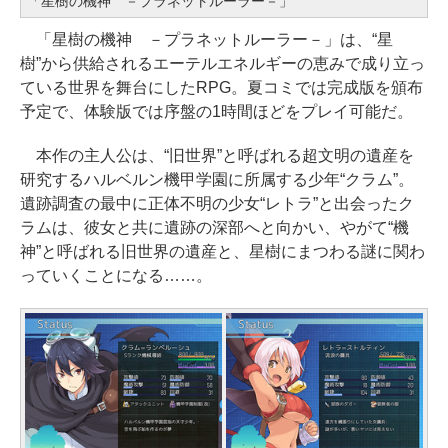
「星樹の機神 －プラネットルーラー－」
とApple Intelligence、13.6インチ
B) 7インチディスプレイ、色調調節
￥3,200
Liquid Retinaディスプレイ、16G
ライト、12週間持続バッテリー、
「星樹の機神 －プラネットルーラー－」は、“星
AIイラスト表現辞典: 思い通りの絵
Bユニファイドメモリ、1TB SSDス
広告なし、ブラック
樹”から供給されるエーテルエネルギーの恵みで成り立っ
を引き出す プロンプトの言葉 AI画
トレージ、12MPセンターフレーム
ている世界を舞台にしたRPG。夏コミでは完成版を頒布
Microsoft Office Home & Busine
像生成シリーズ (はぴーイラストLa
￥22,980
カメラ、日本語キーボード、Touc
予定で、体験版では序盤の1時間ほどをプレイ可能だ。
ss 2024(最新 永続版)|オンライン
bo)
h ID - ミッドナイト
コード版|Windows11、10/mac対
本作の主人公は、“旧世界”と呼ばれる超文明の遺産を
￥480
応|PC2台
Amazon Kindle Colorsoft | 16GB
￥278,800
研究するハルベルン機甲学園に所属する少年“クラム”。
ストレージ、防水、7インチカラー
遺跡調査の最中に正体不明の少女“レトラ”と出会ったク
￥39,582
ディスプレイ、色調調節ライト、
ラムは、彼女と共に遺跡の深部へと向かい、やがて“機
FM TOWNS ハイパー・カタログ:
【Amazon.co.jp限定】 HP ノート
最大8週間持続バッテリー、広告無
神”と呼ばれる旧世界の遺産と、星樹にまつわる謎に関わ
本体ハードウェア・市販ソフトウ
パソコン 15-fd 15.6インチ 16GB
し、ブラック (2025年発売)
っていくことになる……。
Windows版 | Minecraft (マインク
ェアのパーフェクトリストと最新
メモリ 512GB SSD インテル Core
ラフト): Java & Bedrock Edition
エミュレータ紹介
￥31,980
5
| オンラインコード版
￥1,600
￥129,800
￥3,600
New Amazon Kindle Scribe Color
soft | 11インチカラーディスプレ
FMV ノートパソコン WE1-K3 (MS
イ、64GBストレージ、ノート機能
365 Personal/Copilotキー搭載/Wi
搭載、明るさ自動調整、色調調節