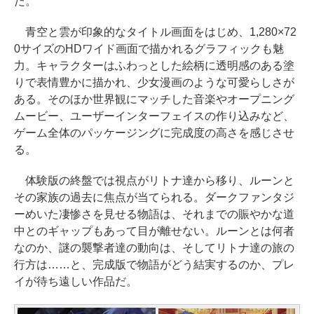
だ。
青空と雲が印象的なタイトル画面をはじめ、1,280×72
0サイズのHDワイド画面で描かれるグラフィックも魅
力。キャラクターはふわっとした絵柄に透明感のある塗
りで表情豊かに描かれ、少女漫画のような可愛らしさが
ある。そのほか世界観にマッチした音楽やオープニング
ムービー、ユーザーインターフェイスの作り込みなど、
ゲーム全体のパッケージングに完成度の高さを感じさせ
る。
体験版の終盤では視点がリトナ達から移り、ルーンと
その家族の過去に焦点が当てられる。ダークファンタジ
ーめいた凄惨さを見せる物語は、それまでの賑やかな道
中とのギャップもあって目が離せない。ルーンとは何者
なのか、謎の襲撃者達の動向は、そしてリトナ達の旅の
行方は……と、完成版で物語がどう結実するのか、プレ
イが待ち遠しい作品だ。