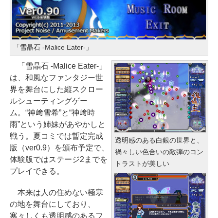
「雪晶石 -Malice Eater-」
「雪晶石 -Malice Eater-」
は、和風なファンタジー世
界を舞台にした縦スクロー
ルシューティングゲー
ム。“神﨑雪希”と“神﨑時
雨”という姉妹があやかしと
戦う。夏コミでは暫定完成
透明感のある白銀の世界と、
版（ver0.9）を頒布予定で、
禍々しい色合いの敵弾のコン
体験版ではステージ2までを
トラストが美しい
プレイできる。
本来は人の住めない極寒
の地を舞台にしており、
寒々しくも透明感のあるフ