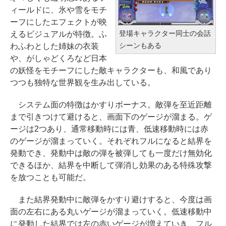
ィールドに、氷や雪をモチ
ーフにしたエフェクトが映
登場キャラクター同士の会話
えるビジュアルが特徴。ふ
シーンもある
わふわとした姉妹の衣装
や、がしゃどくろなど日本
の妖怪をモチーフにした敵キャラクターも、和風であり
つつも独特な世界観を生み出している。
システム面の特徴はかすりボーナス。敵弾を至近距離
まで引きつけて避けると、画面下のゲージが溜まる。ゲ
ージは2つあり、通常移動時には青、低速移動時には赤
のゲージが溜まっていく。それぞれフルになると結界を
発動でき、発動中は敵の弾を被弾しても一度だけ無効化
できるほか、結界を中断して弾消し効果のある特殊攻撃
を放つことも可能だ。
また結界発動中に敵弾をかすり避けすると、今度は画
面の左右にある丸いゲージが溜まっていく。低速移動中
に発動した結界では左の赤いゲージが増えていき、フル