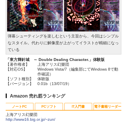
弾幕シューティングを楽しむという主旨から、今回はシンプル
なスタイル。代わりに解像度が上がってイラストが精細になっ
ている
「東方輝針城 ～ Double Dealing Character.」体験版
【著作権者】
上海アリス幻樂団
【対応OS】
Windows Vista/7（編集部にてWindows 8で動
作確認）
【ソフト種別】
体験版
【バージョン】
0.01b（13/07/19）
Amazon 売れ筋ランキング
ノートPC
PCソフト
IT入門書
電子書籍リーダー
上海アリス幻樂団
http://www16.big.or.jp/~zun/