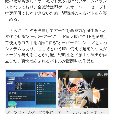
敵の攻撃も激しくザコ戦でも気を抜けないゲームバラン
スとなっており、全滅時は即ゲームオーバー。セーブも
特定箇所でしかできないため、緊張感のあるバトルを楽
しめる。
さらに、“TP”を消費してアーツを高威力な派生版へと
変化させる“オーバーアーツ”、TP最大時に全TPを消費し
て使えるコストを2倍にする“オーバーテンション”という
システムもあり、ここぞという時に使えば超絶的な大ダ
メージを与えることが可能。戦略性とド派手な演出が両
立した、爽快感あふれるバトルが醍醐味の作品だ。
アーツはレベルアップで取得
オーバーテンション＋オーバ