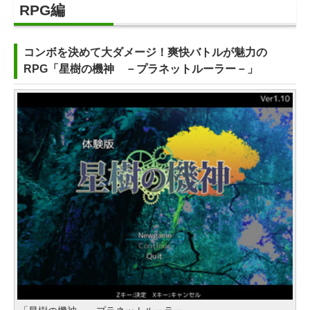
Apple 2026 MacBook Neo A18 Pr
Robloxギフトカード - 800 Robux
生成AIパスポート公式テキスト 第
Amazon Kindle - 目に優しい、か
RPG編
oチップ搭載13インチノートブッ
【限定バーチャルアイテムを含
４版
さばらない、大きな画面で読みや
ク：AIとApple Intelligenceのため
む】 【オンラインゲームコード】
すい、6週間持続バッテリー、6イ
￥1,766
コンボを決めて大ダメージ！爽快バトルが魅力の
に設計、Liquid Retinaディスプレ
ロブロックス | オンラインコード版
ンチディスプレイ電子書籍リーダ
RPG「星樹の機神 －プラネットルーラー－」
イ、8GBユニファイドメモリ、256
ー、マッチャ、16GB、広告なし
￥1,300
GB SSDストレージ、1080p Face
1冊ですべて身につくHTML & CSS
￥16,980
Time HDカメラ - インディゴ
とWebデザイン入門講座［第2版］
Robloxギフトカード - 1000 Robu
￥119,800
￥1,292
x 【限定バーチャルアイテムを含
Kindle Paperwhite シグニチャー
む】 【オンラインゲームコード】
エディション (32GB) 7インチディ
tomtoc 360°保護 15.6 16インチ パ
ロブロックス |オンラインコード版
スプレイ、明るさ自動調整、色調
ClaudeCode いちばんやさしい 教
ソコンケース Dell NEC Lavie ASU
調節ライト、12週間持続バッテリ
科書: 非エンジニア 初心者 素人 で
￥1,600
S HP dynabook Lenovo対応
ー、広告なし、メタリックブラッ
も安心 使い方 マニュアル AI副業に
ク
もコンテンツ作成にもKindle出版
￥2,952
Robloxギフトカード - 2,000 Robu
にも！ 非エンジニアのためのAIコ
￥27,980
x 【限定バーチャルアイテムを含
ーディング入門シリーズ
Apple 2026 MacBook Air M5チッ
む】 【オンラインゲームコード】
￥99
プ搭載13インチノートブック：AI
ロブロックス | オンラインコード版
Amazon Kindle Paperwhite (16G