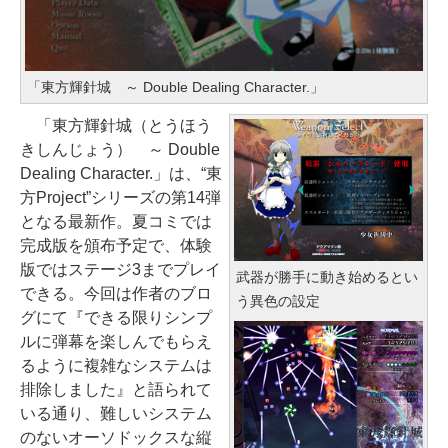
￥1,600
S HP dynabook Lenovo対応
ー、広告なし、メタリックブラッ
も安心 使い方 マニュアル AI副業に
ク
もコンテンツ作成にもKindle出版
￥2,952
Robloxギフトカード - 2,000 Robu
にも！ 非エンジニアのためのAIコ
￥27,980
「東方輝針城 ～ Double Dealing Character.」
x 【限定バーチャルアイテムを含
ーディング入門シリーズ
Apple 2026 MacBook Air M5チッ
む】 【オンラインゲームコード】
「東方輝針城（とうほう
￥99
プ搭載13インチノートブック：AI
ロブロックス | オンラインコード版
Amazon Kindle Paperwhite (16G
きしんじょう） ～ Double
とApple Intelligence、13.6インチ
B) 7インチディスプレイ、色調調節
Dealing Character.」は、“東
￥3,200
Liquid Retinaディスプレイ、16G
ライト、12週間持続バッテリー、
方Project”シリーズの第14弾
AIイラスト表現辞典: 思い通りの絵
Bユニファイドメモリ、1TB SSDス
広告なし、ブラック
となる最新作。夏コミでは
を引き出す プロンプトの言葉 AI画
トレージ、12MPセンターフレーム
完成版を頒布予定で、体験
Microsoft Office Home & Busine
像生成シリーズ (はぴーイラストLa
￥22,980
カメラ、日本語キーボード、Touc
版ではステージ3までプレイ
ss 2024(最新 永続版)|オンライン
bo)
武器が勝手に動き始めるとい
h ID - ミッドナイト
できる。今回は作者のブロ
コード版|Windows11、10/mac対
う異色の設定
￥480
グにて『できる限りシンプ
応|PC2台
Amazon Kindle Colorsoft | 16GB
￥278,800
ルに弾幕を楽しんでもらえ
ストレージ、防水、7インチカラー
￥39,582
るように複雑なシステムは
ディスプレイ、色調調節ライト、
FM TOWNS ハイパー・カタログ:
排除しました』と語られて
【Amazon.co.jp限定】 HP ノート
最大8週間持続バッテリー、広告無
本体ハードウェア・市販ソフトウ
いる通り、難しいシステム
パソコン 15-fd 15.6インチ 16GB
し、ブラック (2025年発売)
Windows版 | Minecraft (マインク
ェアのパーフェクトリストと最新
のないオーソドックスな縦
メモリ 512GB SSD インテル Core