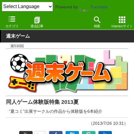
Powered by
Translate
窓の杜
エンタメ
ゲーム
Windows
カテゴリ
過去記事
検索
Impressサイト
週末ゲーム
第530回
同人ゲーム体験版特集 2013夏
“夏コミ”出展サークルの作品から体験版を6本紹介
（2013/7/26 10:31）