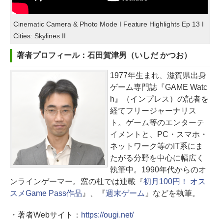
Cinematic Camera & Photo Mode I Feature Highlights Ep 13 I
Cities: Skylines II
著者プロフィール：石田賀津男（いしだ かつお）
1977年生まれ、滋賀県出身
ゲーム専門誌『GAME Watc
h』（インプレス）の記者を
経てフリージャーナリス
ト。ゲーム等のエンターテ
イメントと、PC・スマホ・
ネットワーク等のIT系にま
たがる分野を中心に幅広く
執筆中。1990年代からのオ
ンラインゲーマー。窓の杜では連載『
初月100円！ オス
スメGame Pass作品
』、『
週末ゲーム
』などを執筆。
・著者Webサイト：
https://ougi.net/