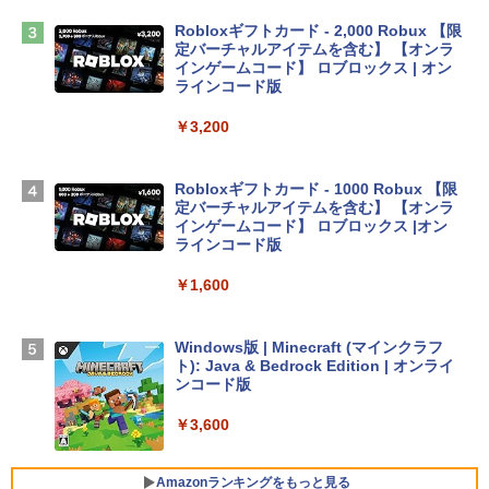
￥2,952
Robloxギフトカード - 2,000 Robux 【限
定バーチャルアイテムを含む】 【オンラ
インゲームコード】 ロブロックス | オン
Apple 2026 MacBook Air M5チップ搭載
ラインコード版
13インチノートブック：AIとApple Intell
igence、13.6インチLiquid Retinaディ
￥3,200
スプレイ、16GBユニファイドメモリ、1
TB SSDストレージ、12MPセンターフレ
ームカメラ、日本語キーボード、Touch I
Robloxギフトカード - 1000 Robux 【限
D - シルバー
定バーチャルアイテムを含む】 【オンラ
インゲームコード】 ロブロックス |オン
￥261,414
ラインコード版
￥1,600
【Amazon.co.jp限定】 HP ノートパソコ
ン 15-fd 15.6インチ 16GBメモリ 512GB
SSD インテル Core 5
Windows版 | Minecraft (マインクラフ
ト): Java & Bedrock Edition | オンライ
￥129,800
ンコード版
￥3,600
FMV ノートパソコン WE1-K3 (MS 365 P
ersonal/Copilotキー搭載/Win 11/15.6型/
Core i5/16GB/SSD 512GB/ホワイト) FM
Amazonランキングをもっと見る