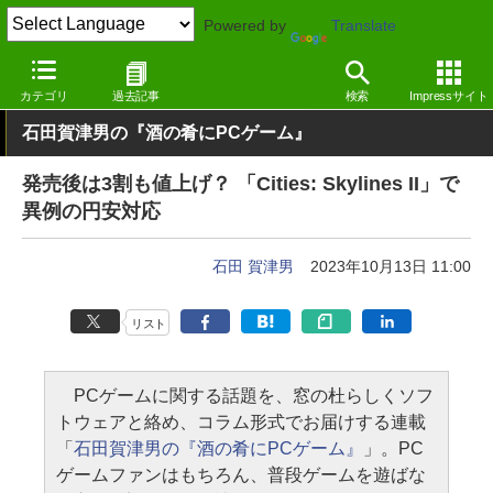
Powered by
Translate
窓の杜
エンタメ
ゲーム
Windows
カテゴリ
過去記事
検索
Impressサイト
石田賀津男の『酒の肴にPCゲーム』
発売後は3割も値上げ？ 「Cities: Skylines II」で
異例の円安対応
石田 賀津男
2023年10月13日 11:00
リスト
PCゲームに関する話題を、窓の杜らしくソフ
トウェアと絡め、コラム形式でお届けする連載
「
石田賀津男の『酒の肴にPCゲーム』
」。PC
ゲームファンはもちろん、普段ゲームを遊ばな