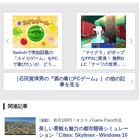
ブラック
￥27,980
1冊ですべて身につくHTML & CSSとWe
bデザイン入門講座［第2版］
Amazon Kindle Colorsoft | 16GBストレ
￥1,292
ージ、防水、7インチカラーディスプレ
イ、色調調節ライト、最大8週間持続バッ
テリー、広告無し、ブラック (2025年発
売)
Switchで突如話題の
「マイクラ」がポップ
FM TOWNS ハイパー・カタログ: 本体ハ
ードウェア・市販ソフトウェアのパーフ
「スイカゲーム」をPC
なFPSに変身！ 無料D
￥31,980
ェクトリストと最新エミュレータ紹介
で遊びたいが、どうも
LC「ナーフの世界」が
怪しい
子供のFPS入門におす
￥1,600
すめ
［石田賀津男の『酒の肴にPCゲーム』］の他の記
New Amazon Kindle Scribe Colorsoft |
事を見る
11インチカラーディスプレイ、64GBスト
レージ、ノート機能搭載、明るさ自動調
整、色調調節ライト、プレミアムペン付
き、グラファイト
関連記事
￥115,980
初月100円！オススメGame Pass作品
連載
美しい景観も魅力の都市開発シミュレー
ション「Cities: Skylines - Windows 10