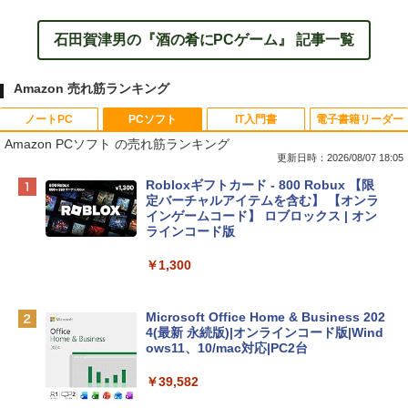
石田賀津男の『酒の肴にPCゲーム』 記事一覧
Amazon 売れ筋ランキング
ノートPC
PCソフト
IT入門書
電子書籍リーダー
Amazon PCソフト の売れ筋ランキング
更新日時：2026/08/07 18:05
Apple 2026 MacBook Neo A18 Proチッ
Robloxギフトカード - 800 Robux 【限
プ搭載13インチノートブック：AIとAppl
定バーチャルアイテムを含む】 【オンラ
e Intelligence、Liquid Retinaディスプ
インゲームコード】 ロブロックス | オン
レイ、8GBメモリ、512GB SSD、1080p
ラインコード版
FaceTime HDカメラ、Touch ID - インデ
ィゴ + 3年延長 AppleCare+ for 13インチ
￥1,300
MacBook Neo(A18 Pro)|ダウンロード版
￥162,598
Microsoft Office Home & Business 202
4(最新 永続版)|オンラインコード版|Wind
ows11、10/mac対応|PC2台
tomtoc 360°保護 15.6 16インチ パソコ
ンケース Dell NEC Lavie ASUS HP dyna
￥39,582
book Lenovo対応