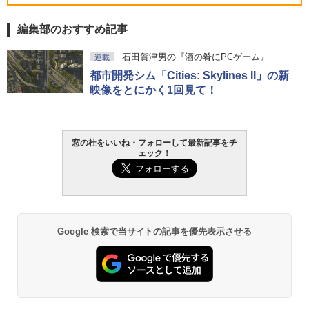
VWK3E15W_AZ
編集部のおすすめ記事
￥139,880
生成AIパスポート公式テキスト 第４版
Amazon Kindle Paperwhite (16GB) 7イ
石田賀津男の『酒の肴にPCゲーム』
連載
ンチディスプレイ、色調調節ライト、12
都市開発シム「Cities: Skylines II」の新
週間持続バッテリー、広告なし、ブラッ
￥1,766
ク
映像をとにかく1回見て！
￥22,980
AIイラスト表現辞典: 思い通りの絵を引き
窓の杜をいいね・フォローして最新記事をチ
出す プロンプトの言葉 AI画像生成シリー
Amazon Kindle - 目に優しい、かさばら
ェック！
ズ (はぴーイラストLabo)
ない、大きな画面で読みやすい、6週間持
続バッテリー、6インチディスプレイ電子
書籍リーダー、ブラック、16GB、広告な
￥480
し
￥16,980
ClaudeCode いちばんやさしい 教科書:
Google 検索で当サイトの記事を優先表示させる
非エンジニア 初心者 素人 でも安心 使い
方 マニュアル AI副業にもコンテンツ作成
にもKindle出版にも！ 非エンジニアのた
Kindle Paperwhite シグニチャーエディ
めのAIコーディング入門シリーズ
ション (32GB) 7インチディスプレイ、明
るさ自動調整、色調調節ライト、12週間
持続バッテリー、広告なし、メタリック
￥99