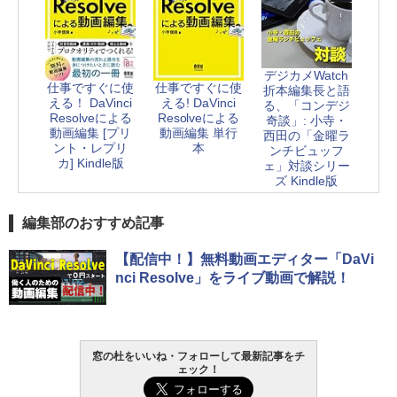
デジカメWatch
仕事ですぐに使
仕事ですぐに使
折本編集長と語
える！ DaVinci
える! DaVinci
る、「コンデジ
Resolveによる
Resolveによる
奇談」: 小寺・
動画編集 [プリ
動画編集 単行
西田の「金曜ラ
ント・レプリ
本
ンチビュッフ
カ] Kindle版
ェ」対談シリー
ズ Kindle版
編集部のおすすめ記事
【配信中！】無料動画エディター「DaVi
nci Resolve」をライブ動画で解説！
窓の杜をいいね・フォローして最新記事をチ
ェック！