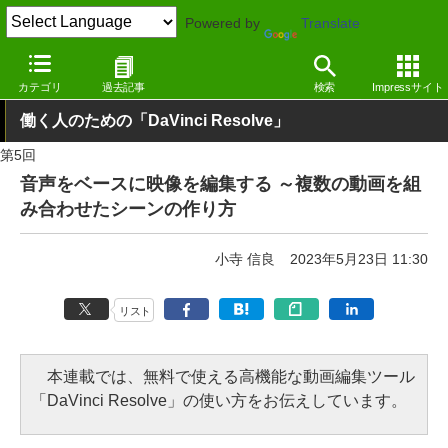
Powered by
Translate
窓の杜
画像・映像・音楽
映像・動画
Windows
カテゴリ
過去記事
検索
Impressサイト
働く人のための「DaVinci Resolve」
第5回
音声をベースに映像を編集する ～複数の動画を組
み合わせたシーンの作り方
小寺 信良
2023年5月23日 11:30
リスト
本連載では、無料で使える高機能な動画編集ツール
「DaVinci Resolve」の使い方をお伝えしています。