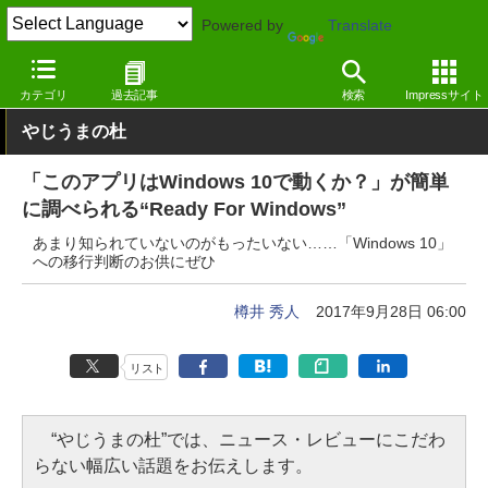
Powered by
Translate
窓の杜
システム・ファイル
システム
Webサービス
カテゴリ
過去記事
検索
Impressサイト
やじうまの杜
「このアプリはWindows 10で動くか？」が簡単
に調べられる“Ready For Windows”
あまり知られていないのがもったいない……「Windows 10」
への移行判断のお供にぜひ
樽井 秀人
2017年9月28日 06:00
リスト
“やじうまの杜”では、ニュース・レビューにこだわ
らない幅広い話題をお伝えします。