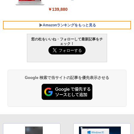
￥139,880
Amazonランキングをもっと見る
窓の杜をいいね・フォローして最新記事をチ
ェック！
Robloxギフトカード - 800 Robux 【限
生成AIパスポート公式テキスト 第４版
Amazon Kindle - 目に優しい、かさばら
定バーチャルアイテムを含む】 【オンラ
ない、大きな画面で読みやすい、6週間持
インゲームコード】 ロブロックス | オン
続バッテリー、6インチディスプレイ電子
￥1,766
ラインコード版
書籍リーダー、マッチャ、16GB、広告な
し
￥1,300
Google 検索で当サイトの記事を優先表示させる
￥16,980
1冊ですべて身につくHTML & CSSとWe
bデザイン入門講座［第2版］
Robloxギフトカード - 1000 Robux 【限
定バーチャルアイテムを含む】 【オンラ
Kindle Paperwhite シグニチャーエディ
インゲームコード】 ロブロックス |オン
ション (32GB) 7インチディスプレイ、明
￥1,292
ラインコード版
るさ自動調整、色調調節ライト、12週間
持続バッテリー、広告なし、メタリック
ブラック
￥1,600
ClaudeCode いちばんやさしい 教科書:
￥27,980
非エンジニア 初心者 素人 でも安心 使い