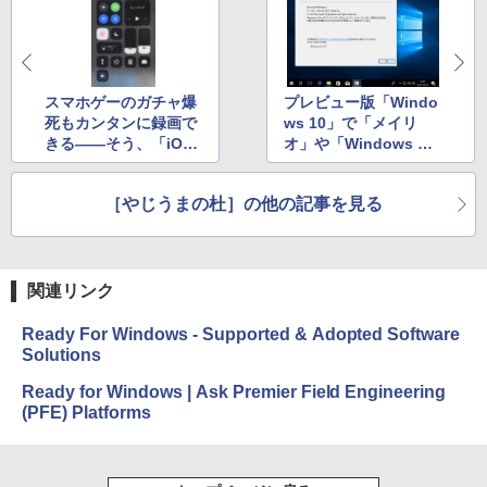
方 マニュアル AI副業にもコンテンツ作成
Robloxギフトカード - 2,000 Robux 【限
にもKindle出版にも！ 非エンジニアのた
定バーチャルアイテムを含む】 【オンラ
めのAIコーディング入門シリーズ
インゲームコード】 ロブロックス | オン
Amazon Kindle Paperwhite (16GB) 7イ
ラインコード版
ンチディスプレイ、色調調節ライト、12
￥99
週間持続バッテリー、広告なし、ブラッ
ク
スマホゲーのガチャ爆
プレビュー版「Windo
￥3,200
死もカンタンに録画で
ws 10」で「メイリ
￥22,980
きる――そう、「iOS
オ」や「Windows Me
AIイラスト表現辞典: 思い通りの絵を引き
出す プロンプトの言葉 AI画像生成シリー
11」ならね。
dia Player」が消え
Microsoft Office Home & Business 202
ズ (はぴーイラストLabo)
る？
4(最新 永続版)|オンラインコード版|Wind
［やじうまの杜］の他の記事を見る
ows11、10/mac対応|PC2台
Amazon Kindle Colorsoft | 16GBストレ
￥480
ージ、防水、7インチカラーディスプレ
イ、色調調節ライト、最大8週間持続バッ
￥39,582
テリー、広告無し、ブラック (2025年発
売)
FM TOWNS ハイパー・カタログ: 本体ハ
関連リンク
ードウェア・市販ソフトウェアのパーフ
Windows版 | Minecraft (マインクラフ
￥31,980
ェクトリストと最新エミュレータ紹介
ト): Java & Bedrock Edition | オンライ
Ready For Windows - Supported & Adopted Software
ンコード版
Solutions
￥1,600
New Amazon Kindle Scribe Colorsoft |
￥3,600
Ready for Windows | Ask Premier Field Engineering
11インチカラーディスプレイ、64GBスト
(PFE) Platforms
レージ、ノート機能搭載、明るさ自動調
整、色調調節ライト、プレミアムペン付
き、グラファイト