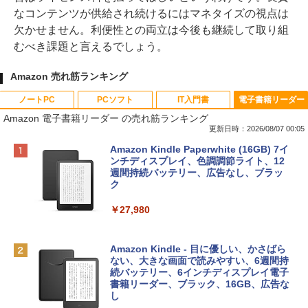
なコンテンツが供給され続けるにはマネタイズの視点は
欠かせません。利便性との両立は今後も継続して取り組
むべき課題と言えるでしょう。
Amazon 売れ筋ランキング
ノートPC
PCソフト
IT入門書
電子書籍リーダー
Amazon 電子書籍リーダー の売れ筋ランキング
更新日時：2026/08/07 00:05
Apple 2026 MacBook Neo A18 Proチッ
Robloxギフトカード - 800 Robux 【限
生成AIパスポート公式テキスト 第４版
Amazon Kindle Paperwhite (16GB) 7イ
プ搭載13インチノートブック：AIとAppl
定バーチャルアイテムを含む】 【オンラ
ンチディスプレイ、色調調節ライト、12
e Intelligence、Liquid Retinaディスプ
インゲームコード】 ロブロックス | オン
週間持続バッテリー、広告なし、ブラッ
￥1,766
レイ、8GBメモリ、512GB SSD、1080p
ラインコード版
ク
FaceTime HDカメラ、Touch ID - インデ
ィゴ + 3年延長 AppleCare+ for 13インチ
￥1,300
￥27,980
MacBook Neo(A18 Pro)|ダウンロード版
AIイラスト表現辞典: 思い通りの絵を引き
￥162,598
出す プロンプトの言葉 AI画像生成シリー
Robloxギフトカード - 2,000 Robux 【限
Amazon Kindle - 目に優しい、かさばら
ズ (はぴーイラストLabo)
定バーチャルアイテムを含む】 【オンラ
ない、大きな画面で読みやすい、6週間持
インゲームコード】 ロブロックス | オン
続バッテリー、6インチディスプレイ電子
tomtoc 360°保護 15.6 16インチ パソコ
ラインコード版
書籍リーダー、ブラック、16GB、広告な
￥480
ンケース Dell NEC Lavie ASUS HP dyna
し
book Lenovo対応