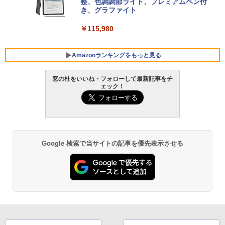
ersonal/Copilotキー搭載/Win 11/15.6型/
整、色調調節ライト、プレミアムペン付
Core i5/16GB/SSD 512GB/ホワイト) FM
き、グラファイト
VWK3E15W_AZ
￥115,980
￥120,000
Amazonランキングをもっと見る
窓の杜をいいね・フォローして最新記事をチ
ェック！
Google 検索で当サイトの記事を優先表示させる