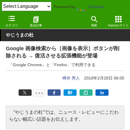
Powered by
Translate
窓の杜
画像・映像・音楽
画像
Google Chrome拡張機能
カテゴリ
過去記事
検索
Impressサイト
やじうまの杜
Google 画像検索から［画像を表示］ボタンが削
除される → 復活させる拡張機能が登場
「Google Chrome」と「Firefox」で利用できる
樽井 秀人
2018年2月20日 06:00
リスト
“やじうまの杜”では、ニュース・レビューにこだわ
らない幅広い話題をお伝えします。