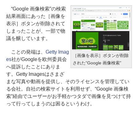
“Google 画像検索”の検索
結果画面にあった［画像を
表示］ボタンが削除されて
しまったことが、一部で物
議を醸しています。
ことの発端は、
Getty Imag
［画像を表示］ボタンが削除
es
社がGoogleを欧州委員会
された“Google 画像検索”
へ提訴したことにありま
す。Getty Imagesはさまざ
まな写真や動画を提供し、そのライセンスを管理してい
る会社。自社の検索サイトを利用せず、“Google 画像検
索”経由でユーザーがお手軽かつタダで画像を見つけて持
って行ってしまうのは困るというわけ。