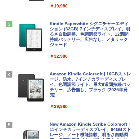
￥3,200
￥19,980
ClaudeCode いちばんやさしい 教科書:
￥2,952
非エンジニア 初心者 素人 でも安心 使い
方 マニュアル AI副業にもコンテンツ作成
Microsoft Office Home & Business 202
にもKindle出版にも！ 非エンジニアのた
4(最新 永続版)|オンラインコード版|Wind
Kindle Paperwhite シグニチャーエディ
めのAIコーディング入門シリーズ
Apple 2026 MacBook Air M5チップ搭載
ows11、10/mac対応|PC2台
ション (32GB) 7インチディスプレイ、明
13インチノートブック：AIとApple Intell
るさ自動調整、色調調節ライト、12週間
igence、13.6インチLiquid Retinaディ
持続バッテリー、広告なし、メタリック
￥99
￥39,582
スプレイ、24GBユニファイドメモリ、1
ジェード
TB SSD、12MPセンターフレームカメ
ラ、Touch ID - ミッドナイト + 3年延長
￥32,980
FM TOWNS ハイパー・カタログ: 本体ハ
Robloxギフトカード - 1000 Robux 【限
AppleCare+ for 13インチMacBook Air
ードウェア・市販ソフトウェアのパーフ
定バーチャルアイテムを含む】 【オンラ
(M5)|ダウンロード版
ェクトリストと最新エミュレータ紹介
インゲームコード】 ロブロックス |オン
ラインコード版
Amazon Kindle Colorsoft | 16GBストレ
￥347,600
ージ、防水、7インチカラーディスプレ
￥1,600
イ、色調調節ライト、最大8週間持続バッ
￥1,600
テリー、広告無し、ブラック (2025年発
【Amazon.co.jp限定】 HP ノートパソコ
売)
1冊ですべて身につくHTML & CSSとWe
ン 15-fd 15.6インチ 16GBメモリ 512GB
bデザイン入門講座［第2版］
Microsoft Office Home 2024(最新 永続
SSD インテル Core 5
￥39,980
版)|オンラインコード版|Windows11、1
0/mac対応|PC2台
￥2,326
￥129,800
New Amazon Kindle Scribe Colorsoft |
￥37,224
11インチカラーディスプレイ、64GBスト
FMV ノートパソコン WE1-K3 (MS 365 P
レージ、ノート機能搭載、明るさ自動調