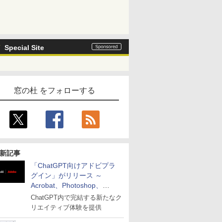
Special Site
窓の杜 をフォローする
新記事
「ChatGPT向けアドビプラ
グイン」がリリース ～
Acrobat、Photoshop、
Premiereなどの機能を1つの
ChatGPT内で完結する新たなク
プラグインに統合
リエイティブ体験を提供