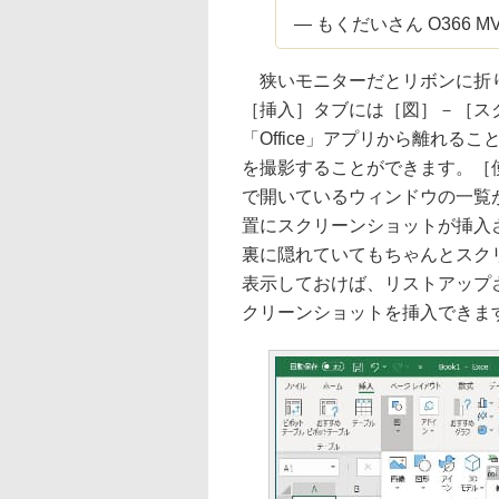
— もくだいさん O366 MVP 
狭いモニターだとリボンに折り
［挿入］タブには［図］－［ス
「Office」アプリから離れ
を撮影することができます。［
で開いているウィンドウの一覧
置にスクリーンショットが挿入
裏に隠れていてもちゃんとスク
表示しておけば、リストアップ
クリーンショットを挿入できま