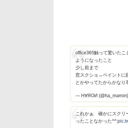
office365触って驚
ようになったこと
少し前まで
窓スクショ→ペイントに
とかやってたからかなり
— Н∀ЯОИ (@ha_marron
これかぁ 確かにスクリ
ったことなかった^^;
pic.t