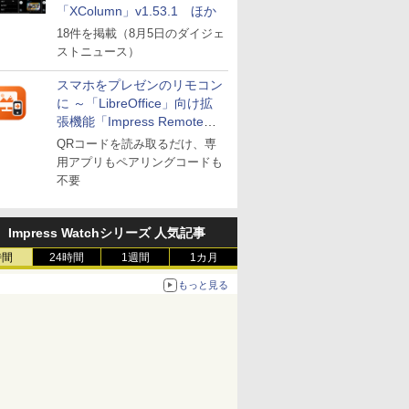
「XColumn」v1.53.1 ほか
18件を掲載（8月5日のダイジェ
ストニュース）
スマホをプレゼンのリモコン
に ～「LibreOffice」向け拡
張機能「Impress Remote」
が公開
QRコードを読み取るだけ、専
用アプリもペアリングコードも
不要
Impress Watchシリーズ 人気記事
時間
24時間
1週間
1カ月
もっと見る