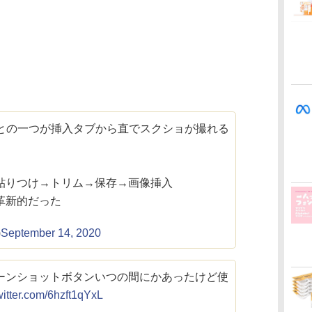
いたことの一つが挿入タブから直でスクショが撮れる
貼りつけ→トリム→保存→画像挿入
革新的だった
)
September 14, 2020
ーンショットボタンいつの間にかあったけど使
witter.com/6hzft1qYxL