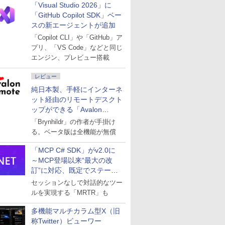
「Visual Studio 2026」に
「GitHub Copilot SDK」ベー
スの新エージェントが追加
「Copilot CLI」や「GitHub」ア
プリ、「VS Code」などと同じ
エンジン、プレビュー搭載
レビュー
純日本製、手軽にインターネ
ット経由のリモートデスクト
ップができる「Avalon
remote」
「Brynhildr」の作者が手掛け
る。ベータ版は全機能が無償
「MCP C# SDK」がv2.0に
～MCP登場以来“最大の改
訂”に対応、既定でステート
レスへ
セッションなしで対話的なツー
ルを実現する「MRTR」も
多機能マルチカラム型X（旧
称Twitter）ビューワー