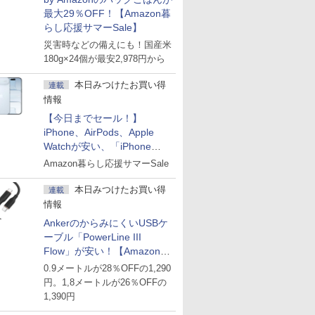
最大29％OFF！【Amazon暮
らし応援サマーSale】
災害時などの備えにも！国産米
180g×24個が最安2,978円から
本日みつけたお買い得
連載
情報
【今日までセール！】
iPhone、AirPods、Apple
Watchが安い、「iPhone
Air」256GB版が139,800円な
Amazon暮らし応援サマーSale
ど
本日みつけたお買い得
連載
情報
AnkerのからみにくいUSBケ
ーブル「PowerLine III
Flow」が安い！【Amazon暮
らし応援サマーSale】
0.9メートルが28％OFFの1,290
円。1,8メートルが26％OFFの
1,390円