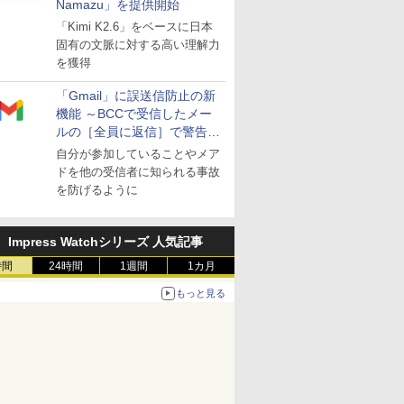
Namazu」を提供開始
「Kimi K2.6」をベースに日本
固有の文脈に対する高い理解力
を獲得
「Gmail」に誤送信防止の新
機能 ～BCCで受信したメー
ルの［全員に返信］で警告を
表示
自分が参加していることやメア
ドを他の受信者に知られる事故
を防げるように
Impress Watchシリーズ 人気記事
時間
24時間
1週間
1カ月
もっと見る