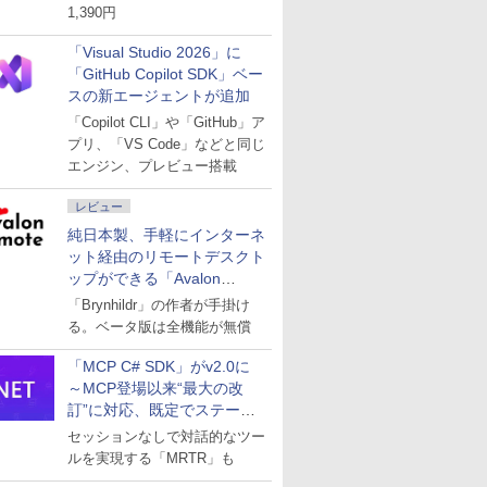
1,390円
「Visual Studio 2026」に
「GitHub Copilot SDK」ベー
スの新エージェントが追加
「Copilot CLI」や「GitHub」ア
プリ、「VS Code」などと同じ
エンジン、プレビュー搭載
レビュー
純日本製、手軽にインターネ
ット経由のリモートデスクト
ップができる「Avalon
remote」
「Brynhildr」の作者が手掛け
る。ベータ版は全機能が無償
「MCP C# SDK」がv2.0に
～MCP登場以来“最大の改
訂”に対応、既定でステート
レスへ
セッションなしで対話的なツー
ルを実現する「MRTR」も