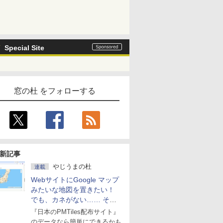
Special Site
窓の杜 をフォローする
新記事
やじうまの杜
連載
WebサイトにGoogle マップ
みたいな地図を置きたい！
でも、カネがない…… そん
な人に朗報！
『日本のPMTiles配布サイト』
のデータなら簡単にできるかも