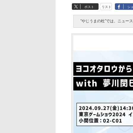
ポスト
リスト
シ
“やじうまの杜”では、ニュー