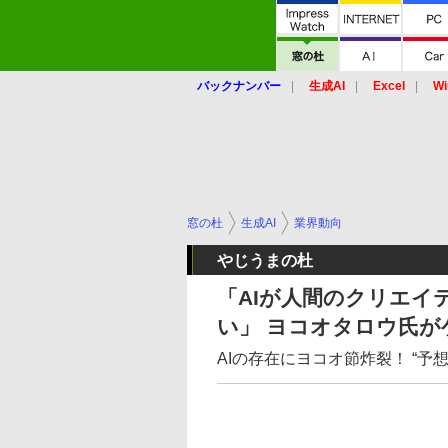
バックナンバー
生成AI
Excel
Wi
窓の杜
生成AI
業界動向
やじうまの杜
「AIが人間のクリエイ
い」 ヨコオタロウ氏が
AIの存在にヨコオ節炸裂！ “予