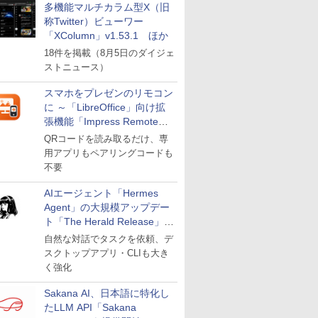
多機能マルチカラム型X（旧
称Twitter）ビューワー
「XColumn」v1.53.1 ほか
18件を掲載（8月5日のダイジェ
ストニュース）
スマホをプレゼンのリモコン
に ～「LibreOffice」向け拡
張機能「Impress Remote」
が公開
QRコードを読み取るだけ、専
用アプリもペアリングコードも
不要
AIエージェント「Hermes
Agent」の大規模アップデー
ト「The Herald Release」が
公開
自然な対話でタスクを依頼、デ
スクトップアプリ・CLIも大き
く強化
Sakana AI、日本語に特化し
たLLM API「Sakana