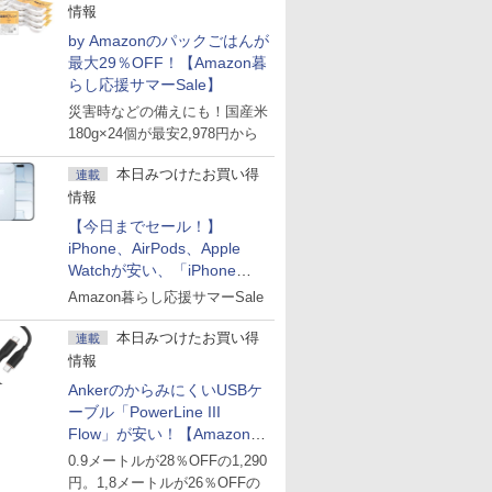
情報
by Amazonのパックごはんが
最大29％OFF！【Amazon暮
らし応援サマーSale】
災害時などの備えにも！国産米
180g×24個が最安2,978円から
本日みつけたお買い得
連載
情報
【今日までセール！】
iPhone、AirPods、Apple
Watchが安い、「iPhone
Air」256GB版が139,800円な
Amazon暮らし応援サマーSale
ど
本日みつけたお買い得
連載
情報
AnkerのからみにくいUSBケ
ーブル「PowerLine III
Flow」が安い！【Amazon暮
らし応援サマーSale】
0.9メートルが28％OFFの1,290
円。1,8メートルが26％OFFの