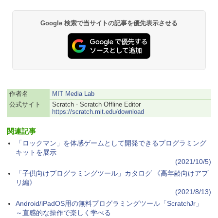
ク
￥27,980
Google 検索で当サイトの記事を優先表示させる
Amazon Kindle - 目に優しい、かさばら
ない、大きな画面で読みやすい、6週間持
続バッテリー、6インチディスプレイ電子
書籍リーダー、ブラック、16GB、広告な
し
作者名
MIT Media Lab
￥19,980
公式サイト
Scratch - Scratch Offline Editor
https://scratch.mit.edu/download
Kindle Paperwhite シグニチャーエディ
関連記事
ション (32GB) 7インチディスプレイ、明
「ロックマン」を体感ゲームとして開発できるプログラミング
るさ自動調整、色調調節ライト、12週間
持続バッテリー、広告なし、メタリック
キットを展示
ブラック
(2021/10/5)
「子供向けプログラミングツール」カタログ 《高年齢向けアプ
￥32,980
リ編》
(2021/8/13)
Android/iPadOS用の無料プログラミングツール「ScratchJr」
Amazon Kindle Colorsoft | 16GBストレ
～直感的な操作で楽しく学べる
ージ、防水、7インチカラーディスプレ