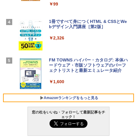
igence、13.6インチLiquid Retinaディ
￥99
￥3,200
スプレイ、24GBユニファイドメモリ、1
TB SSD、12MPセンターフレームカメ
ラ、Touch ID - ミッドナイト + 3年延長
1冊ですべて身につくHTML & CSSとWe
Robloxギフトカード - 1000 Robux 【限
AppleCare+ for 13インチMacBook Air
bデザイン入門講座［第2版］
定バーチャルアイテムを含む】 【オンラ
(M5)|ダウンロード版
インゲームコード】 ロブロックス |オン
ラインコード版
￥2,326
￥347,600
￥1,600
【Amazon.co.jp限定】 HP ノートパソコ
FM TOWNS ハイパー・カタログ: 本体ハ
ン 15-fd 15.6インチ 16GBメモリ 512GB
ードウェア・市販ソフトウェアのパーフ
Windows版 | Minecraft (マインクラフ
SSD インテル Core 5
ェクトリストと最新エミュレータ紹介
ト): Java & Bedrock Edition | オンライ
ンコード版
￥129,800
￥1,600
￥3,600
FMV ノートパソコン WE1-K3 (MS 365 P
Amazonランキングをもっと見る
ersonal/Copilotキー搭載/Win 11/15.6型/
Core i5/16GB/SSD 512GB/ホワイト) FM
窓の杜をいいね・フォローして最新記事をチ
VWK3E15W_AZ
ェック！
Amazon Kindle Paperwhite (16GB) 7イ
￥123,400
ンチディスプレイ、色調調節ライト、12
週間持続バッテリー、広告なし、ブラッ