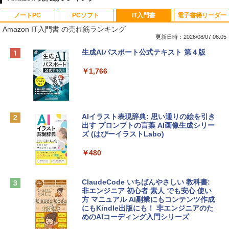
ノートPC
PCソフト
IT入門書
電子書籍リーダー
Amazon IT入門書 の売れ筋ランキング
更新日時：2026/08/07 06:05
Apple 2026 MacBook Neo A18 Proチッ
Robloxギフトカード - 800 Robux 【限
生成AIパスポート公式テキスト 第４版
プ搭載13インチノートブック：AIとAppl
定バーチャルアイテムを含む】 【オンラ
e Intelligence、Liquid Retinaディスプ
インゲームコード】 ロブロックス | オン
￥1,766
レイ、8GBメモリ、512GB SSD、1080p
ラインコード版
FaceTime HDカメラ、Touch ID - インデ
ィゴ + 3年延長 AppleCare+ for 13インチ
￥1,300
MacBook Neo(A18 Pro)|ダウンロード版
AIイラスト表現辞典: 思い通りの絵を引き
￥162,598
出す プロンプトの言葉 AI画像生成シリー
Microsoft Office Home & Business 202
ズ (はぴーイラストLabo)
4(最新 永続版)|オンラインコード版|Wind
ows11、10/mac対応|PC2台
tomtoc 360°保護 15.6 16インチ パソコ
￥480
ンケース Dell NEC Lavie ASUS HP dyna
￥39,582
book Lenovo対応
ClaudeCode いちばんやさしい 教科書:
￥2,952
非エンジニア 初心者 素人 でも安心 使い
Robloxギフトカード - 2,000 Robux 【限
方 マニュアル AI副業にもコンテンツ作成
定バーチャルアイテムを含む】 【オンラ
にもKindle出版にも！ 非エンジニアのた
インゲームコード】 ロブロックス | オン
めのAIコーディング入門シリーズ
Apple 2026 MacBook Air M5チップ搭載
ラインコード版
13インチノートブック：AIとApple Intell