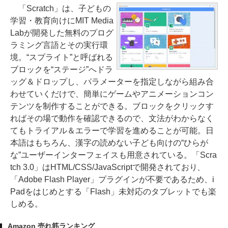
「Scratch」は、子どもの
学習・教育向けにMIT Media
Labが開発した無料のプログ
ラミング言語とその実行環
境。“スプライト”と呼ばれる
ブロックを“ステージ”へドラ
ッグ＆ドロップし、パラメーターを指定しながら組み合
わせていくだけで、簡単にゲームやアニメーションコン
テンツを制作することができる。ブロックをクリックす
ればその場で動作を確認できるので、文法がわからなく
てもトライアル＆エラーで学習を進めることが可能。日
本語はもちろん、漢字の読めない子ども向けの“ひらが
な”ユーザーインターフェイスも用意されている。「Scra
tch 3.0」はHTML/CSS/JavaScriptで開発されており、
「Adobe Flash Player」プラグインが不要であるため、i
Padをはじめとする「Flash」未対応のタブレットでも楽
しめる。
Amazon 売れ筋ランキング