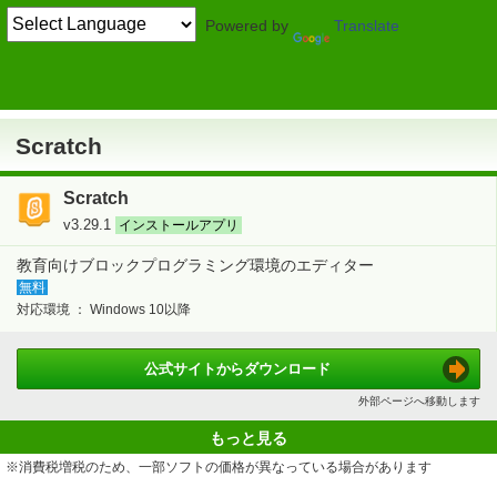
Powered by
Translate
TOP
学習・プログラミング
> プログラミング
プログラム向けエディター
Scratch
Scratch
Scratch
v3.29.1
インストールアプリ
教育向けブロックプログラミング環境のエディター
無料
対応環境 ：
Windows 10以降
公式サイトから
ダウンロード
外部ページへ移動します
もっと見る
※消費税増税のため、一部ソフトの価格が異なっている場合があります