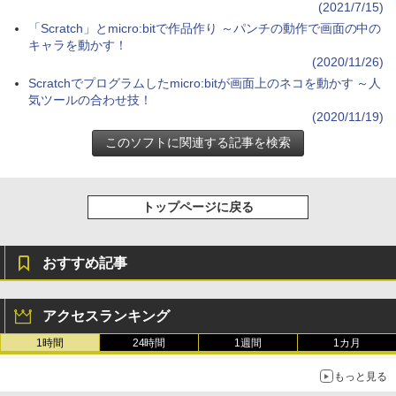
(2021/7/15)
イ、色調調節ライト、最大8週間持続バッ
テリー、広告無し、ブラック (2025年発
「Scratch」とmicro:bitで作品作り ～パンチの動作で画面の中の
売)
キャラを動かす！
(2020/11/26)
￥39,980
Scratchでプログラムしたmicro:bitが画面上のネコを動かす ～人
気ツールの合わせ技！
(2020/11/19)
New Amazon Kindle Scribe Colorsoft |
11インチカラーディスプレイ、64GBスト
レージ、ノート機能搭載、明るさ自動調
整、色調調節ライト、プレミアムペン付
き、グラファイト
トップページに戻る
￥115,980
おすすめ記事
アクセスランキング
1時間
24時間
1週間
1カ月
もっと見る