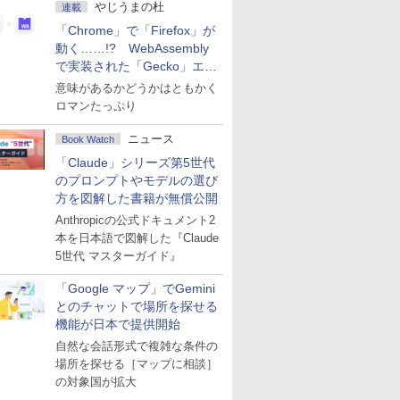
やじうまの杜
連載
「Chrome」で「Firefox」が
動く……!? WebAssembly
で実装された「Gecko」エン
ジン
意味があるかどうかはともかく
ロマンたっぷり
ニュース
Book Watch
「Claude」シリーズ第5世代
のプロンプトやモデルの選び
方を図解した書籍が無償公開
Anthropicの公式ドキュメント2
本を日本語で図解した『Claude
5世代 マスターガイド』
「Google マップ」でGemini
とのチャットで場所を探せる
機能が日本で提供開始
自然な会話形式で複雑な条件の
場所を探せる［マップに相談］
の対象国が拡大