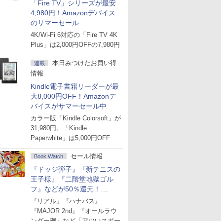
「Fire TV」シリーズが最安
4,980円！Amazonデバイス
のサマーセール
4K/Wi-Fi 6対応の「Fire TV 4K
Plus」は2,000円OFFの7,980円
本日みつけたお買い得
連載
情報
Kindle電子書籍リーダーが最
大8,000円OFF！Amazonデ
バイスがサマーセール中
カラー版「Kindle Colorsoft」が
31,980円。「Kindle
Paperwhite」は5,000円OFF
セール情報
Book Watch
『ドッジ弾子』『新テニスの
王子様』『二階堂地獄ゴル
フ』などが50％還元！
Amazonマンガ週末セール
『リアル』『ハナバス』
『MAJOR 2nd』『オールラウ
ンダー廻』など「アツいスポー