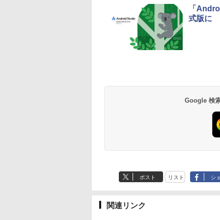
「Androi
式版に
Google
ポスト
リスト
シ
関連リンク