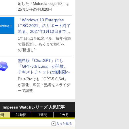
応した「Motorola edge 60」は
25％OFFの44,820円
「Windows 10 Enterprise
LTSC 2021」のサポート終了
迫る、2027年1月12日まで
～ESUは9月1日から販売
1年目は1台61米ドル、毎年倍額
で最長3年。あくまで移行へ
の“橋渡し”
無料版「ChatGPT」にも
「GPT-5.6 Luna」が開放、
テキストチャットは無制限へ
Plus/Proでも「GPT-5.6 Sol」
が強化、即答・熟考をスライダ
ーで調整
Impress Watchシリーズ 人気記事
時間
24時間
1週間
1カ月
もっと見る