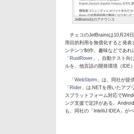
JetBrains社のアナウンス
チェコのJetBrainsは10月2
用目的利用を無償化すると発表
ンテンツ制作、趣味などであれ
「RustRover」
、自動テスト向
ルを、他言語の開発環境（IDE
「WebStorm」
は、同社が提供して
「Rider」
は.NETを用いたアプ
スプラットフォーム対応でWindo
ング支援で定評がある。Andro
も、同社の「IntelliJ IDEA」