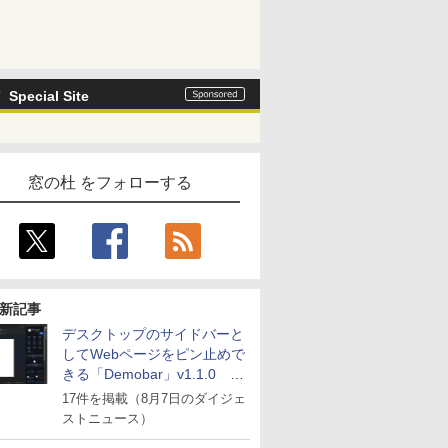
Special Site
窓の杜 をフォローする
新記事
デスクトップのサイドバーと
してWebページをピン止めで
きる「Demobar」v1.1.0 ほ
か
17件を掲載（8月7日のダイジェ
ストニュース）