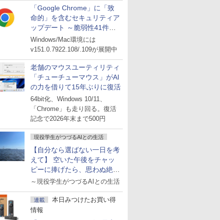
「Google Chrome」に「致
命的」を含むセキュリティア
ップデート ～脆弱性41件に
対処
Windows/Mac環境には
v151.0.7922.108/.109が展開中
老舗のマウスユーティリティ
「チューチューマウス」がAI
の力を借りて15年ぶりに復活
64bit化、Windows 10/11、
「Chrome」も走り回る。復活
記念で2026年末まで500円
現役学生がつづるAIとの生活
【自分なら選ばない一日を考
えて】 空いた午後をチャッ
ピーに捧げたら、思わぬ絶景
に出会った話
～現役学生がつづるAIとの生活
本日みつけたお買い得
連載
情報