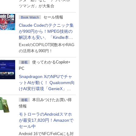
ツマンガ」が大集合
セール情報
Book Watch
Claude Codeのテクニック集
が990円から！MPEG技術の
解説本も安い、「Kindle本サ
マーセール」第2弾開始！
ExcelのCOPILOT関数本やRAG
の活用本も990円！
使ってわかるCopilot+
連載
PC
Snapdragon XのNPUでチャ
ットAIが動く！ Qualcomm向
けAI実行環境「GenieX」を
試してみた
本日みつけたお買い得
連載
情報
モトローラのAndroidスマホ
が最安17,820円！Amazonで
セール中
Android 16でNFC/FeliCaにも対