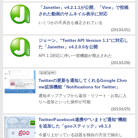
「Janetter」v4.2.1.1が公開、「Vine」で投稿
された動画のサムネイル表示に対応
いくつかの不具合も修正されている
(2013/1/31)
ジェーン、“Twitter API Version 1.1”に対応し
た「Janetter」v4.2.0.0を公開
API 1.1対応に伴い一部機能が廃止された
(2013/1/28)
レビュー
Twitterの更新を通知してくれるGoogle Chro
me拡張機能「Notifications for Twitter」
通知ポップアップから返信・リツート・お気に入
りへ追加といった操作が可能
(2013/1/25)
Twitter/Facebook連携や“いまトピ通知”機能
を追加した「gooスティック」v6.1.3
今盛り上がっている話題を独自の方法で抽出し