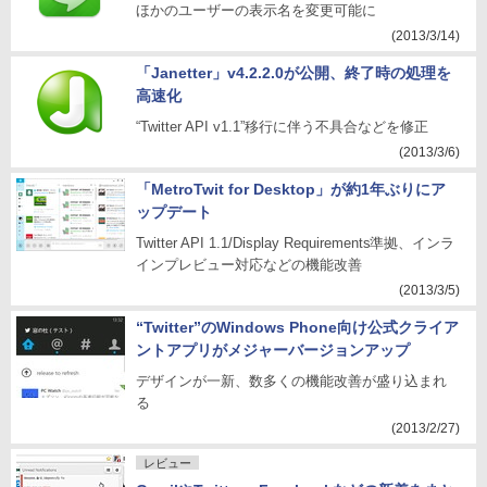
ほかのユーザーの表示名を変更可能に
(2013/3/14)
「Janetter」v4.2.2.0が公開、終了時の処理を
高速化
“Twitter API v1.1”移行に伴う不具合などを修正
(2013/3/6)
「MetroTwit for Desktop」が約1年ぶりにア
ップデート
Twitter API 1.1/Display Requirements準拠、インラ
インプレビュー対応などの機能改善
(2013/3/5)
“Twitter”のWindows Phone向け公式クライア
ントアプリがメジャーバージョンアップ
デザインが一新、数多くの機能改善が盛り込まれ
る
(2013/2/27)
レビュー