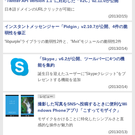
“Twitter API Version 1.1”に対応した「V2C」v2.11.0が公開
日本語ドメインのURLクリックが可能に
(2013/2/15)
インスタントメッセンジャー「Pidgin」v2.10.7が公開、4件の脆
弱性を修正
“libpurple”ライブラリの脆弱性2件と、“Mxit”モジュールの脆弱性2件
(2013/2/14)
「Skype」v6.2が公開、ツールバーに4つの機
能を集約
誕生日を迎えたユーザーに“Skypeクレジット”をプ
レゼントする機能を追加
(2013/2/14)
レビュー
撮影した写真をSNSへ投稿するときに便利なWi
ndows Phoneアプリ「こすってモザイク」
モザイクをかけることに特化したシンプルさと直
感的な操作が魅力的
(2013/2/13)