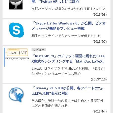
開、"Twitter API v1.1"に対応
次期バージョンv2.0.0はゼロから作り直すとのこと
(2013/5/8)
「Skype 1.7 for Windows 8」が公開、ビデオ
メッセージ機能をプレビュー搭載
相手がオフラインでもメッセージが伝えられる
(2013/5/7)
レビュー
「Instantbird」のチャット画面に現れたLaTe
X数式をレンダリングする「MathJax LaTeX」
JavaScriptライブラリ“MathJax”を利用。『数学が
母国語』というユーザーにお勧め
(2013/4/16)
「Tween」v1.5.0.0が公開、各ツイートの“ふ
ぁぼられ数”表示に対応
そのほか、認証手順の変更をはじめとする安定性
に関わる修正が施される
(2013/4/4)