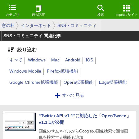
カテゴリ
過去記事
検索
Impressサイト
窓の杜
インターネット
SNS・コミュニティ
SNS・コミュニティ 関連記事
絞り込む
すべて
Windows
Mac
Android
iOS
Windows Mobile
Firefox拡張機能
Google Chrome拡張機能
Opera拡張機能
Edge拡張機能
Webサービス
Linux
その他
すべて見る
“Twitter API v1.1”に対応した「OpenTween」
v1.1.1が公開
画像のサムネイルからGoogleの画像検索で類似画
像を検索する機能も追加