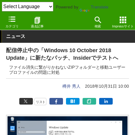
Powered by
Translate
窓の杜
システム・ファイル
システム
Windows
カテゴリ
過去記事
検索
Impressサイト
ニュース
配信停止中の「Windows 10 October 2018
Update」に新たなパッチ、Insiderでテストへ
ファイル消失に繋がりかねないZIPフォルダーと移動ユーザー
プロファイルの問題に対処
樽井 秀人
2018年10月31日 10:00
リスト