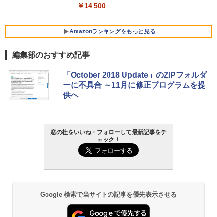
コン Vivobook 15 M1502NAQ 15.6イン
￥14,500
チ AMD Ryzen 7 170 メモリ16GB SSD 5
12GB Microsoft 365 Personal (24か月
版) 搭載 Windows 11 重量1.7kg Wi-Fi 6
Amazonランキングをもっと見る
E クワイエットブルー M1502NAQ-R716
5BUWS
編集部のおすすめ記事
￥109,800
生成AIパスポート公式テキスト 第４版
Amazon Kindle - 目に優しい、かさばら
「October 2018 Update」のZIPフォルダ
ない、大きな画面で読みやすい、6週間持
ーに不具合 ～11月に修正プログラムを提
続バッテリー、6インチディスプレイ電子
￥1,766
供へ
書籍リーダー、マッチャ、16GB、広告な
し
￥16,980
1冊ですべて身につくHTML & CSSとWe
窓の杜をいいね・フォローして最新記事をチ
ェック！
bデザイン入門講座［第2版］
Kindle Paperwhite シグニチャーエディ
ション (32GB) 7インチディスプレイ、明
￥1,292
るさ自動調整、色調調節ライト、12週間
持続バッテリー、広告なし、メタリック
ブラック
ClaudeCode いちばんやさしい 教科書:
Google 検索で当サイトの記事を優先表示させる
￥27,980
非エンジニア 初心者 素人 でも安心 使い
方 マニュアル AI副業にもコンテンツ作成