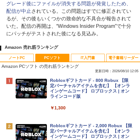
グレード後にファイルが消失する問題が発覚したため、
配信が中止
されている。この問題はすでに修正されてい
るが、その後もいくつかの致命的な不具合が報告されて
いた。配信の再開は、“Windows Insider Program”で十分
にパッチがテストされた後になる見込み。
Amazon 売れ筋ランキング
ノートPC
PCソフト
IT入門書
電子書籍リーダー
Amazon PCソフト の売れ筋ランキング
更新日時：2026/08/10 12:05
Apple 2026 MacBook Neo A18 Proチッ
Robloxギフトカード - 800 Robux 【限
プ搭載13インチノートブック：AIとAppl
定バーチャルアイテムを含む】 【オンラ
e Intelligenceのために設計、Liquid Ret
インゲームコード】 ロブロックス | オン
inaディスプレイ、8GBユニファイドメモ
ラインコード版
リ、256GB SSDストレージ、1080p Fac
eTime HDカメラ - インディゴ
￥1,300
￥119,800
Robloxギフトカード - 2,000 Robux 【限
定バーチャルアイテムを含む】 【オンラ
tomtoc 360°保護 15.6 16インチ パソコ
インゲームコード】 ロブロックス | オン