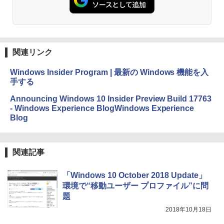
にもKindle出版にも！ 非エンジニアのた
めのAIコーディング入門シリーズ
Amazon Kindle Paperwhite (16GB) 7イ
ンチディスプレイ、色調調節ライト、12
￥99
週間持続バッテリー、広告なし、ブラッ
ク
関連リンク
￥22,980
AIイラスト表現辞典: 思い通りの絵を引き
出す プロンプトの言葉 AI画像生成シリー
Windows Insider Program | 最新の Windows 機能を入
ズ (はぴーイラストLabo)
手する
Amazon Kindle Colorsoft | 16GBストレ
￥480
ージ、防水、7インチカラーディスプレ
Announcing Windows 10 Insider Preview Build 17763
イ、色調調節ライト、最大8週間持続バッ
- Windows Experience BlogWindows Experience
テリー、広告無し、ブラック (2025年発
Blog
売)
FM TOWNS ハイパー・カタログ: 本体ハ
ードウェア・市販ソフトウェアのパーフ
￥31,980
ェクトリストと最新エミュレータ紹介
関連記事
￥1,600
New Amazon Kindle Scribe Colorsoft |
11インチカラーディスプレイ、64GBスト
「Windows 10 October 2018 Update」
レージ、ノート機能搭載、明るさ自動調
環境で“移動ユーザー プロファイル”に問
整、色調調節ライト、プレミアムペン付
題
き、グラファイト
2018年10月18日
￥115,980