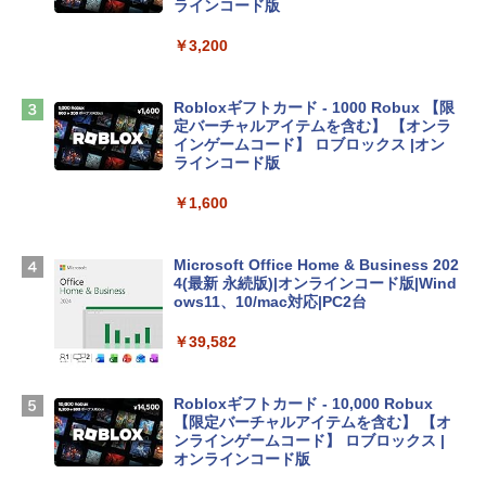
ンケース Dell NEC Lavie ASUS HP dyna
ラインコード版
book Lenovo対応
￥3,200
￥2,952
Robloxギフトカード - 1000 Robux 【限
【Amazon.co.jp限定】 HP ノートパソコ
定バーチャルアイテムを含む】 【オンラ
ン 15-fd 15.6インチ 16GBメモリ 512GB
インゲームコード】 ロブロックス |オン
SSD インテル Core 5
ラインコード版
￥129,800
￥1,600
Apple 2026 MacBook Air M5チップ搭載
Microsoft Office Home & Business 202
13インチノートブック：AIとApple Intell
4(最新 永続版)|オンラインコード版|Wind
igence、13.6インチLiquid Retinaディ
ows11、10/mac対応|PC2台
スプレイ、16GBユニファイドメモリ、1
TB SSDストレージ、12MPセンターフレ
￥39,582
ームカメラ、日本語キーボード、Touch I
D - シルバー
Robloxギフトカード - 10,000 Robux
￥261,414
【限定バーチャルアイテムを含む】 【オ
ンラインゲームコード】 ロブロックス |
オンラインコード版
【Amazon.co.jp限定】ASUS ノートパソ