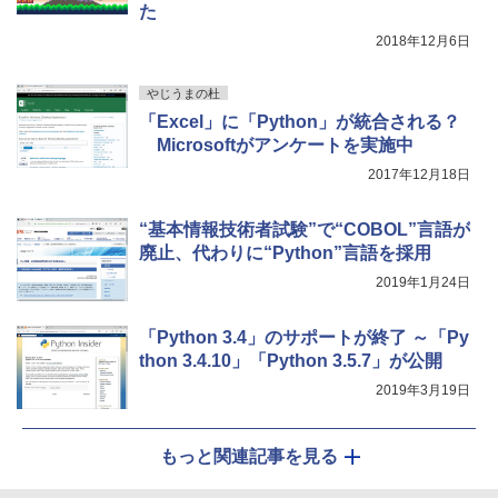
た
レージ、ノート機能搭載、明るさ自動調
整、色調調節ライト、プレミアムペン付
2018年12月6日
き、グラファイト
やじうまの杜
￥115,980
「Excel」に「Python」が統合される？
Microsoftがアンケートを実施中
2017年12月18日
“基本情報技術者試験”で“COBOL”言語が
廃止、代わりに“Python”言語を採用
2019年1月24日
「Python 3.4」のサポートが終了 ～「Py
thon 3.4.10」「Python 3.5.7」が公開
2019年3月19日
もっと関連記事を見る