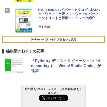
￥1,600
【Amazon.co.jp限定】 HP ノートパソコ
ン 15-fd 15.6インチ 16GBメモリ 512GB
FM TOWNS ハイパー・カタログ: 本体ハ
SSD インテル Core 5
ードウェア・市販ソフトウェアのパーフ
Windows版 | Minecraft (マインクラフ
ェクトリストと最新エミュレータ紹介
ト): Java & Bedrock Edition | オンライ
￥129,800
ンコード版
￥1,600
￥3,600
FMV ノートパソコン WE1-K3 (MS 365 P
ersonal/Copilotキー搭載/Win 11/15.6型/
Amazonランキングをもっと見る
Core i5/16GB/SSD 512GB/ホワイト) FM
VWK3E15W_AZ
編集部のおすすめ記事
￥139,880
Amazon Kindle Paperwhite (16GB) 7イ
「Python」ディストリビューション「A
ンチディスプレイ、色調調節ライト、12
naconda」に「Visual Studio Code」が
週間持続バッテリー、広告なし、ブラッ
追加
ク
￥22,980
窓の杜をいいね・フォローして最新記事をチ
ェック！
Amazon Kindle - 目に優しい、かさばら
ない、大きな画面で読みやすい、6週間持
続バッテリー、6インチディスプレイ電子
書籍リーダー、ブラック、16GB、広告な