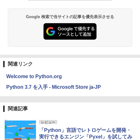
し
￥16,980
Google 検索で当サイトの記事を優先表示させる
Kindle Paperwhite シグニチャーエディ
ション (32GB) 7インチディスプレイ、明
るさ自動調整、色調調節ライト、12週間
持続バッテリー、広告なし、メタリック
ブラック
関連リンク
￥27,980
Welcome to Python.org
Amazon Kindle Colorsoft | 16GBストレ
Python 3.7 を入手 - Microsoft Store ja-JP
ージ、防水、7インチカラーディスプレ
イ、色調調節ライト、最大8週間持続バッ
テリー、広告無し、ブラック (2025年発
売)
関連記事
￥31,980
レビュー
「Python」言語でレトロゲームを開発・
New Amazon Kindle Scribe Colorsoft |
実行できるエンジン「Pyxel」を試してみ
11インチカラーディスプレイ、64GBスト