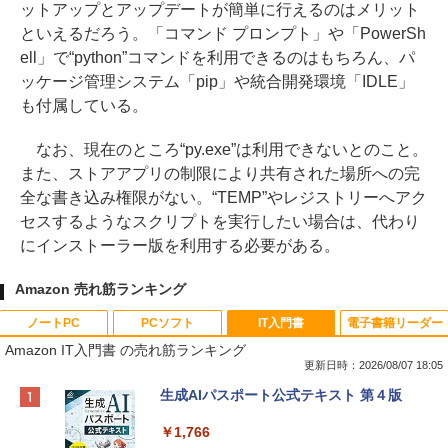
ットアップとアップデートが簡単に行えるのはメリット
といえるだろう。「コマンド プロンプト」や「PowerSh
ell」で“python”コマンドを利用できるのはもちろん、パ
ッケージ管理システム「pip」や統合開発環境「IDLE」
も付属している。
なお、現在のところ“py.exe”は利用できないとのこと。
また、ストアアプリの制限により共有された場所への完
全な書き込み権限がない。“TEMP”やレジストリーへアク
セスするようなスクリプトを実行したい場合は、代わり
にインストーラー版を利用する必要がある。
Amazon 売れ筋ランキング
ノートPC
PCソフト
IT入門書
電子書籍リーダー
Amazon IT入門書 の売れ筋ランキング
更新日時：2026/08/07 18:05
Apple 2026 MacBook Neo A18 Proチッ
Robloxギフトカード - 800 Robux 【限
生成AIパスポート公式テキスト 第４版
プ搭載13インチノートブック：AIとAppl
定バーチャルアイテムを含む】 【オンラ
e Intelligence、Liquid Retinaディスプ
インゲームコード】 ロブロックス | オン
￥1,766
レイ、8GBメモリ、512GB SSD、1080p
ラインコード版