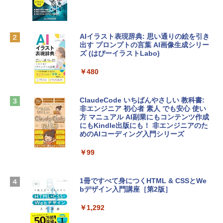
FaceTime HDカメラ、Touch ID - インデ
ィゴ + 3年延長 AppleCare+ for 13インチ
￥1,300
MacBook Neo(A18 Pro)|ダウンロード版
AIイラスト表現辞典: 思い通りの絵を引き
￥162,598
出す プロンプトの言葉 AI画像生成シリー
Microsoft Office Home & Business 202
ズ (はぴーイラストLabo)
4(最新 永続版)|オンラインコード版|Wind
ows11、10/mac対応|PC2台
tomtoc 360°保護 15.6 16インチ パソコ
￥480
ンケース Dell NEC Lavie ASUS HP dyna
￥39,582
book Lenovo対応
ClaudeCode いちばんやさしい 教科書:
￥2,952
非エンジニア 初心者 素人 でも安心 使い
Robloxギフトカード - 2,000 Robux 【限
方 マニュアル AI副業にもコンテンツ作成
定バーチャルアイテムを含む】 【オンラ
にもKindle出版にも！ 非エンジニアのた
インゲームコード】 ロブロックス | オン
めのAIコーディング入門シリーズ
Apple 2026 MacBook Air M5チップ搭載
ラインコード版
13インチノートブック：AIとApple Intell
igence、13.6インチLiquid Retinaディ
￥99
￥3,200
スプレイ、16GBユニファイドメモリ、1
TB SSDストレージ、12MPセンターフレ
ームカメラ、日本語キーボード、Touch I
1冊ですべて身につくHTML & CSSとWe
Robloxギフトカード - 1000 Robux 【限
D - シルバー
bデザイン入門講座［第2版］
定バーチャルアイテムを含む】 【オンラ
インゲームコード】 ロブロックス |オン
￥261,414
ラインコード版
￥1,292