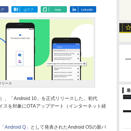
ェア
はてブ
note
LinkedIn
式リリース
最
）、「Android 10」を正式リリースした。初代
ixel”デバイスを対象にOTAアップデート（インターネット経
「Android Q」
として発表されたAndroid OSの新バ