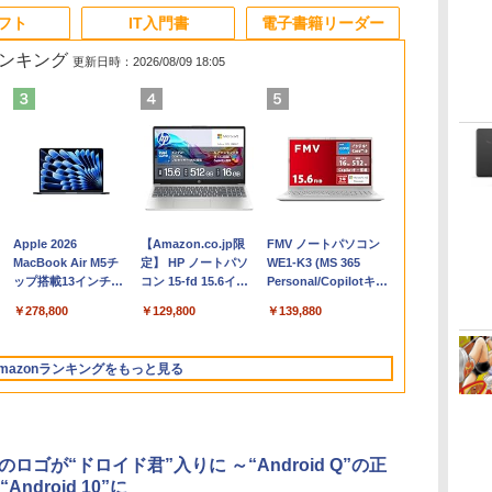
ソフト
IT入門書
電子書籍リーダー
ランキング
更新日時：2026/08/09 18:05
Apple 2026
【Amazon.co.jp限
FMV ノートパソコン
コ
MacBook Air M5チ
定】 HP ノートパソ
WE1-K3 (MS 365
ップ搭載13インチノ
コン 15-fd 15.6イン
Personal/Copilotキー
ートブック：AIと
チ 16GBメモリ
搭載/Win 11/15.6
￥278,800
￥129,800
￥139,880
Apple Intelligence、
512GB SSD インテ
型/Core i5/16GB/SSD
13.6インチLiquid
ル Core 5
512GB/ホワイト)
Retinaディスプレ
FMVWK3E15W_AZ
mazonランキングをもっと見る
イ、16GBユニファイ
ドメモリ、1TB SSD
ストレージ、12MPセ
ンターフレームカメ
ラ、日本語キーボー
idのロゴが“ドロイド君”入りに ～“Android Q”の正
ド、Touch ID - ミッ
ndroid 10”に
ドナイト