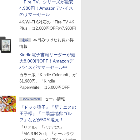
「Fire TV」シリーズが最安
4,980円！Amazonデバイス
のサマーセール
4K/Wi-Fi 6対応の「Fire TV 4K
Plus」は2,000円OFFの7,980円
本日みつけたお買い得
連載
情報
Kindle電子書籍リーダーが最
大8,000円OFF！Amazonデ
バイスがサマーセール中
カラー版「Kindle Colorsoft」が
31,980円。「Kindle
Paperwhite」は5,000円OFF
セール情報
Book Watch
『ドッジ弾子』『新テニスの
王子様』『二階堂地獄ゴル
フ』などが50％還元！
Amazonマンガ週末セール
『リアル』『ハナバス』
『MAJOR 2nd』『オールラウ
ンダー廻』など「アツいスポー