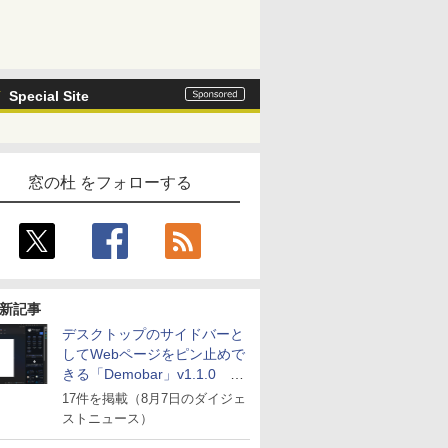
Special Site
窓の杜 をフォローする
新記事
デスクトップのサイドバーと
してWebページをピン止めで
きる「Demobar」v1.1.0 ほ
か
17件を掲載（8月7日のダイジェ
ストニュース）