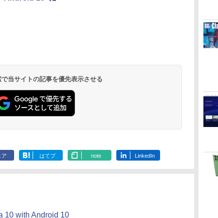
く
Robloxギフトカード
ClaudeCode いちば
Amazon Kindle
Microsoft Office
AIイラスト表現辞典:
Amazon Kindle
Windows版 |
FM TOWNS ハイパ
New Amazon Kindle
定
- 2,000 Robux 【限
んやさしい 教科書:
Paperwhite (16GB)
Home & Business
思い通りの絵を引き
Colorsoft | 16GBス
Minecraft (マインクラ
ー・カタログ: 本体ハ
Scribe Colorsoft | 11
定バーチャルアイテ
非エンジニア 初心者
7インチディスプレ
2024(最新 永続版)|オ
出す プロンプトの言
トレージ、防水、7イ
フト): Java & Bedrock
ードウェア・市販ソフ
インチカラーディスプ
ムを含む】 【オンラ
素人 でも安心 使い方
イ、色調調節ライ
ンラインコード
葉 AI画像生成シリー
ンチカラーディスプ
Edition | オンラインコ
トウェアのパーフェク
レイ、64GBストレー
￥3,200
￥99
￥22,980
￥39,582
￥480
￥31,980
￥3,600
￥1,600
￥115,980
 検索で当サイトの記事を優先表示させる
インゲームコード】
マニュアル AI副業に
ト、12週間持続バッ
版|Windows11、
ズ (はぴーイラスト
レイ、色調調節ライ
ード版
トリストと最新エミュ
ジ、ノート機能搭載、
イ
ロブロックス | オン
もコンテンツ作成に
テリー、広告なし、
10/mac対応|PC2台
Labo)
ト、最大8週間持続バ
レータ紹介
明るさ自動調整、色調
ラインコード版
もKindle出版にも！
ブラック
ッテリー、広告無
調節ライト、プレミア
非エンジニアのため
し、ブラック (2025
ムペン付き、グラファ
のAIコーディング入
年発売)
イト
門シリーズ
ェア
はてブ
note
LinkedIn
 a 10 with Android 10