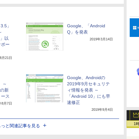
 3.5」
Google、「Android
～
Q」を発表
75」以
2019年3月14日
サポー
年8月21日
Google、Androidの
」 ～
2019年9月セキュリテ
idの新
ィ情報を発表 ～
リース
「Android 10」にも早
速修正
8年8月7日
2019年9月4日
1
もっと関連記事を見る