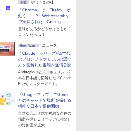
やじうまの杜
連載
「Chrome」で「Firefox」が
動く……!? WebAssembly
で実装された「Gecko」エン
ジン
意味があるかどうかはともかく
ロマンたっぷり
ニュース
Book Watch
「Claude」シリーズ第5世代
のプロンプトやモデルの選び
方を図解した書籍が無償公開
Anthropicの公式ドキュメント2
本を日本語で図解した『Claude
5世代 マスターガイド』
「Google マップ」でGemini
とのチャットで場所を探せる
機能が日本で提供開始
自然な会話形式で複雑な条件の
場所を探せる［マップに相談］
の対象国が拡大