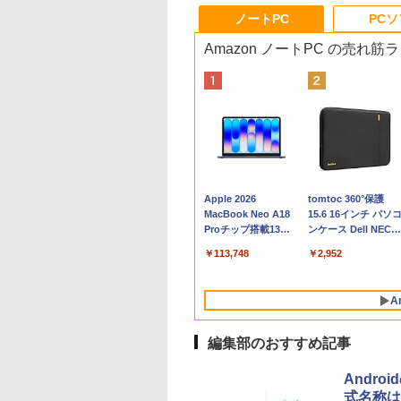
ノートPC
PC
Amazon ノートPC の売れ筋
Apple 2026
tomtoc 360°保護
MacBook Neo A18
15.6 16インチ パソ
Proチップ搭載13イ
ンケース Dell NEC
ンチノートブック：
Lavie ASUS HP
￥113,748
￥2,952
AIとApple
dynabook Lenovo
Intelligenceのために
対応
設計、Liquid Retina
A
ディスプレイ、8GB
ユニファイドメモ
リ、256GB SSDスト
編集部のおすすめ記事
レージ、1080p
FaceTime HDカメラ
Andro
- インディゴ
式名称は“A