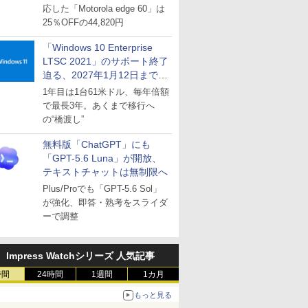
応した「Motorola edge 60」は
25％OFFの44,820円
「Windows 10 Enterprise
LTSC 2021」のサポート終了
迫る、2027年1月12日まで
～ESUは9月1日から販売
1年目は1台61米ドル、毎年倍額
で最長3年。あくまで移行へ
の“橋渡し”
無料版「ChatGPT」にも
「GPT-5.6 Luna」が開放、
テキストチャットは無制限へ
Plus/Proでも「GPT-5.6 Sol」
が強化、即答・熟考をスライダ
ーで調整
Impress Watchシリーズ 人気記事
時間
24時間
1週間
1カ月
もっと見る