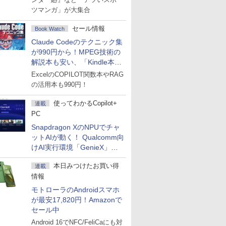
ツマンガ」が大集合
セール情報
Book Watch
Claude Codeのテクニック集
が990円から！MPEG技術の
解説本も安い、「Kindle本サ
マーセール」第2弾開始！
ExcelのCOPILOT関数本やRAG
の活用本も990円！
使ってわかるCopilot+
連載
PC
Snapdragon XのNPUでチャ
ットAIが動く！ Qualcomm向
けAI実行環境「GenieX」を
試してみた
本日みつけたお買い得
連載
情報
モトローラのAndroidスマホ
が最安17,820円！Amazonで
セール中
Android 16でNFC/FeliCaにも対