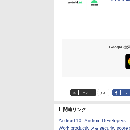
Robloxギフトカード
生成AIパスポート公
Amazon Kindle - 目
Robloxギフトカード
1冊ですべて身につ
Kindle Paperwhite
- 800 Robux 【限定
式テキスト 第４版
に優しい、かさばら
- 1000 Robux 【限
HTML & CSSとWeb
シグニチャーエディ
バーチャルアイテム
ない、大きな画面で
バーチャルアイテム
デザイン入門講座
ション (32GB) 7イン
￥1,766
を含む】 【オンライ
読みやすい、6週間持
を含む】 【オンライ
［第2版］
チディスプレイ、明
￥1,300
￥16,980
￥1,600
￥1,292
￥27,980
Google
ンゲームコード】 ロ
続バッテリー、6イン
ンゲームコード】 ロ
るさ自動調整、色調
ブロックス | オンラ
チディスプレイ電子
ブロックス |オンラ
調節ライト、12週間
インコード版
書籍リーダー、マッ
ンコード版
持続バッテリー、広
チャ、16GB、広告な
告なし、メタリック
し
ブラック
ポスト
リスト
シ
関連リンク
Android 10 | Android Developers
Work productivity & security score