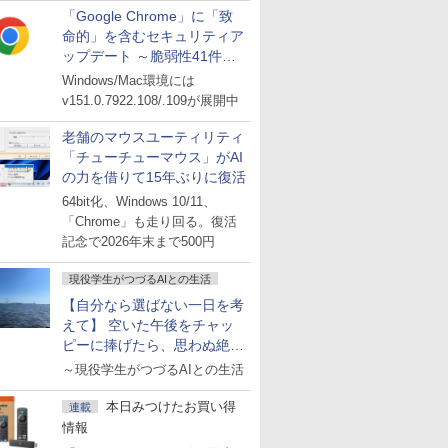
「Google Chrome」に「致
命的」を含むセキュリティア
ップデート ～脆弱性41件に
対処
Windows/Mac環境には
v151.0.7922.108/.109が展開中
老舗のマウスユーティリティ
「チューチューマウス」がAI
の力を借りて15年ぶりに復活
64bit化、Windows 10/11、
「Chrome」も走り回る。復活
記念で2026年末まで500円
現役学生がつづるAIとの生活
【自分なら選ばない一日を考
えて】 空いた午後をチャッ
ピーに捧げたら、思わぬ絶景
に出会った話
～現役学生がつづるAIとの生活
本日みつけたお買い得
連載
情報