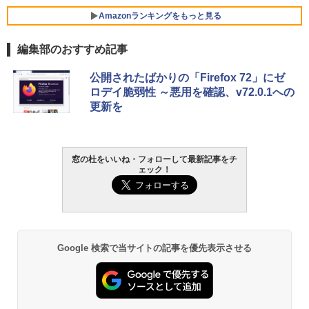
Amazonランキングをもっと見る
編集部のおすすめ記事
Xbox プリペイドカード 10,000円 デジタ
生成AIパスポート公式テキスト 第４版
Amazon Kindle Paperwhite (16GB) 7イ
公開されたばかりの「Firefox 72」にゼ
ルコード 【旧 Xbox ギフトカード】 [オ
ンチディスプレイ、色調調節ライト、12
ロデイ脆弱性 ～悪用を確認、v72.0.1への
ンラインコード]
週間持続バッテリー、広告なし、ブラッ
￥1,766
更新を
ク
￥10,000
￥27,980
AIイラスト表現辞典: 思い通りの絵を引き
窓の杜をいいね・フォローして最新記事をチ
Robloxギフトカード - 800 Robux 【限
ェック！
出す プロンプトの言葉 AI画像生成シリー
定バーチャルアイテムを含む】 【オンラ
Amazon Kindle - 目に優しい、かさばら
ズ (はぴーイラストLabo)
インゲームコード】 ロブロックス | オン
ない、大きな画面で読みやすい、6週間持
ラインコード版
続バッテリー、6インチディスプレイ電子
書籍リーダー、ブラック、16GB、広告な
￥99
し
￥1,300
￥19,980
ClaudeCode いちばんやさしい 教科書:
Google 検索で当サイトの記事を優先表示させる
非エンジニア 初心者 素人 でも安心 使い
Microsoft Office Home & Business 202
方 マニュアル AI副業にもコンテンツ作成
4(最新 永続版)|オンラインコード版|Wind
にもKindle出版にも！ 非エンジニアのた
ows11、10/mac対応|PC2台
Kindle Paperwhite シグニチャーエディ
めのAIコーディング入門シリーズ
ション (32GB) 7インチディスプレイ、明
るさ自動調整、色調調節ライト、12週間