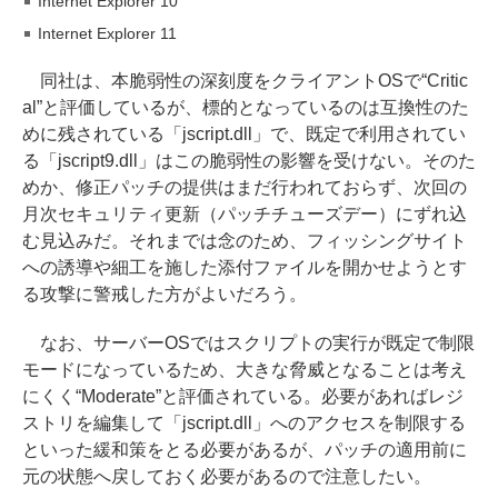
Internet Explorer 10
Internet Explorer 11
同社は、本脆弱性の深刻度をクライアントOSで“Critic
al”と評価しているが、標的となっているのは互換性のた
めに残されている「jscript.dll」で、既定で利用されてい
る「jscript9.dll」はこの脆弱性の影響を受けない。そのた
めか、修正パッチの提供はまだ行われておらず、次回の
月次セキュリティ更新（パッチチューズデー）にずれ込
む見込みだ。それまでは念のため、フィッシングサイト
への誘導や細工を施した添付ファイルを開かせようとす
る攻撃に警戒した方がよいだろう。
なお、サーバーOSではスクリプトの実行が既定で制限
モードになっているため、大きな脅威となることは考え
にくく“Moderate”と評価されている。必要があればレジ
ストリを編集して「jscript.dll」へのアクセスを制限する
といった緩和策をとる必要があるが、パッチの適用前に
元の状態へ戻しておく必要があるので注意したい。