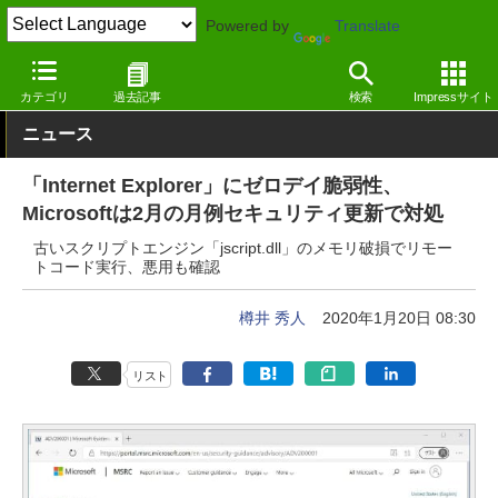
Powered by
Translate
窓の杜
セキュリティ
脆弱性
Windows
カテゴリ
過去記事
検索
Impressサイト
ニュース
「Internet Explorer」にゼロデイ脆弱性、
Microsoftは2月の月例セキュリティ更新で対処
古いスクリプトエンジン「jscript.dll」のメモリ破損でリモー
トコード実行、悪用も確認
樽井 秀人
2020年1月20日 08:30
リスト