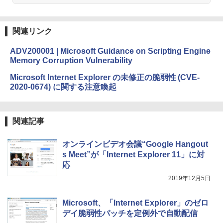
￥39,582
持続バッテリー、広告なし、メタリック
￥99
ブラック
Robloxギフトカード - 2,000 Robux 【限
関連リンク
￥32,980
FM TOWNS ハイパー・カタログ: 本体ハ
定バーチャルアイテムを含む】 【オンラ
ードウェア・市販ソフトウェアのパーフ
インゲームコード】 ロブロックス | オン
ADV200001 | Microsoft Guidance on Scripting Engine
ェクトリストと最新エミュレータ紹介
ラインコード版
Memory Corruption Vulnerability
Amazon Kindle Colorsoft | 16GBストレ
ージ、防水、7インチカラーディスプレ
￥1,600
￥3,200
Microsoft Internet Explorer の未修正の脆弱性 (CVE-
イ、色調調節ライト、最大8週間持続バッ
2020-0674) に関する注意喚起
テリー、広告無し、ブラック (2025年発
売)
1冊ですべて身につくHTML & CSSとWe
Robloxギフトカード - 1000 Robux 【限
bデザイン入門講座［第2版］
定バーチャルアイテムを含む】 【オンラ
￥39,980
インゲームコード】 ロブロックス |オン
関連記事
ラインコード版
￥2,326
New Amazon Kindle Scribe Colorsoft |
オンラインビデオ会議“Google Hangout
￥1,600
11インチカラーディスプレイ、64GBスト
s Meet”が「Internet Explorer 11」に対
レージ、ノート機能搭載、明るさ自動調
応
整、色調調節ライト、プレミアムペン付
き、グラファイト
2019年12月5日
￥115,980
Microsoft、「Internet Explorer」のゼロ
デイ脆弱性パッチを定例外で自動配信