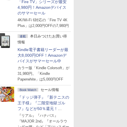
「Fire TV」シリーズが最安
4,980円！Amazonデバイス
のサマーセール
4K/Wi-Fi 6対応の「Fire TV 4K
Plus」は2,000円OFFの7,980円
本日みつけたお買い得
連載
情報
Kindle電子書籍リーダーが最
大8,000円OFF！Amazonデ
バイスがサマーセール中
カラー版「Kindle Colorsoft」が
31,980円。「Kindle
Paperwhite」は5,000円OFF
セール情報
Book Watch
『ドッジ弾子』『新テニスの
王子様』『二階堂地獄ゴル
フ』などが50％還元！
Amazonマンガ週末セール
『リアル』『ハナバス』
『MAJOR 2nd』『オールラウ
ンダー廻』など「アツいスポー