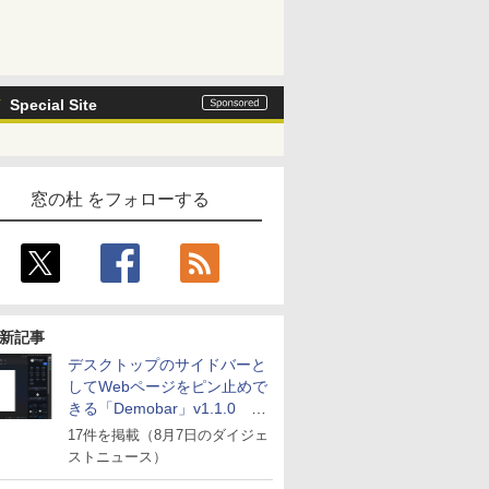
Special Site
窓の杜 をフォローする
新記事
デスクトップのサイドバーと
してWebページをピン止めで
きる「Demobar」v1.1.0 ほ
か
17件を掲載（8月7日のダイジェ
ストニュース）