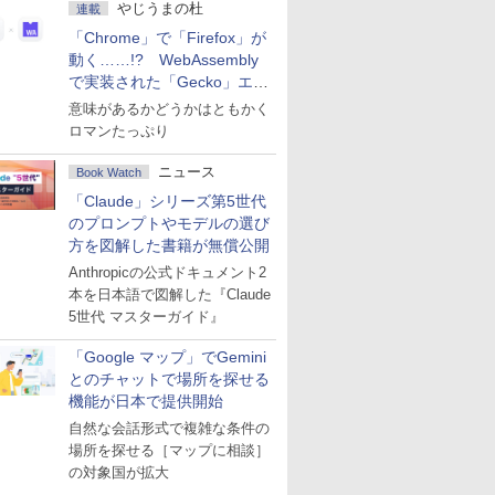
やじうまの杜
連載
「Chrome」で「Firefox」が
動く……!? WebAssembly
で実装された「Gecko」エン
ジン
意味があるかどうかはともかく
ロマンたっぷり
ニュース
Book Watch
「Claude」シリーズ第5世代
のプロンプトやモデルの選び
方を図解した書籍が無償公開
Anthropicの公式ドキュメント2
本を日本語で図解した『Claude
5世代 マスターガイド』
「Google マップ」でGemini
とのチャットで場所を探せる
機能が日本で提供開始
自然な会話形式で複雑な条件の
場所を探せる［マップに相談］
の対象国が拡大