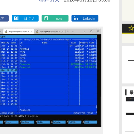
ェア
はてブ
note
LinkedIn
最