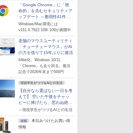
「Google Chrome」に「致
命的」を含むセキュリティア
ップデート ～脆弱性41件に
対処
Windows/Mac環境には
v151.0.7922.108/.109が展開中
老舗のマウスユーティリティ
「チューチューマウス」がAI
の力を借りて15年ぶりに復活
64bit化、Windows 10/11、
「Chrome」も走り回る。復活
記念で2026年末まで500円
現役学生がつづるAIとの生活
【自分なら選ばない一日を考
えて】 空いた午後をチャッ
ピーに捧げたら、思わぬ絶景
に出会った話
～現役学生がつづるAIとの生活
本日みつけたお買い得
連載
情報