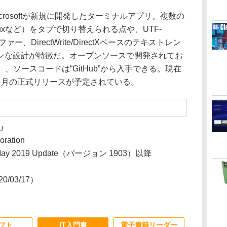
、Microsoftが新規に開発したターミナルアプリ。複数の
/Linuxなど）をタブで切り替えられる点や、UTF-
ー、DirectWrite/DirectXベースのテキストレン
ンな設計が特徴だ。オープンソースで開発されてお
se”）、ソースコードは“GitHub”から入手できる。現在
4月の正式リリースが予定されている。
)」
oration
 May 2019 Update（バージョン 1903）以降
20/03/17）
ソフト
IT入門書
電子書籍リーダー