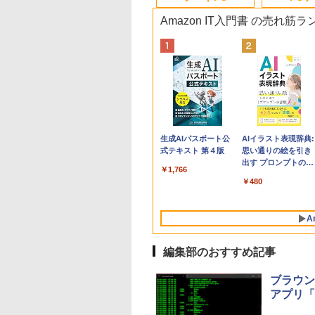
Amazon IT入門書 の売れ筋
Apple 2026
Robloxギフトカード
生成AIパスポート公
tomtoc 360°保護
Microsoft Office
AIイラスト表現辞典:
MacBook Neo A18
- 800 Robux 【限定
式テキスト 第４版
15.6 16インチ パソ
Home & Business
思い通りの絵を引き
Proチップ搭載13イ
バーチャルアイテム
ンケース Dell NEC
2024(最新 永続版)|オ
出す プロンプトの言
￥1,766
ンチノートブック：
を含む】 【オンライ
Lavie ASUS HP
ンラインコード
葉 AI画像生成シリー
￥162,598
￥1,300
￥2,952
￥39,582
￥480
AIとApple
ンゲームコード】 ロ
dynabook Lenovo
版|Windows11、
ズ (はぴーイラスト
Intelligence、Liquid
ブロックス | オンラ
対応
10/mac対応|PC2台
Labo)
Retinaディスプレ
インコード版
A
イ、8GBメモリ、
512GB SSD、1080p
FaceTime HDカメ
編集部のおすすめ記事
ラ、Touch ID - イン
ディゴ + 3年延長
ブラウン
AppleCare+ for 13イ
アプリ「Wi
ンチMacBook
Neo(A18 Pro)|ダウン