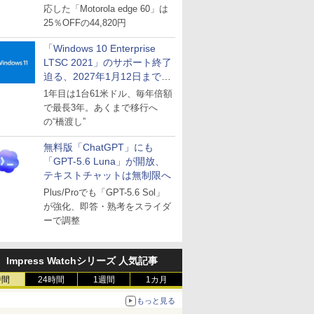
応した「Motorola edge 60」は
25％OFFの44,820円
「Windows 10 Enterprise
LTSC 2021」のサポート終了
迫る、2027年1月12日まで
～ESUは9月1日から販売
1年目は1台61米ドル、毎年倍額
で最長3年。あくまで移行へ
の“橋渡し”
無料版「ChatGPT」にも
「GPT-5.6 Luna」が開放、
テキストチャットは無制限へ
Plus/Proでも「GPT-5.6 Sol」
が強化、即答・熟考をスライダ
ーで調整
Impress Watchシリーズ 人気記事
時間
24時間
1週間
1カ月
もっと見る