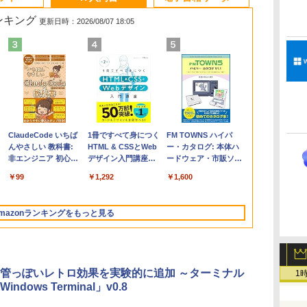
ランキング
更新日時：2026/08/07 18:05
Apple 2026
Robloxギフトカード
ClaudeCode いちば
【Amazon.co.jp限
Robloxギフトカード
1冊ですべて身につく
FMV ノートパソコン
Windows版 |
FM TOWNS ハイパ
コ
MacBook Air M5チ
- 2,000 Robux 【限
んやさしい 教科書:
定】 HP ノートパソ
- 1000 Robux 【限定
HTML & CSSとWeb
WE1-K3 (MS 365
Minecraft (マインクラ
ー・カタログ: 本体ハ
ップ搭載13インチノ
定バーチャルアイテ
非エンジニア 初心者
コン 15-fd 15.6イン
バーチャルアイテム
デザイン入門講座
Personal/Copilotキー
フト): Java & Bedrock
ードウェア・市販ソフ
ートブック：AIと
ムを含む】 【オンラ
素人 でも安心 使い方
チ 16GBメモリ
を含む】 【オンライ
［第2版］
搭載/Win 11/15.6
Edition | オンラインコ
トウェアのパーフェク
￥261,414
￥3,200
￥99
￥129,800
￥1,600
￥1,292
￥139,880
￥3,600
￥1,600
Apple Intelligence、
インゲームコード】
マニュアル AI副業に
512GB SSD インテ
ンゲームコード】 ロ
型/Core i5/16GB/SSD
ード版
トリストと最新エミュ
13.6インチLiquid
ロブロックス | オン
もコンテンツ作成に
ル Core 5
ブロックス |オンライ
512GB/ホワイト)
レータ紹介
Retinaディスプレ
ラインコード版
もKindle出版にも！
ンコード版
FMVWK3E15W_AZ
mazonランキングをもっと見る
イ、16GBユニファイ
非エンジニアのため
ドメモリ、1TB SSD
のAIコーディング入
ストレージ、12MPセ
門シリーズ
ンターフレームカメ
ラ、日本語キーボー
管っぽいレトロ効果を実験的に追加 ～ターミナル
1
ド、Touch ID - シル
ndows Terminal」v0.8
バー