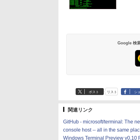
ロード版
Amazon Kindle
Amazon Kindle - 目
Paperwhite (16GB)
に優しい、かさばら
7インチディスプレ
ない、大きな画面で
イ、色調調節ライ
読みやすい、6週間
￥22,980
￥16,980
Google
ト、12週間持続バッ
続バッテリー、6イ
テリー、広告なし、
チディスプレイ電子
ブラック
書籍リーダー、ブラ
ック、16GB、広告
し
ポスト
リスト
シ
関連リンク
GitHub - microsoft/terminal: The 
console host -- all in the same plac
Windows Terminal Preview v0.10