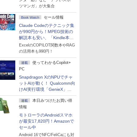
ツマンガ」が大集合
セール情報
Book Watch
Claude Codeのテクニック集
が990円から！MPEG技術の
解説本も安い、「Kindle本サ
マーセール」第2弾開始！
ExcelのCOPILOT関数本やRAG
の活用本も990円！
使ってわかるCopilot+
連載
PC
Snapdragon XのNPUでチャ
ットAIが動く！ Qualcomm向
けAI実行環境「GenieX」を
試してみた
本日みつけたお買い得
連載
情報
モトローラのAndroidスマホ
が最安17,820円！Amazonで
セール中
Android 16でNFC/FeliCaにも対