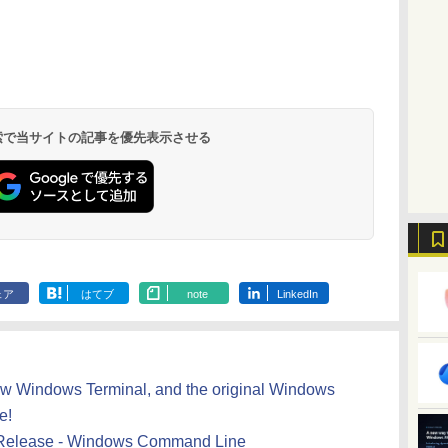
Kindle Paperwhite
Amazon Kindle
New Amazon Kindle
シグニチャーエディ
Colorsoft | 16GBス
Scribe Colorsoft | 11
ション (32GB) 7イン
トレージ、防水、7イ
インチカラーディスプ
持
チディスプレイ、明
ンチカラーディスプ
レイ、64GBストレー
￥27,980
￥31,980
￥115,980
 検索で当サイトの記事を優先表示させる
ン
るさ自動調整、色調
レイ、色調調節ライ
ジ、ノート機能搭載、
調節ライト、12週間
ト、最大8週間持続バ
明るさ自動調整、色調
持続バッテリー、広
ッテリー、広告無
調節ライト、プレミア
な
告なし、メタリック
し、ブラック (2025
ムペン付き、グラファ
ブラック
年発売)
イト
ェア
はてブ
note
LinkedIn
new Windows Terminal, and the original Windows
e!
 Release - Windows Command Line