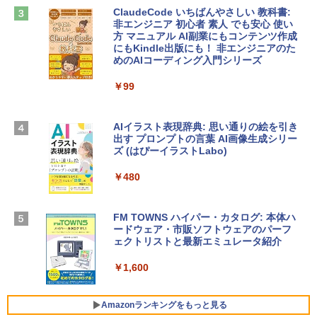
ClaudeCode いちばんやさしい 教科書:
￥2,952
非エンジニア 初心者 素人 でも安心 使い
方 マニュアル AI副業にもコンテンツ作成
Robloxギフトカード - 1000 Robux 【限
にもKindle出版にも！ 非エンジニアのた
定バーチャルアイテムを含む】 【オンラ
めのAIコーディング入門シリーズ
【Amazon.co.jp限定】 HP ノートパソコ
インゲームコード】 ロブロックス |オン
ン 15-fd 15.6インチ 16GBメモリ 512GB
ラインコード版
￥99
SSD インテル Core 5
￥1,600
￥129,800
AIイラスト表現辞典: 思い通りの絵を引き
出す プロンプトの言葉 AI画像生成シリー
Microsoft Office Home & Business 202
ズ (はぴーイラストLabo)
Apple 2026 MacBook Air M5チップ搭載
4(最新 永続版)|オンラインコード版|Wind
13インチノートブック：AIとApple Intell
ows11、10/mac対応|PC2台
￥480
igence、13.6インチLiquid Retinaディ
スプレイ、16GBユニファイドメモリ、1
￥39,582
TB SSDストレージ、12MPセンターフレ
ームカメラ、日本語キーボード、Touch I
FM TOWNS ハイパー・カタログ: 本体ハ
D - ミッドナイト
ードウェア・市販ソフトウェアのパーフ
Robloxギフトカード - 10,000 Robux
ェクトリストと最新エミュレータ紹介
【限定バーチャルアイテムを含む】 【オ
￥278,800
ンラインゲームコード】 ロブロックス |
￥1,600
オンラインコード版
【Amazon.co.jp限定】ASUS ノートパソ
￥14,500
コン Vivobook 15 M1502NAQ 15.6イン
Amazonランキングをもっと見る
チ AMD Ryzen 7 170 メモリ16GB SSD 5