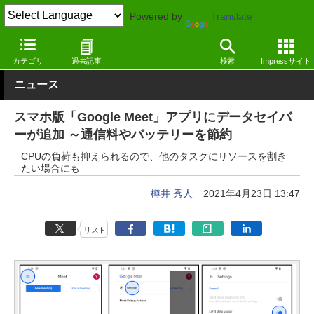
Powered by
Translate
窓の杜
オフィス・ドキュメント
オフィス
Webサービス
カテゴリ
過去記事
検索
Impressサイト
ニュース
スマホ版「Google Meet」アプリにデータセイバ
ーが追加 ～通信料やバッテリーを節約
CPUの負荷も抑えられるので、他のタスクにリソースを割き
たい場合にも
樽井 秀人
2021年4月23日 13:47
リスト