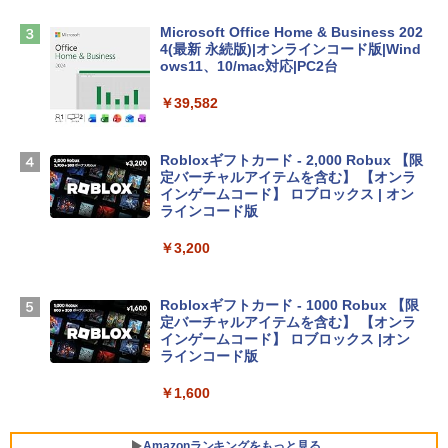
￥2,952
Microsoft Office Home & Business 202
4(最新 永続版)|オンラインコード版|Wind
ows11、10/mac対応|PC2台
Apple 2026 MacBook Air M5チップ搭載
13インチノートブック：AIとApple Intell
￥39,582
igence、13.6インチLiquid Retinaディ
スプレイ、24GBユニファイドメモリ、1
TB SSD、12MPセンターフレームカメ
Robloxギフトカード - 2,000 Robux 【限
ラ、Touch ID - スカイブルー + 3年延長
定バーチャルアイテムを含む】 【オンラ
AppleCare+ for 13インチMacBook Air
インゲームコード】 ロブロックス | オン
(M5)|ダウンロード版
ラインコード版
￥331,701
￥3,200
【Amazon.co.jp限定】 HP ノートパソコ
Robloxギフトカード - 1000 Robux 【限
ン 15-fd 15.6インチ 16GBメモリ 512GB
定バーチャルアイテムを含む】 【オンラ
SSD インテル Core 5
インゲームコード】 ロブロックス |オン
ラインコード版
￥129,800
￥1,600
FMV ノートパソコン WE1-K3 (MS 365 P
ersonal/Copilotキー搭載/Win 11/15.6型/
Amazonランキングをもっと見る