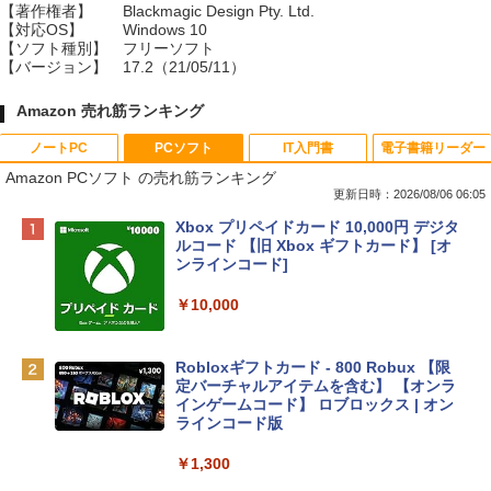
【著作権者】
Blackmagic Design Pty. Ltd.
【対応OS】
Windows 10
【ソフト種別】
フリーソフト
【バージョン】
17.2（21/05/11）
Amazon 売れ筋ランキング
ノートPC
PCソフト
IT入門書
電子書籍リーダー
Amazon PCソフト の売れ筋ランキング
更新日時：2026/08/06 06:05
Apple 2026 MacBook Neo A18 Proチッ
Xbox プリペイドカード 10,000円 デジタ
プ搭載13インチノートブック：AIとAppl
ルコード 【旧 Xbox ギフトカード】 [オ
e Intelligenceのために設計、Liquid Ret
ンラインコード]
inaディスプレイ、8GBユニファイドメモ
リ、512GB SSDストレージ、1080p Fac
￥10,000
eTime HDカメラ、Touch ID - インディ
ゴ
Robloxギフトカード - 800 Robux 【限
￥137,800
定バーチャルアイテムを含む】 【オンラ
インゲームコード】 ロブロックス | オン
ラインコード版
tomtoc 360°保護 15.6 16インチ パソコ
ンケース Dell NEC Lavie ASUS HP dyna
￥1,300
book Lenovo対応