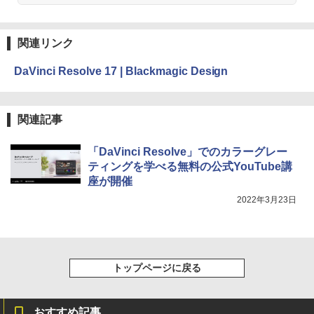
ブラック
￥32,980
FM TOWNS ハイパー・カタログ: 本体ハ
関連リンク
ードウェア・市販ソフトウェアのパーフ
ェクトリストと最新エミュレータ紹介
DaVinci Resolve 17 | Blackmagic Design
Amazon Kindle Colorsoft | 16GBストレ
ージ、防水、7インチカラーディスプレ
￥1,600
イ、色調調節ライト、最大8週間持続バッ
テリー、広告無し、ブラック (2025年発
売)
関連記事
1冊ですべて身につくHTML & CSSとWe
bデザイン入門講座［第2版］
￥39,980
「DaVinci Resolve」でのカラーグレー
￥2,326
ティングを学べる無料の公式YouTube講
座が開催
New Amazon Kindle Scribe Colorsoft |
11インチカラーディスプレイ、64GBスト
2022年3月23日
レージ、ノート機能搭載、明るさ自動調
整、色調調節ライト、プレミアムペン付
き、グラファイト
￥115,980
トップページに戻る
おすすめ記事