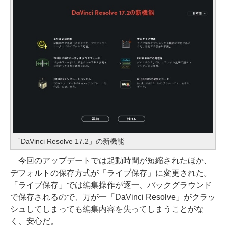
「DaVinci Resolve 17.2」の新機能
今回のアップデートでは起動時間が短縮されたほか、
デフォルトの保存方式が「ライブ保存」に変更された。
「ライブ保存」では編集操作が逐一、バックグラウンド
で保存されるので、万が一「DaVinci Resolve」がクラッ
シュしてしまっても編集内容を失ってしまうことがな
く、安心だ。