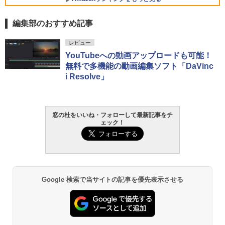
Core i5/16GB/SSD 512GB/ホワイト) FM
VWK3E15W_AZ
編集部のおすすめ記事
￥119,800
生成AIパスポート公式テキスト 第４版
Amazon Kindle Paperwhite (16GB) 7イ
レビュー
ンチディスプレイ、色調調節ライト、12
YouTubeへの動画アップロードも可能！
週間持続バッテリー、広告なし、ブラッ
￥1,766
無料で多機能の動画編集ソフト「DaVinc
ク
i Resolve」
￥27,980
AIイラスト表現辞典: 思い通りの絵を引き
出す プロンプトの言葉 AI画像生成シリー
Amazon Kindle - 目に優しい、かさばら
窓の杜をいいね・フォローして最新記事をチ
ズ (はぴーイラストLabo)
ない、大きな画面で読みやすい、6週間持
ェック！
続バッテリー、6インチディスプレイ電子
書籍リーダー、ブラック、16GB、広告な
￥99
し
￥19,980
ClaudeCode いちばんやさしい 教科書:
非エンジニア 初心者 素人 でも安心 使い
Google 検索で当サイトの記事を優先表示させる
方 マニュアル AI副業にもコンテンツ作成
にもKindle出版にも！ 非エンジニアのた
Kindle Paperwhite シグニチャーエディ
めのAIコーディング入門シリーズ
ション (32GB) 7インチディスプレイ、明
るさ自動調整、色調調節ライト、12週間
持続バッテリー、広告なし、メタリック
￥99