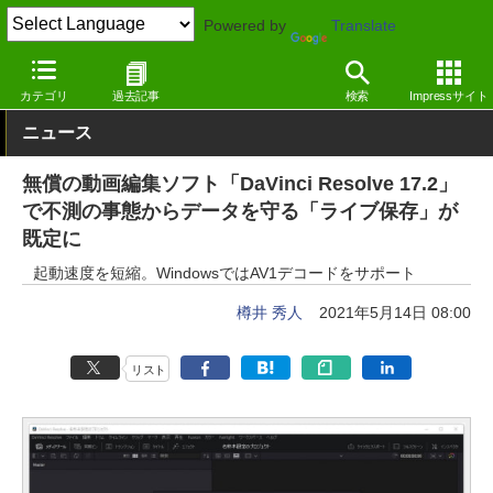
Powered by
Translate
窓の杜
画像・映像・音楽
映像・動画
Windows
カテゴリ
過去記事
検索
Impressサイト
ニュース
無償の動画編集ソフト「DaVinci Resolve 17.2」
で不測の事態からデータを守る「ライブ保存」が
既定に
起動速度を短縮。WindowsではAV1デコードをサポート
樽井 秀人
2021年5月14日 08:00
リスト