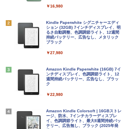
eTime HDカメラ - インディゴ
￥1,300
￥16,980
￥113,748
1冊ですべて身につくHTML & CSSとWe
bデザイン入門講座［第2版］
Robloxギフトカード - 1000 Robux 【限
定バーチャルアイテムを含む】 【オンラ
Kindle Paperwhite シグニチャーエディ
tomtoc 360°保護 15.6 16インチ パソコ
インゲームコード】 ロブロックス |オン
ション (32GB) 7インチディスプレイ、明
￥1,292
ンケース Dell NEC Lavie ASUS HP dyna
ラインコード版
るさ自動調整、色調調節ライト、12週間
book Lenovo対応
持続バッテリー、広告なし、メタリック
ブラック
￥1,600
￥2,952
ClaudeCode いちばんやさしい 教科書:
￥27,980
非エンジニア 初心者 素人 でも安心 使い
方 マニュアル AI副業にもコンテンツ作成
Robloxギフトカード - 2,000 Robux 【限
にもKindle出版にも！ 非エンジニアのた
Apple 2026 MacBook Air M5チップ搭載
定バーチャルアイテムを含む】 【オンラ
めのAIコーディング入門シリーズ
13インチノートブック：AIとApple Intell
インゲームコード】 ロブロックス | オン
Amazon Kindle Paperwhite (16GB) 7イ
igence、13.6インチLiquid Retinaディ
ラインコード版
ンチディスプレイ、色調調節ライト、12
￥99
スプレイ、16GBユニファイドメモリ、1
週間持続バッテリー、広告なし、ブラッ
TB SSDストレージ、12MPセンターフレ
ク
￥3,200
ームカメラ、日本語キーボード、Touch I
D - ミッドナイト
￥22,980
AIイラスト表現辞典: 思い通りの絵を引き
出す プロンプトの言葉 AI画像生成シリー
Microsoft Office Home & Business 202
￥278,800
ズ (はぴーイラストLabo)
4(最新 永続版)|オンラインコード版|Wind
ows11、10/mac対応|PC2台
Amazon Kindle Colorsoft | 16GBストレ
￥480
ージ、防水、7インチカラーディスプレ
【Amazon.co.jp限定】 HP ノートパソコ
イ、色調調節ライト、最大8週間持続バッ
￥39,582
ン 15-fd 15.6インチ 16GBメモリ 512GB
テリー、広告無し、ブラック (2025年発