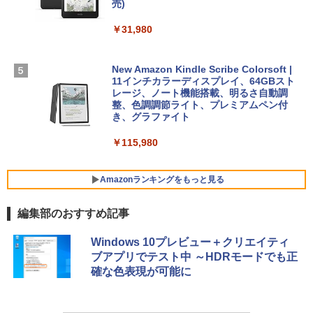
SSD インテル Core 5
売)
FM TOWNS ハイパー・カタログ: 本体ハ
ードウェア・市販ソフトウェアのパーフ
Windows版 | Minecraft (マインクラフ
￥129,800
￥31,980
ェクトリストと最新エミュレータ紹介
ト): Java & Bedrock Edition | オンライ
ンコード版
￥1,600
FMV ノートパソコン WE1-K3 (MS 365 P
New Amazon Kindle Scribe Colorsoft |
￥3,600
ersonal/Copilotキー搭載/Win 11/15.6型/
11インチカラーディスプレイ、64GBスト
Core i5/16GB/SSD 512GB/ホワイト) FM
レージ、ノート機能搭載、明るさ自動調
VWK3E15W_AZ
整、色調調節ライト、プレミアムペン付
き、グラファイト
￥139,880
￥115,980
Amazonランキングをもっと見る
編集部のおすすめ記事
Windows 10プレビュー＋クリエイティ
ブアプリでテスト中 ～HDRモードでも正
確な色表現が可能に