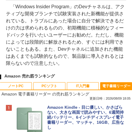
「Windows Insider Program」のDevチャネルは、アク
ティブな開発ブランチで試験実装された新機能が提供さ
れている。トラブルにあった場合に自分で解決できるだ
けの力は求められるものの、初期機能に積極的なフィー
ドバックを行いたいユーザーにお勧めだ。ただし、機能
によっては段階的に解放されるため、すぐには利用でき
ないこともある。また、Devチャネルに追加された機能
はあくまでも試験的なもので、製品版に導入されるとは
限らないので注意したい。
Amazon 売れ筋ランキング
ノートPC
PCソフト
IT入門書
電子書籍リーダー
Amazon 電子書籍リーダー の売れ筋ランキング
更新日時：2026/08/09 18:05
Apple 2026 MacBook Neo A18 Proチッ
Robloxギフトカード - 800 Robux 【限
生成AIパスポート公式テキスト 第４版
Amazon Kindle - 目に優しい、かさばら
プ搭載13インチノートブック：AIとAppl
定バーチャルアイテムを含む】 【オンラ
ない、大きな画面で読みやすい、6週間持
e Intelligenceのために設計、Liquid Ret
インゲームコード】 ロブロックス | オン
続バッテリー、6インチディスプレイ電子
￥1,766
inaディスプレイ、8GBユニファイドメモ
ラインコード版
書籍リーダー、マッチャ、16GB、広告な
リ、256GB SSDストレージ、1080p Fac
し