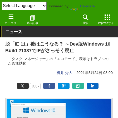
Powered by
Translate
窓の杜
システム・ファイル
システム
Windows
カテゴリ
過去記事
検索
Impressサイト
ニュース
脱「IE 11」後はこうなる？ ～Dev版Windows 10
Build 21387でIEがさっそく廃止
「タスク マネージャー」の「エコモード」表示はトラブルの
ため無効化
樽井 秀人
2021年5月24日 08:00
リスト