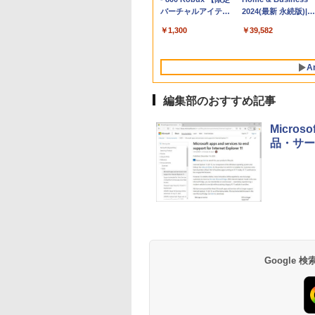
Proチップ搭載13イ
バーチャルアイテム
ンケース Dell NEC
2024(最新 永続版)|オ
ンチノートブック：
を含む】 【オンライ
Lavie ASUS HP
ンラインコード
￥162,598
￥1,300
￥2,952
￥39,582
AIとApple
ンゲームコード】 ロ
dynabook Lenovo
版|Windows11、
Intelligence、Liquid
ブロックス | オンラ
対応
10/mac対応|PC2台
Retinaディスプレ
インコード版
A
イ、8GBメモリ、
512GB SSD、1080p
FaceTime HDカメ
編集部のおすすめ記事
ラ、Touch ID - イン
ディゴ + 3年延長
Micros
AppleCare+ for 13イ
品・サー
ンチMacBook
Neo(A18 Pro)|ダウン
ロード版
生成AIパスポート公
Amazon Kindle
AIイラスト表現辞典:
Amazon Kindle - 目
式テキスト 第４版
Paperwhite (16GB)
思い通りの絵を引き
に優しい、かさばら
7インチディスプレ
出す プロンプトの言
ない、大きな画面で
￥1,766
イ、色調調節ライ
葉 AI画像生成シリー
読みやすい、6週間
￥22,980
￥480
￥16,980
Google
ト、12週間持続バッ
ズ (はぴーイラスト
続バッテリー、6イ
テリー、広告なし、
Labo)
チディスプレイ電子
ブラック
書籍リーダー、ブラ
ック、16GB、広告
し