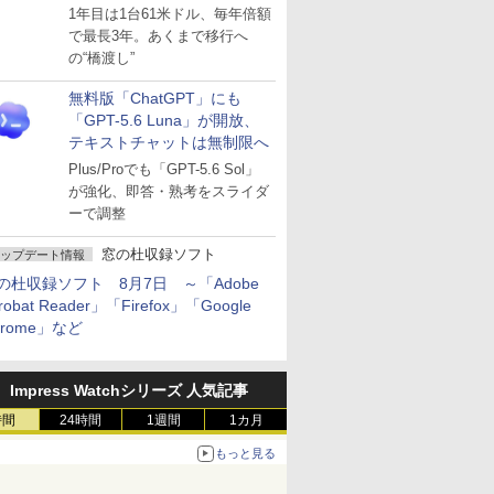
～ESUは9月1日から販売
1年目は1台61米ドル、毎年倍額
で最長3年。あくまで移行へ
の“橋渡し”
無料版「ChatGPT」にも
「GPT-5.6 Luna」が開放、
テキストチャットは無制限へ
Plus/Proでも「GPT-5.6 Sol」
が強化、即答・熟考をスライダ
ーで調整
窓の杜収録ソフト
ップデート情報
の杜収録ソフト 8月7日 ～「Adobe
robat Reader」「Firefox」「Google
hrome」など
Impress Watchシリーズ 人気記事
時間
24時間
1週間
1カ月
もっと見る