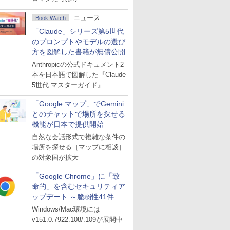
ニュース
Book Watch
「Claude」シリーズ第5世代
のプロンプトやモデルの選び
方を図解した書籍が無償公開
Anthropicの公式ドキュメント2
本を日本語で図解した『Claude
5世代 マスターガイド』
「Google マップ」でGemini
とのチャットで場所を探せる
機能が日本で提供開始
自然な会話形式で複雑な条件の
場所を探せる［マップに相談］
の対象国が拡大
「Google Chrome」に「致
命的」を含むセキュリティア
ップデート ～脆弱性41件に
対処
Windows/Mac環境には
v151.0.7922.108/.109が展開中