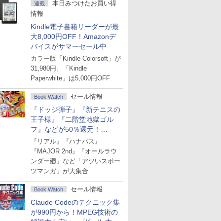
本日みつけたお買い得
連載
情報
Kindle電子書籍リーダーが最
大8,000円OFF！Amazonデ
バイスがサマーセール中
カラー版「Kindle Colorsoft」が
31,980円。「Kindle
Paperwhite」は5,000円OFF
セール情報
Book Watch
『ドッジ弾子』『新テニスの
王子様』『二階堂地獄ゴル
フ』などが50％還元！
Amazonマンガ週末セール
『リアル』『ハナバス』
『MAJOR 2nd』『オールラウ
ンダー廻』など「アツいスポー
ツマンガ」が大集合
セール情報
Book Watch
Claude Codeのテクニック集
が990円から！MPEG技術の