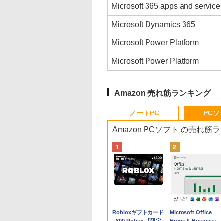
Microsoft 365 apps and service
Microsoft Dynamics 365
Microsoft Power Platform
Microsoft Power Platform
Amazon 売れ筋ランキング
ノートPC
PC
Amazon PCソフト の売れ筋
Apple 2026
Robloxギフトカード
tomtoc 360°保護
Microsoft Office
MacBook Neo A18
- 800 Robux 【限定
15.6 16インチ パソ
Home & Business