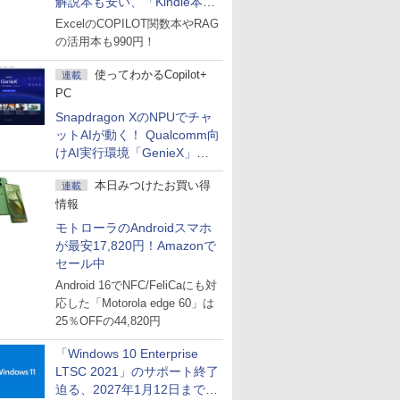
解説本も安い、「Kindle本サ
マーセール」第2弾開始！
ExcelのCOPILOT関数本やRAG
の活用本も990円！
使ってわかるCopilot+
連載
PC
Snapdragon XのNPUでチャ
ットAIが動く！ Qualcomm向
けAI実行環境「GenieX」を
試してみた
本日みつけたお買い得
連載
情報
モトローラのAndroidスマホ
が最安17,820円！Amazonで
セール中
Android 16でNFC/FeliCaにも対
応した「Motorola edge 60」は
25％OFFの44,820円
「Windows 10 Enterprise
LTSC 2021」のサポート終了
迫る、2027年1月12日まで