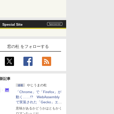
Special Site
窓の杜 をフォローする
新記事
やじうまの杜
連載
「Chrome」で「Firefox」が
動く……!? WebAssembly
で実装された「Gecko」エン
ジン
意味があるかどうかはともかく
ロマンたっぷり