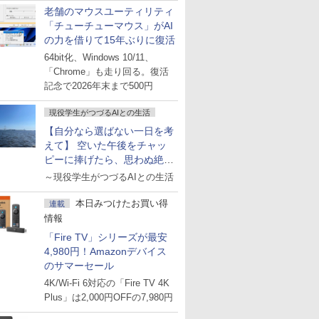
老舗のマウスユーティリティ
「チューチューマウス」がAI
の力を借りて15年ぶりに復活
64bit化、Windows 10/11、
「Chrome」も走り回る。復活
記念で2026年末まで500円
現役学生がつづるAIとの生活
【自分なら選ばない一日を考
えて】 空いた午後をチャッ
ピーに捧げたら、思わぬ絶景
に出会った話
～現役学生がつづるAIとの生活
本日みつけたお買い得
連載
情報
「Fire TV」シリーズが最安
4,980円！Amazonデバイス
のサマーセール
4K/Wi-Fi 6対応の「Fire TV 4K
Plus」は2,000円OFFの7,980円