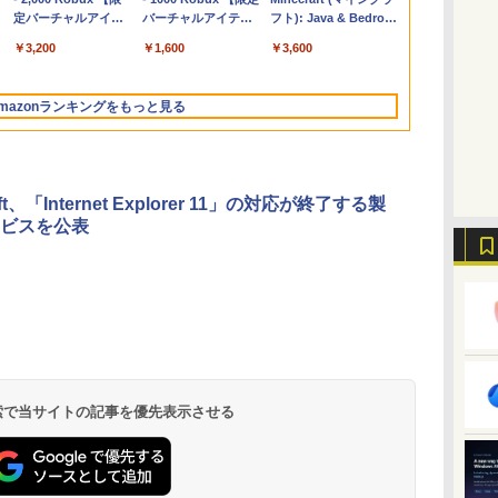
ップ搭載13インチノ
定バーチャルアイテ
コン 15-fd 15.6イン
バーチャルアイテム
Personal/Copilotキー
フト): Java & Bedrock
ートブック：AIと
ムを含む】 【オンラ
チ 16GBメモリ
を含む】 【オンライ
搭載/Win 11/15.6
Edition | オンラインコ
￥261,414
￥3,200
￥129,800
￥1,600
￥139,880
￥3,600
Apple Intelligence、
インゲームコード】
512GB SSD インテ
ンゲームコード】 ロ
型/Core i5/16GB/SSD
ード版
13.6インチLiquid
ロブロックス | オン
ル Core 5
ブロックス |オンライ
512GB/ホワイト)
Retinaディスプレ
ラインコード版
ンコード版
FMVWK3E15W_AZ
mazonランキングをもっと見る
イ、16GBユニファイ
ドメモリ、1TB SSD
ストレージ、12MPセ
ンターフレームカメ
ラ、日本語キーボー
oft、「Internet Explorer 11」の対応が終了する製
ド、Touch ID - シル
ビスを公表
バー
ClaudeCode いちば
Kindle Paperwhite
1冊ですべて身につく
Amazon Kindle
FM TOWNS ハイパ
New Amazon Kindle
んやさしい 教科書:
シグニチャーエディ
HTML & CSSとWeb
Colorsoft | 16GBス
ー・カタログ: 本体ハ
Scribe Colorsoft | 11
非エンジニア 初心者
ション (32GB) 7イン
デザイン入門講座
トレージ、防水、7イ
ードウェア・市販ソフ
インチカラーディスプ
持
素人 でも安心 使い方
チディスプレイ、明
［第2版］
ンチカラーディスプ
トウェアのパーフェク
レイ、64GBストレー
￥99
￥27,980
￥1,292
￥31,980
￥1,600
￥115,980
 検索で当サイトの記事を優先表示させる
ン
マニュアル AI副業に
るさ自動調整、色調
レイ、色調調節ライ
トリストと最新エミュ
ジ、ノート機能搭載、
もコンテンツ作成に
調節ライト、12週間
ト、最大8週間持続バ
レータ紹介
明るさ自動調整、色調
もKindle出版にも！
持続バッテリー、広
ッテリー、広告無
調節ライト、プレミア
な
非エンジニアのため
告なし、メタリック
し、ブラック (2025
ムペン付き、グラファ
のAIコーディング入
ブラック
年発売)
イト