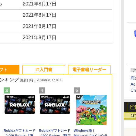
s
2021年8月17日
2021年8月17日
2021年8月17日
2021年8月17日
ソフト
IT入門書
電子書籍リーダー
ア
窓
ランキング
更新日時：2026/08/07 18:05
Ac
C
1
Apple 2026
Robloxギフトカード
【Amazon.co.jp限
Robloxギフトカード
FMV ノートパソコン
Windows版 |
コ
MacBook Air M5チ
- 2,000 Robux 【限
定】 HP ノートパソ
- 1000 Robux 【限定
WE1-K3 (MS 365
Minecraft (マインクラ