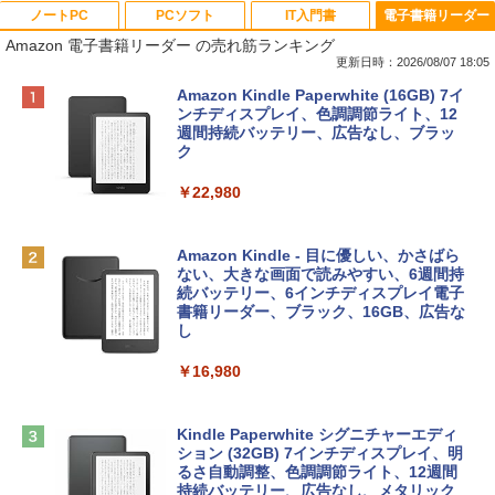
ノートPC
PCソフト
IT入門書
電子書籍リーダー
Amazon 電子書籍リーダー の売れ筋ランキング
更新日時：2026/08/07 18:05
Apple 2026 MacBook Neo A18 Proチッ
Robloxギフトカード - 800 Robux 【限
生成AIパスポート公式テキスト 第４版
Amazon Kindle Paperwhite (16GB) 7イ
プ搭載13インチノートブック：AIとAppl
定バーチャルアイテムを含む】 【オンラ
ンチディスプレイ、色調調節ライト、12
e Intelligence、Liquid Retinaディスプ
インゲームコード】 ロブロックス | オン
週間持続バッテリー、広告なし、ブラッ
￥1,766
レイ、8GBメモリ、512GB SSD、1080p
ラインコード版
ク
FaceTime HDカメラ、Touch ID - インデ
ィゴ + 3年延長 AppleCare+ for 13インチ
￥1,300
￥22,980
MacBook Neo(A18 Pro)|ダウンロード版
AIイラスト表現辞典: 思い通りの絵を引き
￥162,598
出す プロンプトの言葉 AI画像生成シリー
Microsoft Office Home & Business 202
Amazon Kindle - 目に優しい、かさばら
ズ (はぴーイラストLabo)
4(最新 永続版)|オンラインコード版|Wind
ない、大きな画面で読みやすい、6週間持
ows11、10/mac対応|PC2台
続バッテリー、6インチディスプレイ電子
tomtoc 360°保護 15.6 16インチ パソコ
書籍リーダー、ブラック、16GB、広告な
￥480
ンケース Dell NEC Lavie ASUS HP dyna
し
￥39,582
book Lenovo対応
￥16,980
ClaudeCode いちばんやさしい 教科書:
￥2,952
非エンジニア 初心者 素人 でも安心 使い
Robloxギフトカード - 2,000 Robux 【限
方 マニュアル AI副業にもコンテンツ作成
定バーチャルアイテムを含む】 【オンラ
にもKindle出版にも！ 非エンジニアのた
インゲームコード】 ロブロックス | オン
Kindle Paperwhite シグニチャーエディ
めのAIコーディング入門シリーズ
Apple 2026 MacBook Air M5チップ搭載
ラインコード版
ション (32GB) 7インチディスプレイ、明
13インチノートブック：AIとApple Intell
るさ自動調整、色調調節ライト、12週間
igence、13.6インチLiquid Retinaディ
持続バッテリー、広告なし、メタリック
￥99
￥3,200