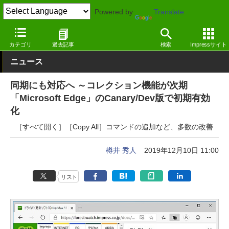
Powered by
Translate
窓の杜
インターネット
Webブラウザー
Windows
カテゴリ
過去記事
検索
Impressサイト
ニュース
同期にも対応へ ～コレクション機能が次期
「Microsoft Edge」のCanary/Dev版で初期有効
化
［すべて開く］［Copy All］コマンドの追加など、多数の改善
樽井 秀人
2019年12月10日 11:00
リスト