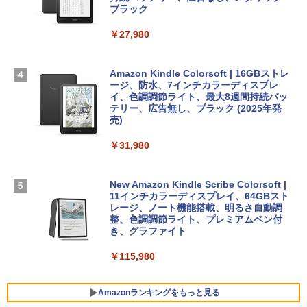
スプレイ、16GBユニファイドメモリ、1
ブラック
TB SSDストレージ、12MPセンターフレ
ームカメラ、日本語キーボード、Touch I
￥27,980
1冊ですべて身につくHTML & CSSとWe
Robloxギフトカード - 1000 Robux 【限
D - シルバー
bデザイン入門講座［第2版］
定バーチャルアイテムを含む】 【オンラ
インゲームコード】 ロブロックス |オン
￥261,414
ラインコード版
Amazon Kindle Colorsoft | 16GBストレ
￥1,292
ージ、防水、7インチカラーディスプレ
イ、色調調節ライト、最大8週間持続バッ
￥1,600
【Amazon.co.jp限定】 HP ノートパソコ
テリー、広告無し、ブラック (2025年発
ン 15-fd 15.6インチ 16GBメモリ 512GB
売)
FM TOWNS ハイパー・カタログ: 本体ハ
SSD インテル Core 5
ードウェア・市販ソフトウェアのパーフ
Windows版 | Minecraft (マインクラフ
￥31,980
ェクトリストと最新エミュレータ紹介
ト): Java & Bedrock Edition | オンライ
￥129,800
ンコード版
￥1,600
New Amazon Kindle Scribe Colorsoft |
￥3,600
FMV ノートパソコン WE1-K3 (MS 365 P
11インチカラーディスプレイ、64GBスト
ersonal/Copilotキー搭載/Win 11/15.6型/
レージ、ノート機能搭載、明るさ自動調
Core i5/16GB/SSD 512GB/ホワイト) FM
整、色調調節ライト、プレミアムペン付
VWK3E15W_AZ
き、グラファイト
￥139,880
￥115,980
Amazonランキングをもっと見る