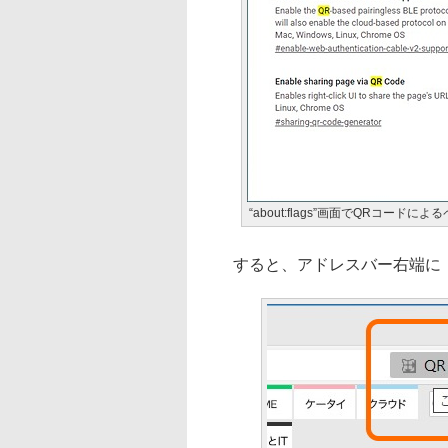
“about:flags”画面でQRコードに
すると、アドレスバー右端に［