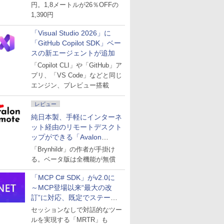
円。1,8メートルが26％OFFの
1,390円
「Visual Studio 2026」に
「GitHub Copilot SDK」ベー
スの新エージェントが追加
「Copilot CLI」や「GitHub」ア
プリ、「VS Code」などと同じ
エンジン、プレビュー搭載
レビュー
純日本製、手軽にインターネ
ット経由のリモートデスクト
ップができる「Avalon
remote」
「Brynhildr」の作者が手掛け
る。ベータ版は全機能が無償
「MCP C# SDK」がv2.0に
～MCP登場以来“最大の改
訂”に対応、既定でステート
レスへ
セッションなしで対話的なツー
ルを実現する「MRTR」も