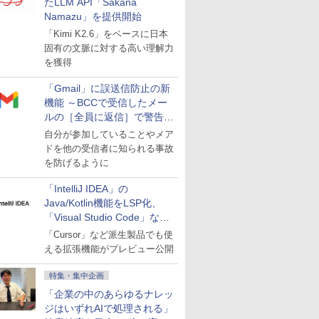
たLLM API「Sakana
Namazu」を提供開始
「Kimi K2.6」をベースに日本
固有の文脈に対する高い理解力
を獲得
「Gmail」に誤送信防止の新
機能 ～BCCで受信したメー
ルの［全員に返信］で警告を
表示
自分が参加していることやメア
ドを他の受信者に知られる事故
を防げるように
「IntelliJ IDEA」の
Java/Kotlin機能をLSP化、
「Visual Studio Code」など
にも開放
「Cursor」など派生製品でも使
える拡張機能がプレビュー公開
特集・集中企画
「企業の中のあらゆるナレッ
ジはいずれAIで処理される」