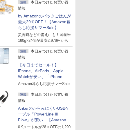
本日みつけたお買い得
連載
情報
by Amazonのパックごはんが
最大29％OFF！【Amazon暮
らし応援サマーSale】
災害時などの備えにも！国産米
180g×24個が最安2,978円から
本日みつけたお買い得
連載
情報
【今日までセール！】
iPhone、AirPods、Apple
Watchが安い、「iPhone
Air」256GB版が139,800円な
Amazon暮らし応援サマーSale
ど
本日みつけたお買い得
連載
情報
AnkerのからみにくいUSBケ
ーブル「PowerLine III
Flow」が安い！【Amazon暮
らし応援サマーSale】
0.9メートルが28％OFFの1,290