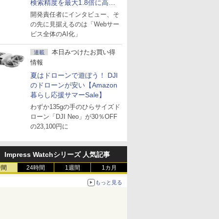
検索精度を最大1.8倍に高め
た「GMO AI RAG」は無償の
開発責任者にインタビュー、そ
OSS版で「1社1RAG」を目
の先に見据えるのは「Webサー
指す
ビス全体のAI化」
本日みつけたお買い得
連載
情報
夏はドローンで遊ぼう！ DJI
のドローンが安い【Amazon
暮らし応援サマーSale】
わずか135gの手のひらサイズド
ローン「DJI Neo」が30％OFF
の23,100円に
Impress Watchシリーズ 人気記事
時間
24時間
1週間
1カ月
もっと見る