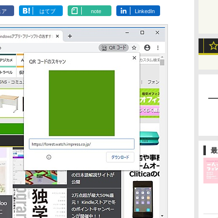
ェア
はてブ
note
LinkedIn
最