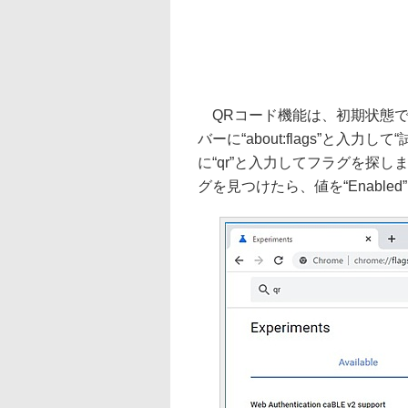
QRコード機能は、初期状態で
バーに“about:flags”と
に“qr”と入力してフラグを探します。“En
グを見つけたら、値を“Enabl