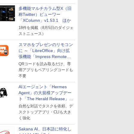
多機能マルチカラム型X（旧
称Twitter）ビューワー
「XColumn」v1.53.1 ほか
18件を掲載（8月5日のダイジェ
ストニュース）
スマホをプレゼンのリモコン
に ～「LibreOffice」向け拡
張機能「Impress Remote」
が公開
QRコードを読み取るだけ、専
用アプリもペアリングコードも
不要
AIエージェント「Hermes
Agent」の大規模アップデー
ト「The Herald Release」が
公開
自然な対話でタスクを依頼、デ
スクトップアプリ・CLIも大き
く強化
Sakana AI、日本語に特化し