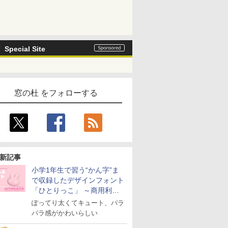
Special Site
窓の杜 をフォローする
新記事
小学1年生で習う“かん字”ま
で収録したデザインフォント
「ひとりっこ」 ～商用利用
OK
ぽってり太くてキュート、パラ
パラ感がかわいらしい