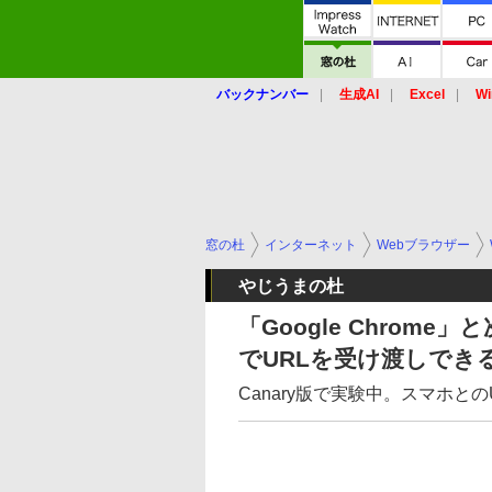
バックナンバー
生成AI
Excel
Wi
窓の杜
インターネット
Webブラウザー
やじうまの杜
「Google Chrome」
でURLを受け渡しでき
Canary版で実験中。スマホと