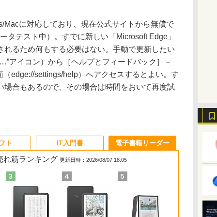
indows/Macに対応しており、現在公式サイトから無償で
ータテスト中）。すでに新しい「Microsoft Edge」
されるため何もする必要はない。手動で更新したい
“…”アイコン）から［ヘルプとフィードバック］－
画面（edge://settings/help）へアクセスするとよい。す
い場合もあるので、その場合は時間をおいて再度試
ソフト
IT入門書
電子書籍リーダー
の売れ筋ランキング
更新日時：2026/08/07 18:05