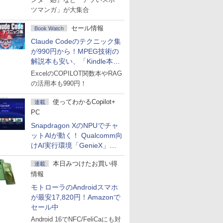
ツマンガ」が大集合
セール情報
Book Watch
Claude Codeのテクニック集
が990円から！MPEG技術の
解説本も安い、「Kindle本サ
マーセール」第2弾開始！
ExcelのCOPILOT関数本やRAG
の活用本も990円！
使ってわかるCopilot+
連載
PC
Snapdragon XのNPUでチャ
ットAIが動く！ Qualcomm向
けAI実行環境「GenieX」を
試してみた
本日みつけたお買い得
連載
情報
モトローラのAndroidスマホ
が最安17,820円！Amazonで
セール中
Android 16でNFC/FeliCaにも対