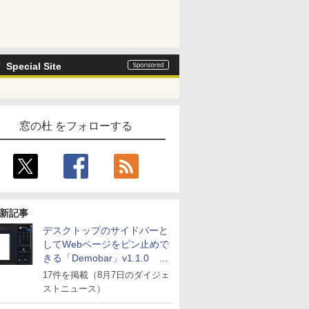
Special Site
窓の杜 をフォローする
新記事
デスクトップのサイドバーと
してWebページをピン止めで
きる「Demobar」v1.1.0 ほ
か
17件を掲載（8月7日のダイジェ
ストニュース）