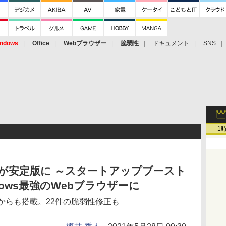
ndows
Office
Webブラウザー
脆弱性
ドキュメント
SNS
1
e 91」が安定版に ～スタートアップブースト
ows最強のWebブラウザーに
からも搭載。22件の脆弱性修正も