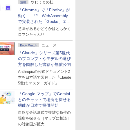
やじうまの杜
連載
「Chrome」で「Firefox」が
動く……!? WebAssembly
で実装された「Gecko」エン
ジン
意味があるかどうかはともかく
ロマンたっぷり
ニュース
Book Watch
「Claude」シリーズ第5世代
のプロンプトやモデルの選び
方を図解した書籍が無償公開
Anthropicの公式ドキュメント2
本を日本語で図解した『Claude
5世代 マスターガイド』
「Google マップ」でGemini
とのチャットで場所を探せる
機能が日本で提供開始
自然な会話形式で複雑な条件の
場所を探せる［マップに相談］
の対象国が拡大