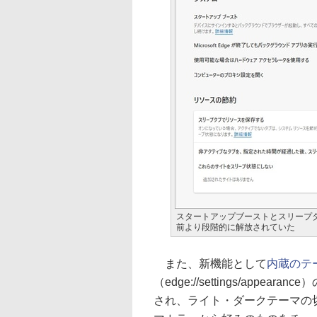
スタートアップブーストとスリープタブ
前より段階的に解放されていた
また、新機能として
内蔵のテ
（edge://settings/ap
され、ライト・ダークテーマの