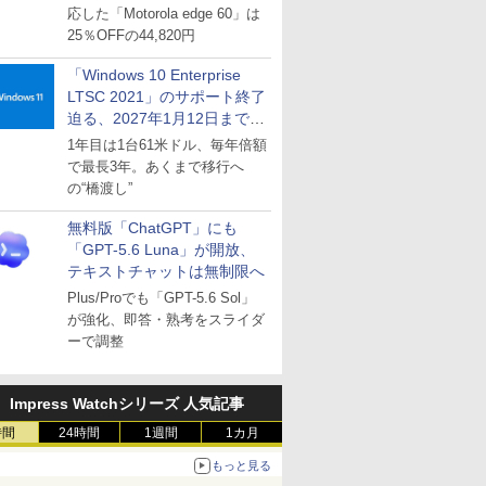
応した「Motorola edge 60」は
25％OFFの44,820円
「Windows 10 Enterprise
LTSC 2021」のサポート終了
迫る、2027年1月12日まで
～ESUは9月1日から販売
1年目は1台61米ドル、毎年倍額
で最長3年。あくまで移行へ
の“橋渡し”
無料版「ChatGPT」にも
「GPT-5.6 Luna」が開放、
テキストチャットは無制限へ
Plus/Proでも「GPT-5.6 Sol」
が強化、即答・熟考をスライダ
ーで調整
Impress Watchシリーズ 人気記事
時間
24時間
1週間
1カ月
もっと見る