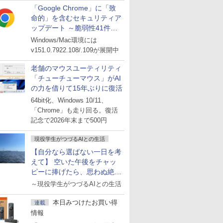
「Google Chrome」に「致
命的」を含むセキュリティア
ップデート ～脆弱性41件に
対処
Windows/Mac環境には
v151.0.7922.108/.109が展開中
老舗のマウスユーティリティ
「チューチューマウス」がAI
の力を借りて15年ぶりに復活
64bit化、Windows 10/11、
「Chrome」も走り回る。復活
記念で2026年末まで500円
現役学生がつづるAIとの生活
【自分なら選ばない一日を考
えて】 空いた午後をチャッ
ピーに捧げたら、思わぬ絶景
に出会った話
～現役学生がつづるAIとの生活
本日みつけたお買い得
連載
情報