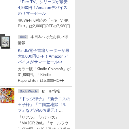
「Fire TV」シリーズが最安
4,980円！Amazonデバイス
のサマーセール
4K/Wi-Fi 6対応の「Fire TV 4K
Plus」は2,000円OFFの7,980円
本日みつけたお買い得
連載
情報
Kindle電子書籍リーダーが最
大8,000円OFF！Amazonデ
バイスがサマーセール中
カラー版「Kindle Colorsoft」が
31,980円。「Kindle
Paperwhite」は5,000円OFF
セール情報
Book Watch
『ドッジ弾子』『新テニスの
王子様』『二階堂地獄ゴル
フ』などが50％還元！
Amazonマンガ週末セール
『リアル』『ハナバス』
『MAJOR 2nd』『オールラウ
ンダー廻』など「アツいスポー