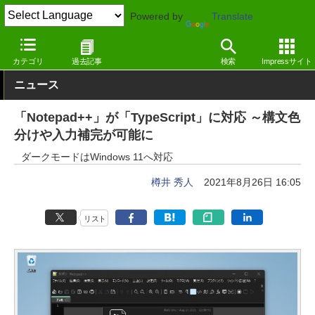
Powered by
Translate
窓の杜
オフィス・ドキュメント
テキストエディター
Windows
カテゴリ
過去記事
検索
Impressサイト
ニュース
「Notepad++」が「TypeScript」に対応 ～構文色
分けや入力補完が可能に
ダークモードはWindows 11へ対応
樽井 秀人
2021年8月26日 16:05
リスト