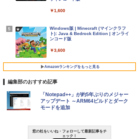
￥347,600
￥1,600
【Amazon.co.jp限定】 HP ノートパソコ
ン 15-fd 15.6インチ 16GBメモリ 512GB
Windows版 | Minecraft (マインクラフ
SSD インテル Core 5
ト): Java & Bedrock Edition | オンライ
ンコード版
￥129,800
￥3,600
FMV ノートパソコン WE1-K3 (MS 365 P
ersonal/Copilotキー搭載/Win 11/15.6型/
Amazonランキングをもっと見る
Core i5/16GB/SSD 512GB/ホワイト) FM
VWK3E15W_AZ
編集部のおすすめ記事
￥123,400
生成AIパスポート公式テキスト 第４版
Amazon Kindle Paperwhite (16GB) 7イ
「Notepad++」が約5年ぶりのメジャー
ンチディスプレイ、色調調節ライト、12
アップデート ～ARM64ビルドとダーク
週間持続バッテリー、広告なし、ブラッ
￥1,766
モードを追加
ク
￥27,980
AIイラスト表現辞典: 思い通りの絵を引き
窓の杜をいいね・フォローして最新記事をチ
ェック！
出す プロンプトの言葉 AI画像生成シリー
Amazon Kindle - 目に優しい、かさばら