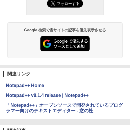
ズ (はぴーイラストLabo)
ない、大きな画面で読みやすい、6週間持
続バッテリー、6インチディスプレイ電子
書籍リーダー、ブラック、16GB、広告な
￥480
し
￥19,980
ClaudeCode いちばんやさしい 教科書:
Google 検索で当サイトの記事を優先表示させる
非エンジニア 初心者 素人 でも安心 使い
方 マニュアル AI副業にもコンテンツ作成
にもKindle出版にも！ 非エンジニアのた
Kindle Paperwhite シグニチャーエディ
めのAIコーディング入門シリーズ
ション (32GB) 7インチディスプレイ、明
るさ自動調整、色調調節ライト、12週間
持続バッテリー、広告なし、メタリック
￥99
ブラック
関連リンク
￥32,980
1冊ですべて身につくHTML & CSSとWe
bデザイン入門講座［第2版］
Notepad++ Home
Amazon Kindle Colorsoft | 16GBストレ
￥2,326
Notepad++ v8.1.4 release | Notepad++
ージ、防水、7インチカラーディスプレ
イ、色調調節ライト、最大8週間持続バッ
「Notepad++」オープンソースで開発されているプログ
テリー、広告無し、ブラック (2025年発
ラマー向けのテキストエディター - 窓の杜
売)
FM TOWNS ハイパー・カタログ: 本体ハ
ードウェア・市販ソフトウェアのパーフ
￥39,980
ェクトリストと最新エミュレータ紹介