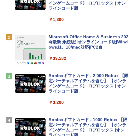
e Intelligence、Liquid Retinaディスプ
インゲームコード】 ロブロックス | オン
レイ、8GBメモリ、512GB SSD、1080p
ラインコード版
FaceTime HDカメラ、Touch ID - インデ
ィゴ + 3年延長 AppleCare+ for 13インチ
￥1,300
MacBook Neo(A18 Pro)|ダウンロード版
￥162,598
Microsoft Office Home & Business 202
4(最新 永続版)|オンラインコード版|Wind
ows11、10/mac対応|PC2台
tomtoc 360°保護 15.6 16インチ パソコ
ンケース Dell NEC Lavie ASUS HP dyna
￥39,582
book Lenovo対応
￥2,952
Robloxギフトカード - 2,000 Robux 【限
定バーチャルアイテムを含む】 【オンラ
インゲームコード】 ロブロックス | オン
Apple 2026 MacBook Air M5チップ搭載
ラインコード版
13インチノートブック：AIとApple Intell
igence、13.6インチLiquid Retinaディ
￥3,200
スプレイ、24GBユニファイドメモリ、1
TB SSD、12MPセンターフレームカメ
ラ、Touch ID - ミッドナイト + 3年延長
Robloxギフトカード - 1000 Robux 【限
AppleCare+ for 13インチMacBook Air
定バーチャルアイテムを含む】 【オンラ
(M5)|ダウンロード版
インゲームコード】 ロブロックス |オン
ラインコード版