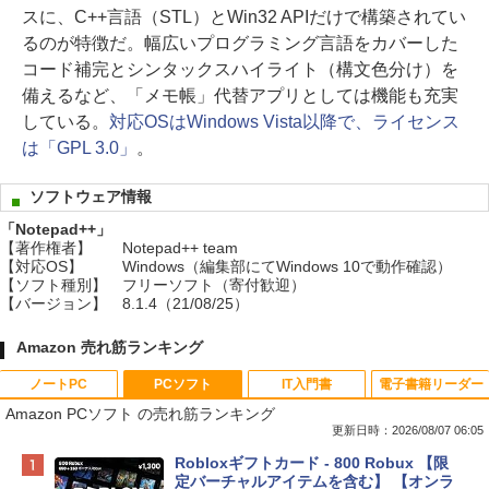
スに、C++言語（STL）とWin32 APIだけで構築されてい
るのが特徴だ。幅広いプログラミング言語をカバーした
コード補完とシンタックスハイライト（構文色分け）を
備えるなど、「メモ帳」代替アプリとしては機能も充実
している。
対応OSはWindows Vista以降で、ライセンス
は「GPL 3.0」
。
ソフトウェア情報
「Notepad++」
【著作権者】
Notepad++ team
【対応OS】
Windows（編集部にてWindows 10で動作確認）
【ソフト種別】
フリーソフト（寄付歓迎）
【バージョン】
8.1.4（21/08/25）
Amazon 売れ筋ランキング
ノートPC
PCソフト
IT入門書
電子書籍リーダー
Amazon PCソフト の売れ筋ランキング
更新日時：2026/08/07 06:05
Apple 2026 MacBook Neo A18 Proチッ
Robloxギフトカード - 800 Robux 【限
プ搭載13インチノートブック：AIとAppl
定バーチャルアイテムを含む】 【オンラ