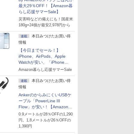
最大29％OFF！【Amazon暮
らし応援サマーSale】
災害時などの備えにも！国産米
180g×24個が最安2,978円から
本日みつけたお買い得
連載
情報
【今日までセール！】
iPhone、AirPods、Apple
Watchが安い、「iPhone
Air」256GB版が139,800円な
Amazon暮らし応援サマーSale
ど
本日みつけたお買い得
連載
情報
AnkerのからみにくいUSBケ
ーブル「PowerLine III
Flow」が安い！【Amazon暮
らし応援サマーSale】
0.9メートルが28％OFFの1,290
円。1,8メートルが26％OFFの
1,390円