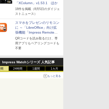
「XColumn」v1.53.1 ほか
18件を掲載（8月5日のダイジェ
ストニュース）
スマホをプレゼンのリモコン
に ～「LibreOffice」向け拡
張機能「Impress Remote」
が公開
QRコードを読み取るだけ、専
用アプリもペアリングコードも
不要
Impress Watchシリーズ 人気記事
時間
24時間
1週間
1カ月
もっと見る