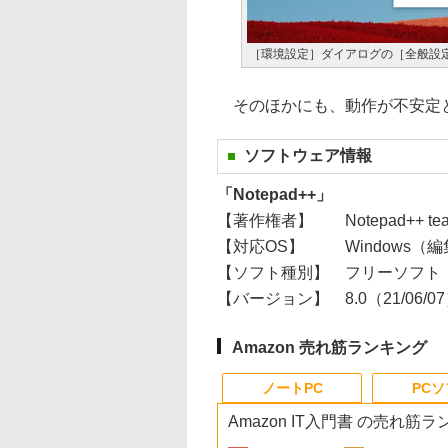
［環境設定］ダイアログの［全般設
そのほかにも、動作が不安定と
ソフトウェア情報
「Notepad++」
【著作権者】
Notepad++ te
【対応OS】
Windows（
【ソフト種別】
フリーソフト
【バージョン】
8.0（21/06/0
Amazon 売れ筋ランキング
ノートPC
PC
Amazon IT入門書 の売れ筋