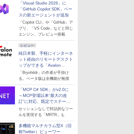
「Visual Studio 2026」に
「GitHub Copilot SDK」ベー
スの新エージェントが追加
「Copilot CLI」や「GitHub」ア
プリ、「VS Code」などと同じ
エンジン、プレビュー搭載
レビュー
純日本製、手軽にインターネ
ット経由のリモートデスクト
ップができる「Avalon
remote」
「Brynhildr」の作者が手掛け
る。ベータ版は全機能が無償
「MCP C# SDK」がv2.0に
～MCP登場以来“最大の改
訂”に対応、既定でステート
レスへ
セッションなしで対話的なツー
ルを実現する「MRTR」も
多機能マルチカラム型X（旧
称Twitter）ビューワー