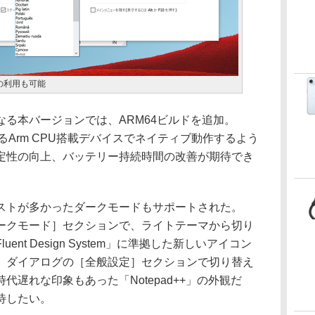
の利用も可能
る本バージョンでは、ARM64ビルドを追加。
めとするArm CPU搭載デバイスでネイティブ動作するよう
定性の向上、バッテリー持続時間の改善が期待でき
トが多かったダークモードもサポートされた。
ークモード］セクションで、ライトテーマから切り
nt Design System」に準拠した新しいアイコン
］ダイアログの［全般設定］セクションで切り替え
遅れな印象もあった「Notepad++」の外観だ
待したい。