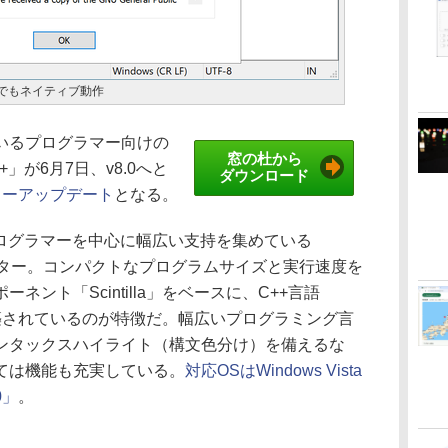
イスでもネイティブ動作
いるプログラマー向けの
窓の杜から
+」が6月7日、v8.0へと
ダウンロード
ャーアップデート
となる。
のプログラマーを中心に幅広い支持を集めている
ディター。コンパクトなプログラムサイズと実行速度を
ント「Scintilla」をベースに、C++言語
けで構築されているのが特徴だ。幅広いプログラミング言
ンタックスハイライト（構文色分け）を備えるな
ては機能も充実している。
対応OSはWindows Vista
0」
。