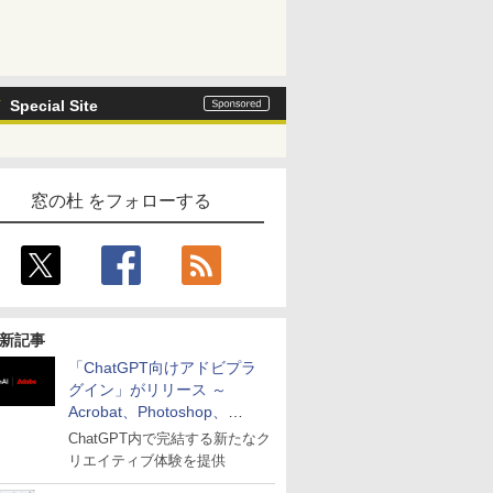
Special Site
窓の杜 をフォローする
新記事
「ChatGPT向けアドビプラ
グイン」がリリース ～
Acrobat、Photoshop、
Premiereなどの機能を1つの
ChatGPT内で完結する新たなク
プラグインに統合
リエイティブ体験を提供