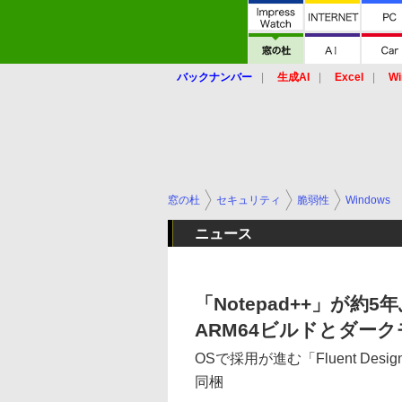
バックナンバー
生成AI
Excel
Wi
窓の杜
セキュリティ
脆弱性
Windows
ニュース
「Notepad++」が
ARM64ビルドとダー
OSで採用が進む「Fluent De
同梱