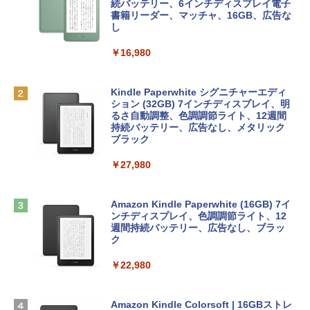
e Intelligenceのために設計、Liquid Ret
インゲームコード】 ロブロックス | オン
続バッテリー、6インチディスプレイ電子
￥1,766
inaディスプレイ、8GBユニファイドメモ
ラインコード版
書籍リーダー、マッチャ、16GB、広告な
リ、512GB SSDストレージ、1080p Fac
し
eTime HDカメラ、Touch ID - インディ
￥1,300
ゴ
￥16,980
1冊ですべて身につくHTML & CSSとWe
￥137,800
bデザイン入門講座［第2版］
Robloxギフトカード - 1000 Robux 【限
定バーチャルアイテムを含む】 【オンラ
Kindle Paperwhite シグニチャーエディ
インゲームコード】 ロブロックス |オン
ション (32GB) 7インチディスプレイ、明
￥1,292
tomtoc 360°保護 15.6 16インチ パソコ
ラインコード版
るさ自動調整、色調調節ライト、12週間
ンケース Dell NEC Lavie ASUS HP dyna
持続バッテリー、広告なし、メタリック
book Lenovo対応
ブラック
￥1,600
ClaudeCode いちばんやさしい 教科書:
￥2,952
￥27,980
非エンジニア 初心者 素人 でも安心 使い
方 マニュアル AI副業にもコンテンツ作成
Robloxギフトカード - 2,000 Robux 【限
にもKindle出版にも！ 非エンジニアのた
定バーチャルアイテムを含む】 【オンラ
めのAIコーディング入門シリーズ
Apple 2026 MacBook Air M5チップ搭載
インゲームコード】 ロブロックス | オン
Amazon Kindle Paperwhite (16GB) 7イ
13インチノートブック：AIとApple Intell
ラインコード版
ンチディスプレイ、色調調節ライト、12
￥99
igence、13.6インチLiquid Retinaディ
週間持続バッテリー、広告なし、ブラッ
スプレイ、16GBユニファイドメモリ、1
ク
￥3,200
TB SSDストレージ、12MPセンターフレ
ームカメラ、日本語キーボード、Touch I
￥22,980
AIイラスト表現辞典: 思い通りの絵を引き
D - ミッドナイト
出す プロンプトの言葉 AI画像生成シリー
Microsoft Office Home & Business 202
ズ (はぴーイラストLabo)
4(最新 永続版)|オンラインコード版|Wind
￥278,800
ows11、10/mac対応|PC2台
Amazon Kindle Colorsoft | 16GBストレ