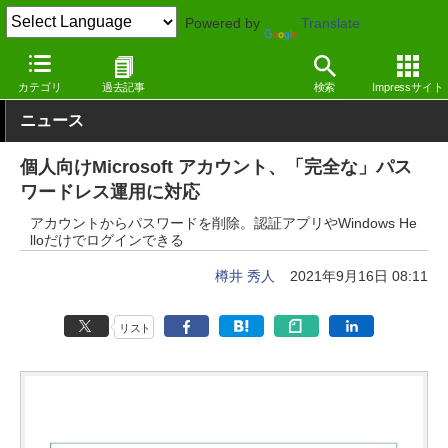
Powered by
Translate
窓の杜
セキュリティ
セキュリティ
Windows
カテゴリ
過去記事
検索
Impressサイト
ニュース
個人向けMicrosoft アカウント、「完全な」パス
ワードレス運用に対応
アカウントからパスワードを削除。認証アプリやWindows He
lloだけでログインできる
樽井 秀人
2021年9月16日 08:11
リスト