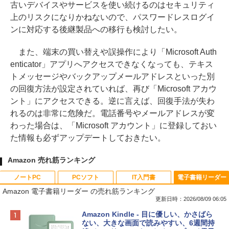
古いデバイスやサービスを使い続けるのはセキュリティ
上のリスクになりかねないので、パスワードレスログイ
ンに対応する後継製品への移行も検討したい。
また、端末の買い替えや誤操作により「Microsoft Auth
enticator」アプリへアクセスできなくなっても、テキス
トメッセージやバックアップメールアドレスといった別
の回復方法が設定されていれば、再び「Microsoft アカウ
ント」にアクセスできる。逆に言えば、回復手法が失わ
れるのは非常に危険だ。電話番号やメールアドレスが変
わった場合は、「Microsoft アカウント」に登録しておい
た情報も必ずアップデートしておきたい。
Amazon 売れ筋ランキング
ノートPC
PCソフト
IT入門書
電子書籍リーダー
Amazon 電子書籍リーダー の売れ筋ランキング
更新日時：2026/08/09 06:05
Apple 2026 MacBook Neo A18 Proチッ
Robloxギフトカード - 800 Robux 【限
生成AIパスポート公式テキスト 第４版
Amazon Kindle - 目に優しい、かさばら
プ搭載13インチノートブック：AIとAppl
定バーチャルアイテムを含む】 【オンラ
ない、大きな画面で読みやすい、6週間持