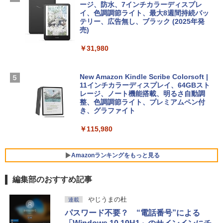
￥480
ージ、防水、7インチカラーディスプレ
イ、色調調節ライト、最大8週間持続バッ
￥39,582
【Amazon.co.jp限定】 HP ノートパソコ
テリー、広告無し、ブラック (2025年発
ン 15-fd 15.6インチ 16GBメモリ 512GB
売)
FM TOWNS ハイパー・カタログ: 本体ハ
SSD インテル Core 5
ードウェア・市販ソフトウェアのパーフ
Windows版 | Minecraft (マインクラフ
￥31,980
ェクトリストと最新エミュレータ紹介
ト): Java & Bedrock Edition | オンライ
￥129,800
ンコード版
￥1,600
New Amazon Kindle Scribe Colorsoft |
￥3,600
FMV ノートパソコン WE1-K3 (MS 365 P
11インチカラーディスプレイ、64GBスト
ersonal/Copilotキー搭載/Win 11/15.6型/
レージ、ノート機能搭載、明るさ自動調
Core i5/16GB/SSD 512GB/ホワイト) FM
整、色調調節ライト、プレミアムペン付
VWK3E15W_AZ
き、グラファイト
￥139,880
￥115,980
Amazonランキングをもっと見る
編集部のおすすめ記事
やじうまの杜
連載
パスワード不要？ “電話番号”による