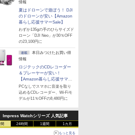
情報
夏はドローンで遊ぼう！ DJI
のドローンが安い【Amazon
暮らし応援サマーSale】
わずか135gの手のひらサイズド
ローン「DJI Neo」が30％OFF
の23,100円に
本日みつけたお買い得
連載
情報
ロジテックのCDレコーダー
＆プレーヤーが安い！
【Amazon暮らし応援サマー
Sale】
PCなしでスマホに音楽を取り
込めるCDレコーダー、Wi-Fiモ
デルが11％OFFの8,480円に
Impress Watchシリーズ 人気記事
時間
24時間
1週間
1カ月
もっと見る