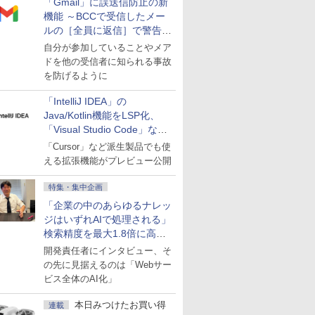
「Gmail」に誤送信防止の新
機能 ～BCCで受信したメー
ルの［全員に返信］で警告を
表示
自分が参加していることやメア
ドを他の受信者に知られる事故
を防げるように
「IntelliJ IDEA」の
Java/Kotlin機能をLSP化、
「Visual Studio Code」など
にも開放
「Cursor」など派生製品でも使
える拡張機能がプレビュー公開
特集・集中企画
「企業の中のあらゆるナレッ
ジはいずれAIで処理される」
検索精度を最大1.8倍に高め
た「GMO AI RAG」は無償の
開発責任者にインタビュー、そ
OSS版で「1社1RAG」を目
の先に見据えるのは「Webサー
指す
ビス全体のAI化」
本日みつけたお買い得
連載