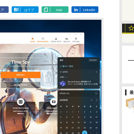
ェア
はてブ
note
LinkedIn
最