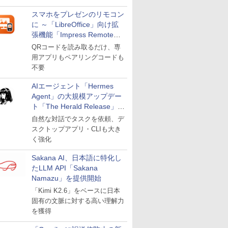
スマホをプレゼンのリモコン
に ～「LibreOffice」向け拡
張機能「Impress Remote」
が公開
QRコードを読み取るだけ、専
用アプリもペアリングコードも
不要
AIエージェント「Hermes
Agent」の大規模アップデー
ト「The Herald Release」が
公開
自然な対話でタスクを依頼、デ
スクトップアプリ・CLIも大き
く強化
Sakana AI、日本語に特化し
たLLM API「Sakana
Namazu」を提供開始
「Kimi K2.6」をベースに日本
固有の文脈に対する高い理解力
を獲得