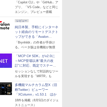
「Copilot CLI」や「GitHub」ア
プリ、「VS Code」などと同じ
エンジン、プレビュー搭載
レビュー
純日本製、手軽にインターネ
ット経由のリモートデスクト
ップができる「Avalon
remote」
「Brynhildr」の作者が手掛け
る。ベータ版は全機能が無償
「MCP C# SDK」がv2.0に
～MCP登場以来“最大の改
訂”に対応、既定でステート
レスへ
セッションなしで対話的なツー
ルを実現する「MRTR」も
多機能マルチカラム型X（旧
称Twitter）ビューワー
「XColumn」v1.53.1 ほか
18件を掲載（8月5日のダイジェ
ストニュース）