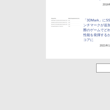
201
「3DMark」にS
ンチマークが追加
際のゲームでど
性能を発揮する
コアに
2021年