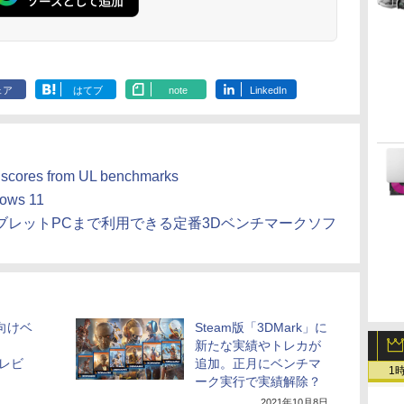
のAIコーディング入
ブラック
年発売)
イト
門シリーズ
ェア
はてブ
note
LinkedIn
scores from UL benchmarks
dows 11
タブレットPCまで利用できる定番3Dベンチマークソフ
向けベ
Steam版「3DMark」に
新たな実績やトレカが
プレビ
追加。正月にベンチマ
1
ーク実行で実績解除？
2021年10月8日