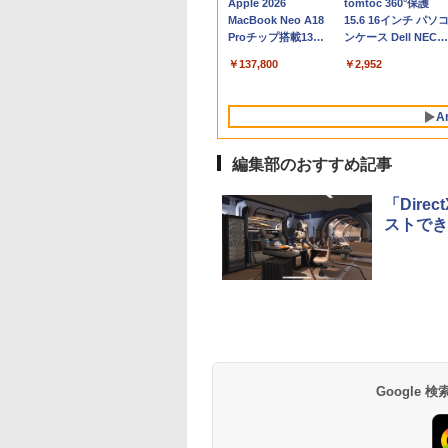
Apple 2026
tomtoc 360°保護
MacBook Neo A18
15.6 16インチ パソ
Proチップ搭載13イ
ンケース Dell NEC
ンチノートブック：
Lavie ASUS HP
￥137,800
￥2,952
AIとApple
dynabook Lenovo
Intelligenceのために
対応
設計、Liquid Retina
A
ディスプレイ、8GB
ユニファイドメモ
リ、512GB SSDスト
編集部のおすすめ記事
レージ、1080p
FaceTime HDカメ
「Dire
ラ、Touch ID - イン
ストでき
ディゴ
Xbox プリペイドカ
生成AIパスポート公
Amazon Kindle
Robloxギフトカード
AIイラスト表現辞典:
Amazon Kindle - 目
ード 10,000円 デジタ
式テキスト 第４版
Paperwhite (16GB)
- 800 Robux 【限定
思い通りの絵を引き
に優しい、かさばら
ルコード 【旧 Xbox
7インチディスプレ
バーチャルアイテム
出す プロンプトの言
ない、大きな画面で
￥1,766
ギフトカード】 [オン
イ、色調調節ライ
を含む】 【オンライ
葉 AI画像生成シリー
読みやすい、6週間
￥10,000
￥27,980
￥1,300
￥99
￥19,980
Google
ラインコード]
ト、12週間持続バッ
ンゲームコード】 ロ
ズ (はぴーイラスト
続バッテリー、6イ
テリー、広告なし、
ブロックス | オンラ
Labo)
チディスプレイ電子
ブラック
インコード版
書籍リーダー、ブラ
ック、16GB、広告