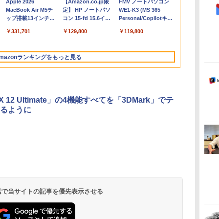
Apple 2026
【Amazon.co.jp限
FMV ノートパソコン
コ
MacBook Air M5チ
定】 HP ノートパソ
WE1-K3 (MS 365
ップ搭載13インチノ
コン 15-fd 15.6イン
Personal/Copilotキー
ートブック：AIと
チ 16GBメモリ
搭載/Win 11/15.6
￥331,701
￥129,800
￥119,800
Apple Intelligence、
512GB SSD インテ
型/Core i5/16GB/SSD
13.6インチLiquid
ル Core 5
512GB/ホワイト)
Retinaディスプレ
FMVWK3E15W_AZ
mazonランキングをもっと見る
イ、24GBユニファイ
ドメモリ、1TB
SSD、12MPセンター
フレームカメラ、
Touch ID - スカイブ
ctX 12 Ultimate」の4機能すべてを「3DMark」でテ
ルー + 3年延長
るように
AppleCare+ for 13イ
ンチMacBook
Air(M5)|ダウンロー
ド版
Microsoft Office
ClaudeCode いちば
Kindle Paperwhite
Robloxギフトカード
FM TOWNS ハイパ
Amazon Kindle
Robloxギフトカード -
1冊ですべて身につく
New Amazon Kindle
Home & Business
んやさしい 教科書:
シグニチャーエディ
- 2,000 Robux 【限
ー・カタログ: 本体
Colorsoft | 16GBス
1000 Robux 【限定バ
HTML & CSSとWebデ
Scribe Colorsoft | 11
2024(最新 永続版)|オ
非エンジニア 初心者
ション (32GB) 7イン
定バーチャルアイテ
ハードウェア・市販
トレージ、防水、7イ
ーチャルアイテムを含
ザイン入門講座［第2
インチカラーディスプ
持
ンラインコード
素人 でも安心 使い方
チディスプレイ、明
ムを含む】 【オンラ
ソフトウェアのパー
ンチカラーディスプ
む】 【オンラインゲー
版］
レイ、64GBストレー
￥39,582
￥99
￥32,980
￥3,200
￥1,600
￥39,980
￥1,600
￥2,326
￥115,980
 検索で当サイトの記事を優先表示させる
ン
版|Windows11、
マニュアル AI副業に
るさ自動調整、色調
インゲームコード】
フェクトリストと最
レイ、色調調節ライ
ムコード】 ロブロック
ジ、ノート機能搭載、
10/mac対応|PC2台
もコンテンツ作成に
調節ライト、12週間
ロブロックス | オン
新エミュレータ紹介
ト、最大8週間持続バ
ス |オンラインコード
明るさ自動調整、色調
もKindle出版にも！
持続バッテリー、広
ラインコード版
ッテリー、広告無
版
調節ライト、プレミア
な
非エンジニアのため
告なし、メタリック
し、ブラック (2025
ムペン付き、グラファ