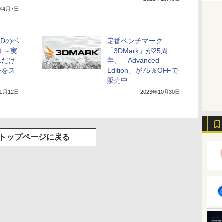
6年4月7日
SDのベ
定番ベンチマーク
 ～実
「3DMark」が25周
れだけ
年、「Advanced
かをス
Edition」が75％OFFで
販売中
11月12日
2023年10月30日
トップページに戻る