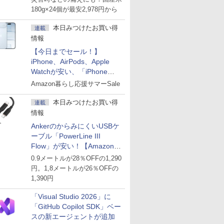
180g×24個が最安2,978円から
本日みつけたお買い得
連載
情報
【今日までセール！】
iPhone、AirPods、Apple
Watchが安い、「iPhone
Air」256GB版が139,800円な
Amazon暮らし応援サマーSale
ど
本日みつけたお買い得
連載
情報
AnkerのからみにくいUSBケ
ーブル「PowerLine III
Flow」が安い！【Amazon暮
らし応援サマーSale】
0.9メートルが28％OFFの1,290
円。1,8メートルが26％OFFの
1,390円
「Visual Studio 2026」に
「GitHub Copilot SDK」ベー
スの新エージェントが追加