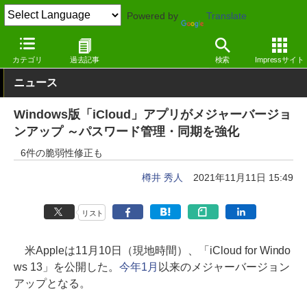
Powered by
Translate
窓の杜
セキュリティ
脆弱性
Windows
カテゴリ
過去記事
検索
Impressサイト
ニュース
Windows版「iCloud」アプリがメジャーバージョ
ンアップ ～パスワード管理・同期を強化
6件の脆弱性修正も
樽井 秀人
2021年11月11日 15:49
リスト
米Appleは11月10日（現地時間）、「iCloud for Windo
ws 13」を公開した。
今年1月
以来のメジャーバージョン
アップとなる。