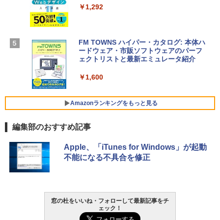
￥261,414
ラインコード版
￥1,292
￥3,200
【Amazon.co.jp限定】 HP ノートパソコ
ン 15-fd 15.6インチ 16GBメモリ 512GB
FM TOWNS ハイパー・カタログ: 本体ハ
SSD インテル Core 5
ードウェア・市販ソフトウェアのパーフ
Windows版 | Minecraft (マインクラフ
ェクトリストと最新エミュレータ紹介
ト): Java & Bedrock Edition | オンライ
￥129,800
ンコード版
￥1,600
￥3,600
FMV ノートパソコン WE1-K3 (MS 365 P
ersonal/Copilotキー搭載/Win 11/15.6型/
Amazonランキングをもっと見る
Core i5/16GB/SSD 512GB/ホワイト) FM
VWK3E15W_AZ
編集部のおすすめ記事
￥139,880
Amazon Kindle Paperwhite (16GB) 7イ
Apple、「iTunes for Windows」が起動
ンチディスプレイ、色調調節ライト、12
不能になる不具合を修正
週間持続バッテリー、広告なし、ブラッ
ク
￥22,980
窓の杜をいいね・フォローして最新記事をチ
ェック！
Amazon Kindle - 目に優しい、かさばら