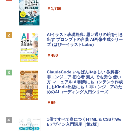
プ搭載13インチノートブック：AIとAppl
定バーチャルアイテムを含む】 【オンラ
e Intelligence、Liquid Retinaディスプ
インゲームコード】 ロブロックス | オン
￥1,766
レイ、8GBメモリ、512GB SSD、1080p
ラインコード版
FaceTime HDカメラ、Touch ID - インデ
ィゴ + 3年延長 AppleCare+ for 13インチ
￥1,300
MacBook Neo(A18 Pro)|ダウンロード版
AIイラスト表現辞典: 思い通りの絵を引き
￥162,598
出す プロンプトの言葉 AI画像生成シリー
Robloxギフトカード - 1000 Robux 【限
ズ (はぴーイラストLabo)
定バーチャルアイテムを含む】 【オンラ
インゲームコード】 ロブロックス |オン
tomtoc 360°保護 15.6 16インチ パソコ
ラインコード版
￥480
ンケース Dell NEC Lavie ASUS HP dyna
book Lenovo対応
￥1,600
ClaudeCode いちばんやさしい 教科書:
￥2,952
非エンジニア 初心者 素人 でも安心 使い
方 マニュアル AI副業にもコンテンツ作成
Microsoft Office Home & Business 202
にもKindle出版にも！ 非エンジニアのた
4(最新 永続版)|オンラインコード版|Wind
めのAIコーディング入門シリーズ
Apple 2026 MacBook Air M5チップ搭載
ows11、10/mac対応|PC2台
13インチノートブック：AIとApple Intell
igence、13.6インチLiquid Retinaディ
￥99
￥39,582
スプレイ、16GBユニファイドメモリ、1
TB SSDストレージ、12MPセンターフレ
ームカメラ、日本語キーボード、Touch I
1冊ですべて身につくHTML & CSSとWe
Robloxギフトカード - 2,000 Robux 【限
D - シルバー
bデザイン入門講座［第2版］
定バーチャルアイテムを含む】 【オンラ
インゲームコード】 ロブロックス | オン