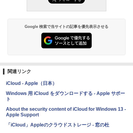
ない、大きな画面で読みやすい、6週間持
続バッテリー、6インチディスプレイ電子
書籍リーダー、ブラック、16GB、広告な
し
Google 検索で当サイトの記事を優先表示させる
￥16,980
Kindle Paperwhite シグニチャーエディ
ション (32GB) 7インチディスプレイ、明
るさ自動調整、色調調節ライト、12週間
持続バッテリー、広告なし、メタリック
ブラック
関連リンク
￥27,980
iCloud - Apple（日本）
Amazon Kindle Colorsoft | 16GBストレ
Windows 用 iCloud をダウンロードする - Apple サポー
ージ、防水、7インチカラーディスプレ
ト
イ、色調調節ライト、最大8週間持続バッ
テリー、広告無し、ブラック (2025年発
About the security content of iCloud for Windows 13 -
売)
Apple Support
￥31,980
「iCloud」Appleのクラウドストレージ - 窓の杜