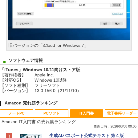
旧バージョンの「iCloud for Windows 7」
ソフトウェア情報
「iTunes」Windows 10/11向けストア版
【著作権者】
Apple Inc.
【対応OS】
Windows 10以降
【ソフト種別】
フリーソフト
【バージョン】
13.0.156.0（21/11/10）
Amazon 売れ筋ランキング
ノートPC
PCソフト
IT入門書
電子書籍リーダー
Amazon IT入門書 の売れ筋ランキング
更新日時：2026/08/08 00:05
Apple 2026 MacBook Neo A18 Proチッ
Robloxギフトカード - 800 Robux 【限
生成AIパスポート公式テキスト 第４版