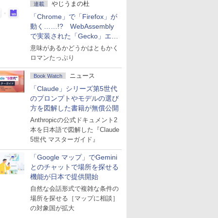
やじうまの杜
連載
「Chrome」で「Firefox」が
動く……!? WebAssembly
で実装された「Gecko」エン
ジン
意味があるかどうかはともかく
ロマンたっぷり
ニュース
Book Watch
「Claude」シリーズ第5世代
のプロンプトやモデルの選び
方を図解した書籍が無償公開
Anthropicの公式ドキュメント2
本を日本語で図解した『Claude
5世代 マスターガイド』
「Google マップ」でGemini
とのチャットで場所を探せる
機能が日本で提供開始
自然な会話形式で複雑な条件の
場所を探せる［マップに相談］
の対象国が拡大