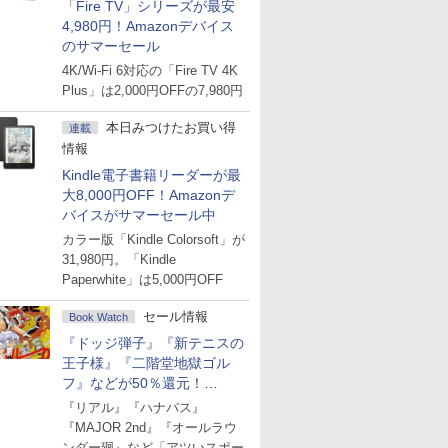
「Fire TV」シリーズが最安
4,980円！Amazonデバイス
のサマーセール
4K/Wi-Fi 6対応の「Fire TV 4K
Plus」は2,000円OFFの7,980円
本日みつけたお買い得
連載
情報
Kindle電子書籍リーダーが最
大8,000円OFF！Amazonデ
バイスがサマーセール中
カラー版「Kindle Colorsoft」が
31,980円。「Kindle
Paperwhite」は5,000円OFF
セール情報
Book Watch
『ドッジ弾子』『新テニスの
王子様』『二階堂地獄ゴル
フ』などが50％還元！
Amazonマンガ週末セール
『リアル』『ハナバス』
『MAJOR 2nd』『オールラウ
ンダー廻』など「アツいスポー