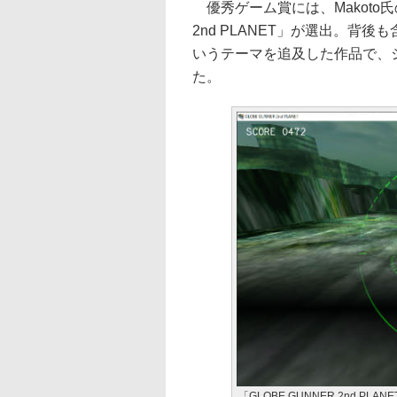
優秀ゲーム賞には、Makoto氏の
2nd PLANET」が選出。背
いうテーマを追及した作品で、
た。
「GLOBE GUNNER 2nd PLAN