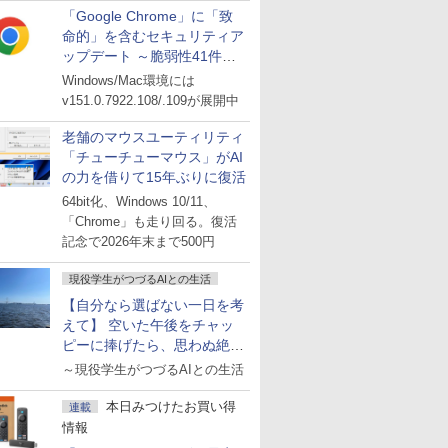
「Google Chrome」に「致
命的」を含むセキュリティア
ップデート ～脆弱性41件に
対処
Windows/Mac環境には
v151.0.7922.108/.109が展開中
老舗のマウスユーティリティ
「チューチューマウス」がAI
の力を借りて15年ぶりに復活
64bit化、Windows 10/11、
「Chrome」も走り回る。復活
記念で2026年末まで500円
現役学生がつづるAIとの生活
【自分なら選ばない一日を考
えて】 空いた午後をチャッ
ピーに捧げたら、思わぬ絶景
に出会った話
～現役学生がつづるAIとの生活
本日みつけたお買い得
連載
情報