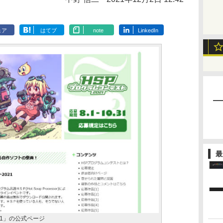
ェア
はてブ
note
LinkedIn
最
21」の公式ページ