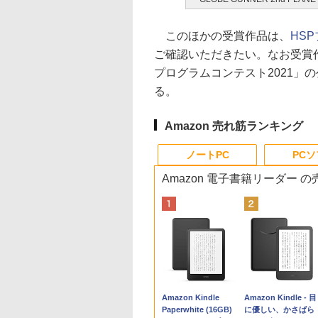
このほかの受賞作品は、
HS
ご確認いただきたい。なお受賞
プログラムコンテスト2021」
る。
Amazon 売れ筋ランキング
ノートPC
PC
Amazon 電子書籍リーダー 
Apple 2026
Robloxギフトカード
生成AIパスポート公
Amazon Kindle
tomtoc 360°保護
Robloxギフトカード
AIイラスト表現辞典:
Amazon Kindle - 目
MacBook Neo A18
- 800 Robux 【限定
式テキスト 第４版
Paperwhite (16GB)
15.6 16インチ パソ
- 1000 Robux 【限
思い通りの絵を引き
に優しい、かさばら