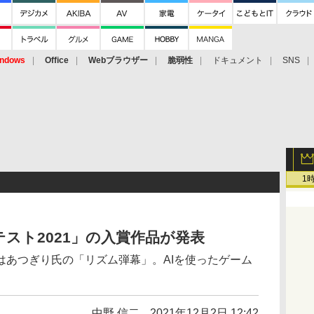
ndows
Office
Webブラウザー
脆弱性
ドキュメント
SNS
1
テスト2021」の入賞作品が発表
はあつぎり氏の「リズム弾幕」。AIを使ったゲーム
中野 信二
2021年12月2日 12:42