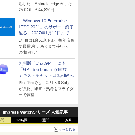
応した「Motorola edge 60」は
25％OFFの44,820円
「Windows 10 Enterprise
LTSC 2021」のサポート終了
迫る、2027年1月12日まで
～ESUは9月1日から販売
1年目は1台61米ドル、毎年倍額
で最長3年。あくまで移行へ
の“橋渡し”
無料版「ChatGPT」にも
「GPT-5.6 Luna」が開放、
テキストチャットは無制限へ
Plus/Proでも「GPT-5.6 Sol」
が強化、即答・熟考をスライダ
ーで調整
Impress Watchシリーズ 人気記事
時間
24時間
1週間
1カ月
もっと見る