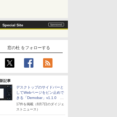
Special Site
窓の杜 をフォローする
新記事
デスクトップのサイドバーと
してWebページをピン止めで
きる「Demobar」v1.1.0 ほ
か
17件を掲載（8月7日のダイジェ
ストニュース）