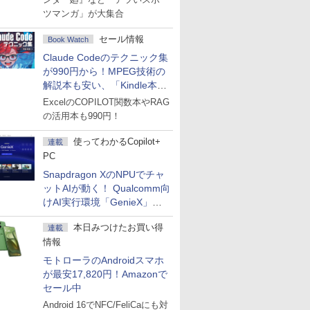
ツマンガ」が大集合
セール情報
Book Watch
Claude Codeのテクニック集
が990円から！MPEG技術の
解説本も安い、「Kindle本サ
マーセール」第2弾開始！
ExcelのCOPILOT関数本やRAG
の活用本も990円！
使ってわかるCopilot+
連載
PC
Snapdragon XのNPUでチャ
ットAIが動く！ Qualcomm向
けAI実行環境「GenieX」を
試してみた
本日みつけたお買い得
連載
情報
モトローラのAndroidスマホ
が最安17,820円！Amazonで
セール中
Android 16でNFC/FeliCaにも対