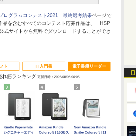
Pプログラムコンテスト2021 最終選考結果
ページで
作品を含むすべてのコンテスト応募作品は、「HSP
の公式サイトから無料でダウンロードすることができ
ソフト
IT入門書
電子書籍リーダー
の売れ筋ランキング
更新日時：2026/08/08 06:05
Apple 2026
Microsoft Office
ClaudeCode いちば
Kindle Paperwhite
【Amazon.co.jp限
Robloxギフトカード
1冊ですべて身につく
Amazon Kindle
FMV ノートパソコン
Windows版 |
FM TOWNS ハイパ
New Amazon Kindle
コ
定
MacBook Air M5チ
Home & Business
んやさしい 教科書:
シグニチャーエディ
定】 HP ノートパソ
- 2,000 Robux 【限
HTML & CSSとWeb
Colorsoft | 16GBス
WE1-K3 (MS 365
Minecraft (マインクラ
ー・カタログ: 本体ハ
Scribe Colorsoft | 11