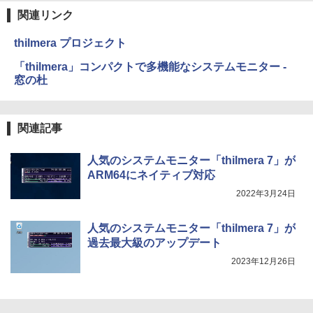
関連リンク
￥22,980
AIイラスト表現辞典: 思い通りの絵を引き
出す プロンプトの言葉 AI画像生成シリー
Microsoft Office Home & Business 202
thilmera プロジェクト
ズ (はぴーイラストLabo)
4(最新 永続版)|オンラインコード版|Wind
ows11、10/mac対応|PC2台
Amazon Kindle Colorsoft | 16GBストレ
「thilmera」コンパクトで多機能なシステムモニター -
￥480
ージ、防水、7インチカラーディスプレ
窓の杜
イ、色調調節ライト、最大8週間持続バッ
￥39,582
テリー、広告無し、ブラック (2025年発
売)
FM TOWNS ハイパー・カタログ: 本体ハ
ードウェア・市販ソフトウェアのパーフ
Robloxギフトカード - 10,000 Robux
関連記事
￥31,980
ェクトリストと最新エミュレータ紹介
【限定バーチャルアイテムを含む】 【オ
ンラインゲームコード】 ロブロックス |
￥1,600
人気のシステムモニター「thilmera 7」が
オンラインコード版
New Amazon Kindle Scribe Colorsoft |
ARM64にネイティブ対応
11インチカラーディスプレイ、64GBスト
￥14,500
2022年3月24日
レージ、ノート機能搭載、明るさ自動調
整、色調調節ライト、プレミアムペン付
き、グラファイト
人気のシステムモニター「thilmera 7」が
過去最大級のアップデート
￥115,980
2023年12月26日