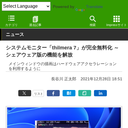
Powered by
Translate
窓の杜
システム・ファイル
ハードウェア
Windows
カテゴリ
過去記事
検索
Impressサイト
ニュース
システムモニター「thilmera 7」が完全無料化 ～
シェアウェア版の機能を解放
メインウィンドウの描画はハードウェアアクセラレーション
を利用するように
長谷川 正太郎
2021年12月28日 18:51
リスト