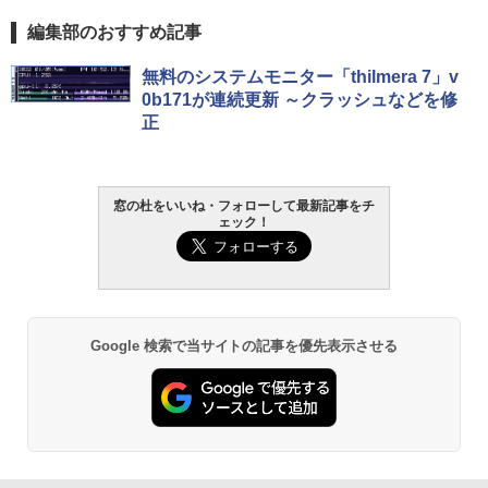
編集部のおすすめ記事
Robloxギフトカード - 800 Robux 【限
生成AIパスポート公式テキスト 第４版
Amazon Kindle - 目に優しい、かさばら
無料のシステムモニター「thilmera 7」v
定バーチャルアイテムを含む】 【オンラ
ない、大きな画面で読みやすい、6週間持
0b171が連続更新 ～クラッシュなどを修
インゲームコード】 ロブロックス | オン
続バッテリー、6インチディスプレイ電子
￥1,766
正
ラインコード版
書籍リーダー、マッチャ、16GB、広告な
し
￥1,300
￥16,980
1冊ですべて身につくHTML & CSSとWe
窓の杜をいいね・フォローして最新記事をチ
ェック！
bデザイン入門講座［第2版］
Robloxギフトカード - 2,000 Robux 【限
定バーチャルアイテムを含む】 【オンラ
Kindle Paperwhite シグニチャーエディ
インゲームコード】 ロブロックス | オン
ション (32GB) 7インチディスプレイ、明
￥1,292
ラインコード版
るさ自動調整、色調調節ライト、12週間
持続バッテリー、広告なし、メタリック
ブラック
￥3,200
ClaudeCode いちばんやさしい 教科書:
Google 検索で当サイトの記事を優先表示させる
￥27,980
非エンジニア 初心者 素人 でも安心 使い
方 マニュアル AI副業にもコンテンツ作成
Robloxギフトカード - 1000 Robux 【限
にもKindle出版にも！ 非エンジニアのた
定バーチャルアイテムを含む】 【オンラ
めのAIコーディング入門シリーズ
インゲームコード】 ロブロックス |オン
Amazon Kindle Paperwhite (16GB) 7イ
ラインコード版
ンチディスプレイ、色調調節ライト、12
￥99
週間持続バッテリー、広告なし、ブラッ
ク
￥1,600