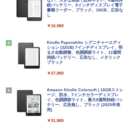
インゲームコード】 ロブロックス |オン
続バッテリー、6インチディスプレイ電子
tomtoc 360°保護 15.6 16インチ パソコ
ラインコード版
書籍リーダー、ブラック、16GB、広告な
￥480
ンケース Dell NEC Lavie ASUS HP dyna
し
book Lenovo対応
￥1,600
￥16,980
ClaudeCode いちばんやさしい 教科書:
￥2,952
非エンジニア 初心者 素人 でも安心 使い
方 マニュアル AI副業にもコンテンツ作成
Microsoft Office Home & Business 202
にもKindle出版にも！ 非エンジニアのた
4(最新 永続版)|オンラインコード版|Wind
Kindle Paperwhite シグニチャーエディ
めのAIコーディング入門シリーズ
Apple 2026 MacBook Air M5チップ搭載
ows11、10/mac対応|PC2台
ション (32GB) 7インチディスプレイ、明
13インチノートブック：AIとApple Intell
るさ自動調整、色調調節ライト、12週間
igence、13.6インチLiquid Retinaディ
持続バッテリー、広告なし、メタリック
￥99
￥39,582
スプレイ、16GBユニファイドメモリ、1
ブラック
TB SSDストレージ、12MPセンターフレ
ームカメラ、日本語キーボード、Touch I
￥27,980
1冊ですべて身につくHTML & CSSとWe
Robloxギフトカード - 2,000 Robux 【限
D - シルバー
bデザイン入門講座［第2版］
定バーチャルアイテムを含む】 【オンラ
インゲームコード】 ロブロックス | オン
￥261,414
ラインコード版
Amazon Kindle Colorsoft | 16GBストレ
￥1,292
ージ、防水、7インチカラーディスプレ
イ、色調調節ライト、最大8週間持続バッ
￥3,200
【Amazon.co.jp限定】 HP ノートパソコ
テリー、広告無し、ブラック (2025年発
ン 15-fd 15.6インチ 16GBメモリ 512GB
売)
FM TOWNS ハイパー・カタログ: 本体ハ
SSD インテル Core 5
ードウェア・市販ソフトウェアのパーフ
Windows版 | Minecraft (マインクラフ
￥31,980
ェクトリストと最新エミュレータ紹介
ト): Java & Bedrock Edition | オンライ
￥129,800
ンコード版