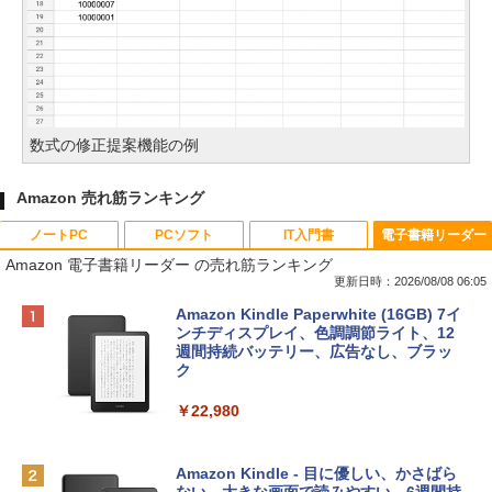
数式の修正提案機能の例
Amazon 売れ筋ランキング
ノートPC
PCソフト
IT入門書
電子書籍リーダー
Amazon 電子書籍リーダー の売れ筋ランキング
更新日時：2026/08/08 06:05
Apple 2026 MacBook Neo A18 Proチッ
Robloxギフトカード - 800 Robux 【限
生成AIパスポート公式テキスト 第４版
Amazon Kindle Paperwhite (16GB) 7イ
プ搭載13インチノートブック：AIとAppl
定バーチャルアイテムを含む】 【オンラ
ンチディスプレイ、色調調節ライト、12
e Intelligence、Liquid Retinaディスプ
インゲームコード】 ロブロックス | オン
週間持続バッテリー、広告なし、ブラッ
￥1,766
レイ、8GBメモリ、512GB SSD、1080p
ラインコード版
ク
FaceTime HDカメラ、Touch ID - インデ
ィゴ + 3年延長 AppleCare+ for 13インチ
￥1,300
￥22,980
MacBook Neo(A18 Pro)|ダウンロード版
AIイラスト表現辞典: 思い通りの絵を引き
￥162,598
出す プロンプトの言葉 AI画像生成シリー
Robloxギフトカード - 1000 Robux 【限
Amazon Kindle - 目に優しい、かさばら
ズ (はぴーイラストLabo)
定バーチャルアイテムを含む】 【オンラ
ない、大きな画面で読みやすい、6週間持