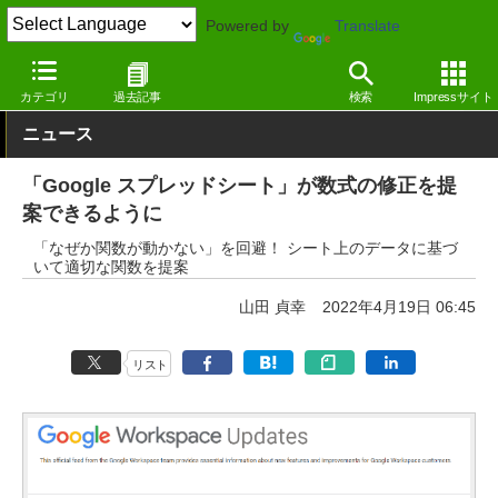
Powered by
Translate
窓の杜
オフィス・ドキュメント
オフィス
Webサービス
カテゴリ
過去記事
検索
Impressサイト
ニュース
「Google スプレッドシート」が数式の修正を提
案できるように
「なぜか関数が動かない」を回避！ シート上のデータに基づ
いて適切な関数を提案
山田 貞幸
2022年4月19日 06:45
リスト