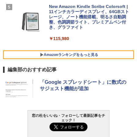
￥1,600
New Amazon Kindle Scribe Colorsoft |
￥3,600
FMV ノートパソコン WE1-K3 (MS 365 P
11インチカラーディスプレイ、64GBスト
ersonal/Copilotキー搭載/Win 11/15.6型/
レージ、ノート機能搭載、明るさ自動調
Core i5/16GB/SSD 512GB/ホワイト) FM
整、色調調節ライト、プレミアムペン付
VWK3E15W_AZ
き、グラファイト
￥139,880
￥115,980
Amazonランキングをもっと見る
編集部のおすすめ記事
「Google スプレッドシート」に数式の
サジェスト機能が追加
窓の杜をいいね・フォローして最新記事をチ
ェック！