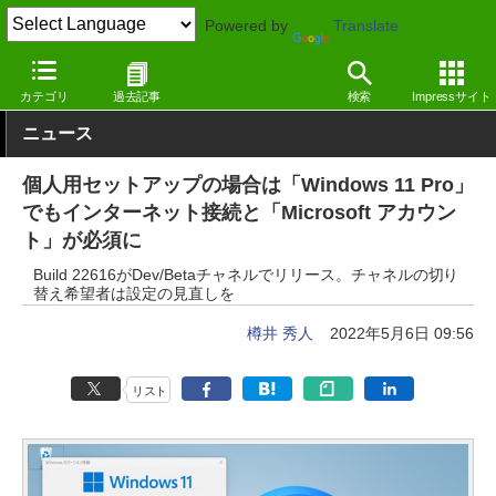
Powered by
Translate
窓の杜
システム・ファイル
システム
Windows
カテゴリ
過去記事
検索
Impressサイト
ニュース
個人用セットアップの場合は「Windows 11 Pro」
でもインターネット接続と「Microsoft アカウン
ト」が必須に
Build 22616がDev/Betaチャネルでリリース。チャネルの切り
替え希望者は設定の見直しを
樽井 秀人
2022年5月6日 09:56
リスト