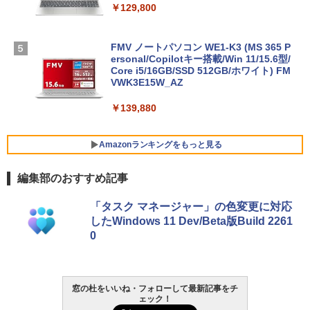
￥129,800
FMV ノートパソコン WE1-K3 (MS 365 P
ersonal/Copilotキー搭載/Win 11/15.6型/
Core i5/16GB/SSD 512GB/ホワイト) FM
VWK3E15W_AZ
￥139,880
Amazonランキングをもっと見る
編集部のおすすめ記事
Robloxギフトカード - 800 Robux 【限
生成AIパスポート公式テキスト 第４版
Amazon Kindle Paperwhite (16GB) 7イ
「タスク マネージャー」の色変更に対応
定バーチャルアイテムを含む】 【オンラ
ンチディスプレイ、色調調節ライト、12
したWindows 11 Dev/Beta版Build 2261
インゲームコード】 ロブロックス | オン
週間持続バッテリー、広告なし、ブラッ
￥1,766
0
ラインコード版
ク
￥1,300
￥22,980
AIイラスト表現辞典: 思い通りの絵を引き
窓の杜をいいね・フォローして最新記事をチ
ェック！
出す プロンプトの言葉 AI画像生成シリー
Robloxギフトカード - 1000 Robux 【限
Amazon Kindle - 目に優しい、かさばら