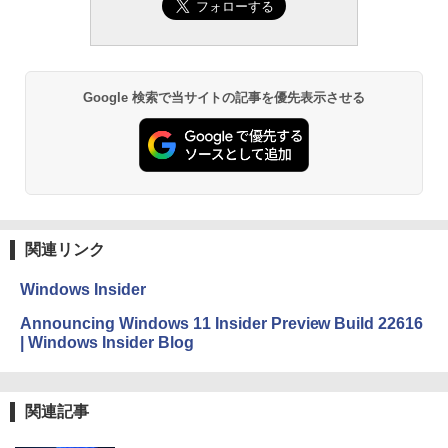
ズ (はぴーイラストLabo)
定バーチャルアイテムを含む】 【オンラ
ない、大きな画面で読みやすい、6週間持
インゲームコード】 ロブロックス |オン
続バッテリー、6インチディスプレイ電子
ラインコード版
書籍リーダー、マッチャ、16GB、広告な
￥480
し
￥1,600
￥16,980
ClaudeCode いちばんやさしい 教科書:
Google 検索で当サイトの記事を優先表示させる
非エンジニア 初心者 素人 でも安心 使い
方 マニュアル AI副業にもコンテンツ作成
Microsoft Office Home & Business 202
にもKindle出版にも！ 非エンジニアのた
4(最新 永続版)|オンラインコード版|Wind
Kindle Paperwhite シグニチャーエディ
めのAIコーディング入門シリーズ
ows11、10/mac対応|PC2台
ション (32GB) 7インチディスプレイ、明
るさ自動調整、色調調節ライト、12週間
持続バッテリー、広告なし、メタリック
￥99
￥39,582
ブラック
関連リンク
￥27,980
1冊ですべて身につくHTML & CSSとWe
Robloxギフトカード - 2,000 Robux 【限
bデザイン入門講座［第2版］
定バーチャルアイテムを含む】 【オンラ
Windows Insider
インゲームコード】 ロブロックス | オン
ラインコード版
Amazon Kindle Colorsoft | 16GBストレ
￥1,292
Announcing Windows 11 Insider Preview Build 22616
ージ、防水、7インチカラーディスプレ
| Windows Insider Blog
イ、色調調節ライト、最大8週間持続バッ
￥3,200
テリー、広告無し、ブラック (2025年発
売)
FM TOWNS ハイパー・カタログ: 本体ハ
ードウェア・市販ソフトウェアのパーフ
Windows版 | Minecraft (マインクラフ
関連記事
￥31,980
ェクトリストと最新エミュレータ紹介
ト): Java & Bedrock Edition | オンライ
ンコード版