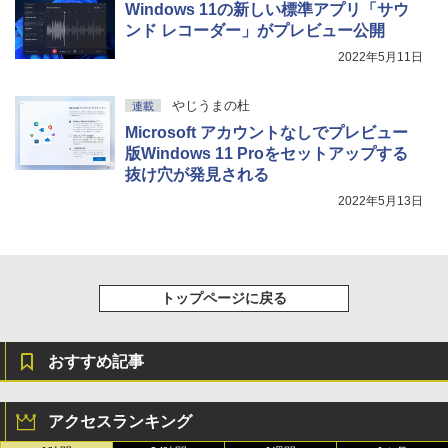
￥1,600
Windows 11の新しい標準アプリ「サウ
New Amazon Kindle Scribe Colorsoft |
￥3,600
ンド レコーダー」がプレビュー公開
11インチカラーディスプレイ、64GBスト
2022年5月11日
レージ、ノート機能搭載、明るさ自動調
整、色調調節ライト、プレミアムペン付
き、グラファイト
やじうまの杜
連載
￥115,980
Microsoft アカウントなしでプレビュー
版Windows 11 Proをセットアップする
抜け穴が発見される
2022年5月13日
トップページに戻る
おすすめ記事
アクセスランキング