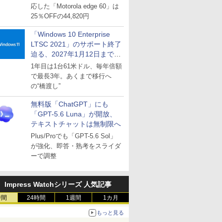
応した「Motorola edge 60」は
25％OFFの44,820円
「Windows 10 Enterprise
LTSC 2021」のサポート終了
迫る、2027年1月12日まで
～ESUは9月1日から販売
1年目は1台61米ドル、毎年倍額
で最長3年。あくまで移行へ
の“橋渡し”
無料版「ChatGPT」にも
「GPT-5.6 Luna」が開放、
テキストチャットは無制限へ
Plus/Proでも「GPT-5.6 Sol」
が強化、即答・熟考をスライダ
ーで調整
Impress Watchシリーズ 人気記事
時間
24時間
1週間
1カ月
もっと見る