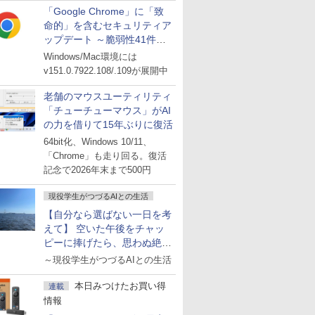
「Google Chrome」に「致
命的」を含むセキュリティア
ップデート ～脆弱性41件に
対処
Windows/Mac環境には
v151.0.7922.108/.109が展開中
老舗のマウスユーティリティ
「チューチューマウス」がAI
の力を借りて15年ぶりに復活
64bit化、Windows 10/11、
「Chrome」も走り回る。復活
記念で2026年末まで500円
現役学生がつづるAIとの生活
【自分なら選ばない一日を考
えて】 空いた午後をチャッ
ピーに捧げたら、思わぬ絶景
に出会った話
～現役学生がつづるAIとの生活
本日みつけたお買い得
連載
情報