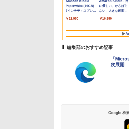
Apple 2026
Robloxギフトカード
生成AIパスポート公
Amazon Kindle
tomtoc 360°保護
Robloxギフトカード
AIイラスト表現辞典:
Amazon Kindle - 目
MacBook Neo A18
- 800 Robux 【限定
式テキスト 第４版
Paperwhite (16GB)
15.6 16インチ パソ
- 1000 Robux 【限
思い通りの絵を引き
に優しい、かさばら
Proチップ搭載13イ
バーチャルアイテム
7インチディスプレ
ンケース Dell NEC
バーチャルアイテム
出す プロンプトの言
ない、大きな画面で
￥1,766
ンチノートブック：
を含む】 【オンライ
イ、色調調節ライ
Lavie ASUS HP
を含む】 【オンライ
葉 AI画像生成シリー
読みやすい、6週間
￥131,111
￥1,300
￥22,980
￥2,952
￥1,600
￥480
￥16,980
AIとApple
ンゲームコード】 ロ
ト、12週間持続バッ
dynabook Lenovo
ンゲームコード】 ロ
ズ (はぴーイラスト
続バッテリー、6イ
Intelligenceのために
ブロックス | オンラ
テリー、広告なし、
対応
ブロックス |オンラ
Labo)
チディスプレイ電子
設計、Liquid Retina
インコード版
ブラック
ンコード版
書籍リーダー、マッ
A
ディスプレイ、8GB
チャ、16GB、広告
ユニファイドメモ
し
リ、512GB SSDスト
編集部のおすすめ記事
レージ、1080p
FaceTime HDカメ
「Micr
ラ、Touch ID - シル
次展開
バー
Google