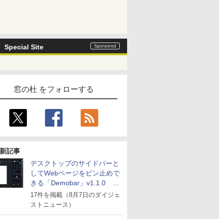
Special Site
窓の杜 をフォローする
新記事
デスクトップのサイドバーと
してWebページをピン止めで
きる「Demobar」v1.1.0 ほ
か
17件を掲載（8月7日のダイジェ
ストニュース）