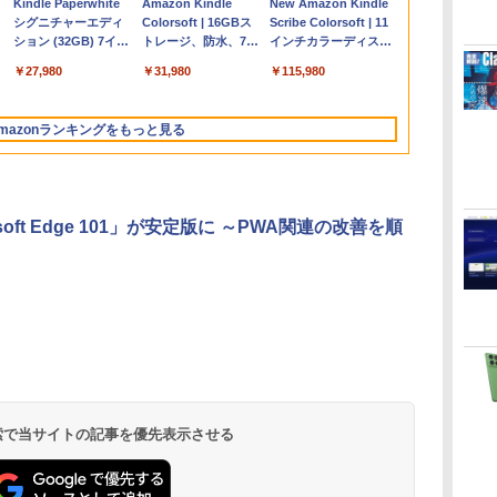
Apple 2026
Microsoft Office
ClaudeCode いちば
Kindle Paperwhite
【Amazon.co.jp限
Robloxギフトカード
1冊ですべて身につく
Amazon Kindle
FMV ノートパソコン
Windows版 |
FM TOWNS ハイパ
New Amazon Kindle
コ
定
MacBook Air M5チ
Home & Business
んやさしい 教科書:
シグニチャーエディ
定】 HP ノートパソ
- 2,000 Robux 【限
HTML & CSSとWeb
Colorsoft | 16GBス
WE1-K3 (MS 365
Minecraft (マインクラ
ー・カタログ: 本体ハ
Scribe Colorsoft | 11
ップ搭載13インチノ
2024(最新 永続版)|オ
非エンジニア 初心者
ション (32GB) 7イン
コン 15-fd 15.6イン
定バーチャルアイテ
デザイン入門講座
トレージ、防水、7イ
Personal/Copilotキー
フト): Java & Bedrock
ードウェア・市販ソフ
インチカラーディスプ
持
ートブック：AIと
ンラインコード
素人 でも安心 使い方
チディスプレイ、明
チ 16GBメモリ
ムを含む】 【オンラ
［第2版］
ンチカラーディスプ
搭載/Win 11/15.6
Edition | オンラインコ
トウェアのパーフェク
レイ、64GBストレー
￥278,800
￥39,582
￥99
￥27,980
￥129,800
￥3,200
￥1,292
￥31,980
￥139,880
￥3,600
￥1,600
￥115,980
ン
Apple Intelligence、
版|Windows11、
マニュアル AI副業に
るさ自動調整、色調
512GB SSD インテ
インゲームコード】
レイ、色調調節ライ
型/Core i5/16GB/SSD
ード版
トリストと最新エミュ
ジ、ノート機能搭載、
イ
13.6インチLiquid
10/mac対応|PC2台
もコンテンツ作成に
調節ライト、12週間
ル Core 5
ロブロックス | オン
ト、最大8週間持続バ
512GB/ホワイト)
レータ紹介
明るさ自動調整、色調
Retinaディスプレ
もKindle出版にも！
持続バッテリー、広
ラインコード版
ッテリー、広告無
FMVWK3E15W_AZ
調節ライト、プレミア
mazonランキングをもっと見る
な
イ、16GBユニファイ
非エンジニアのため
告なし、メタリック
し、ブラック (2025
ムペン付き、グラファ
ドメモリ、1TB SSD
のAIコーディング入
ブラック
年発売)
イト
ストレージ、12MPセ
門シリーズ
ンターフレームカメ
ラ、日本語キーボー
osoft Edge 101」が安定版に ～PWA関連の改善を順
ド、Touch ID - ミッ
ドナイト
 検索で当サイトの記事を優先表示させる