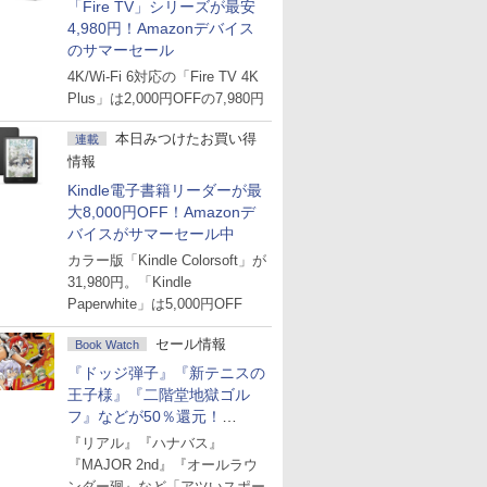
「Fire TV」シリーズが最安
4,980円！Amazonデバイス
のサマーセール
4K/Wi-Fi 6対応の「Fire TV 4K
Plus」は2,000円OFFの7,980円
本日みつけたお買い得
連載
情報
Kindle電子書籍リーダーが最
大8,000円OFF！Amazonデ
バイスがサマーセール中
カラー版「Kindle Colorsoft」が
31,980円。「Kindle
Paperwhite」は5,000円OFF
セール情報
Book Watch
『ドッジ弾子』『新テニスの
王子様』『二階堂地獄ゴル
フ』などが50％還元！
Amazonマンガ週末セール
『リアル』『ハナバス』
『MAJOR 2nd』『オールラウ
ンダー廻』など「アツいスポー