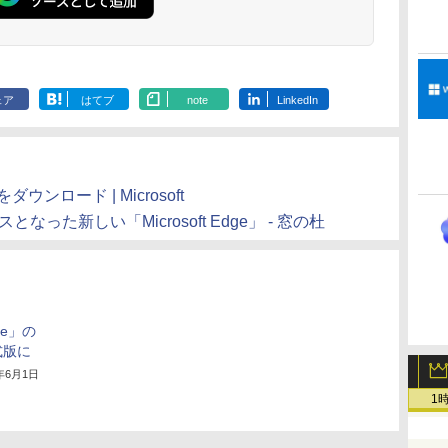
ェア
はてブ
note
LinkedIn
をダウンロード | Microsoft
ベースとなった新しい「Microsoft Edge」 - 窓の杜
me」の
式版に
2年6月1日
1