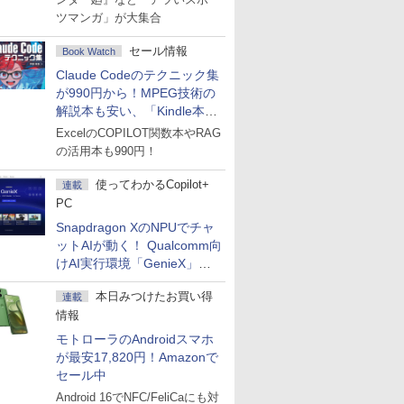
ツマンガ」が大集合
セール情報
Book Watch
Claude Codeのテクニック集
が990円から！MPEG技術の
解説本も安い、「Kindle本サ
マーセール」第2弾開始！
ExcelのCOPILOT関数本やRAG
の活用本も990円！
使ってわかるCopilot+
連載
PC
Snapdragon XのNPUでチャ
ットAIが動く！ Qualcomm向
けAI実行環境「GenieX」を
試してみた
本日みつけたお買い得
連載
情報
モトローラのAndroidスマホ
が最安17,820円！Amazonで
セール中
Android 16でNFC/FeliCaにも対