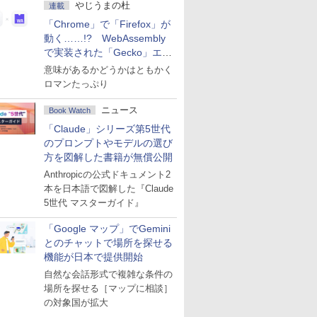
やじうまの杜
連載
「Chrome」で「Firefox」が
動く……!? WebAssembly
で実装された「Gecko」エン
ジン
意味があるかどうかはともかく
ロマンたっぷり
ニュース
Book Watch
「Claude」シリーズ第5世代
のプロンプトやモデルの選び
方を図解した書籍が無償公開
Anthropicの公式ドキュメント2
本を日本語で図解した『Claude
5世代 マスターガイド』
「Google マップ」でGemini
とのチャットで場所を探せる
機能が日本で提供開始
自然な会話形式で複雑な条件の
場所を探せる［マップに相談］
の対象国が拡大