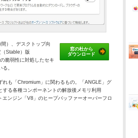
現地時間）、デスクトップ向
窓の杜から
定（Stable）版
ダウンロード
た。7件の脆弱性に対処したセキ
いる。
も「Chromium」に関わるもの。「ANGLE」グ
とする各種コンポーネントの解放後メモリ利用
、スクリプトエンジン「V8」のヒープバッファーオーバーフロ