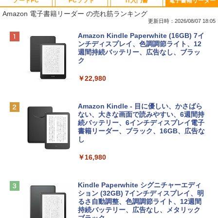
ノートPC
PCソフト
IT入門書
電子書籍リーダー
Amazon 電子書籍リーダー の売れ筋ランキング
更新日時：2026/08/07 18:05
Apple 2026 MacBook Neo A18 Proチッ
Robloxギフトカード - 800 Robux 【限
生成AIパスポート公式テキスト 第４版
Amazon Kindle Paperwhite (16GB) 7イ
プ搭載13インチノートブック：AIとAppl
定バーチャルアイテムを含む】 【オンラ
ンチディスプレイ、色調調節ライト、12
e Intelligence、Liquid Retinaディスプ
インゲームコード】 ロブロックス | オン
週間持続バッテリー、広告なし、ブラッ
￥1,766
レイ、8GBメモリ、512GB SSD、1080p
ラインコード版
ク
FaceTime HDカメラ、Touch ID - インデ
ィゴ + 3年延長 AppleCare+ for 13インチ
￥1,300
￥22,980
MacBook Neo(A18 Pro)|ダウンロード版
AIイラスト表現辞典: 思い通りの絵を引き
￥162,598
出す プロンプトの言葉 AI画像生成シリー
Microsoft Office Home & Business 202
Amazon Kindle - 目に優しい、かさばら
ズ (はぴーイラストLabo)
4(最新 永続版)|オンラインコード版|Wind
ない、大きな画面で読みやすい、6週間持
ows11、10/mac対応|PC2台
続バッテリー、6インチディスプレイ電子
tomtoc 360°保護 15.6 16インチ パソコ
書籍リーダー、ブラック、16GB、広告な
￥480
ンケース Dell NEC Lavie ASUS HP dyna
し
￥39,582
book Lenovo対応
￥16,980
ClaudeCode いちばんやさしい 教科書:
￥2,952
非エンジニア 初心者 素人 でも安心 使い
Robloxギフトカード - 2,000 Robux 【限
方 マニュアル AI副業にもコンテンツ作成
定バーチャルアイテムを含む】 【オンラ
にもKindle出版にも！ 非エンジニアのた
インゲームコード】 ロブロックス | オン
Kindle Paperwhite シグニチャーエディ
めのAIコーディング入門シリーズ
Apple 2026 MacBook Air M5チップ搭載
ラインコード版
ション (32GB) 7インチディスプレイ、明
13インチノートブック：AIとApple Intell
るさ自動調整、色調調節ライト、12週間
igence、13.6インチLiquid Retinaディ
持続バッテリー、広告なし、メタリック
￥99
￥3,200