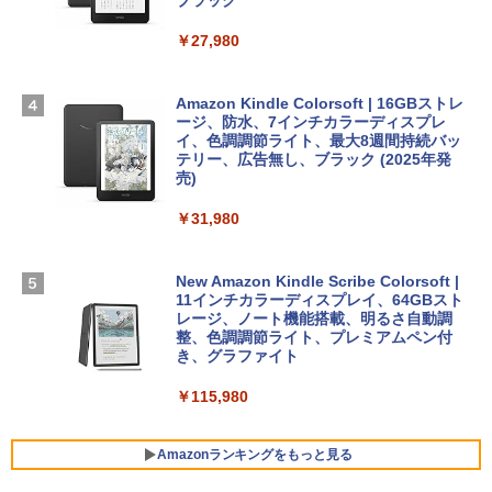
スプレイ、16GBユニファイドメモリ、1
ブラック
TB SSDストレージ、12MPセンターフレ
ームカメラ、日本語キーボード、Touch I
￥27,980
1冊ですべて身につくHTML & CSSとWe
Robloxギフトカード - 1000 Robux 【限
D - シルバー
bデザイン入門講座［第2版］
定バーチャルアイテムを含む】 【オンラ
インゲームコード】 ロブロックス |オン
￥261,414
ラインコード版
Amazon Kindle Colorsoft | 16GBストレ
￥1,292
ージ、防水、7インチカラーディスプレ
イ、色調調節ライト、最大8週間持続バッ
￥1,600
【Amazon.co.jp限定】 HP ノートパソコ
テリー、広告無し、ブラック (2025年発
ン 15-fd 15.6インチ 16GBメモリ 512GB
売)
FM TOWNS ハイパー・カタログ: 本体ハ
SSD インテル Core 5
ードウェア・市販ソフトウェアのパーフ
Windows版 | Minecraft (マインクラフ
￥31,980
ェクトリストと最新エミュレータ紹介
ト): Java & Bedrock Edition | オンライ
￥129,800
ンコード版
￥1,600
New Amazon Kindle Scribe Colorsoft |
￥3,600
FMV ノートパソコン WE1-K3 (MS 365 P
11インチカラーディスプレイ、64GBスト
ersonal/Copilotキー搭載/Win 11/15.6型/
レージ、ノート機能搭載、明るさ自動調
Core i5/16GB/SSD 512GB/ホワイト) FM
整、色調調節ライト、プレミアムペン付
VWK3E15W_AZ
き、グラファイト
￥139,880
￥115,980
Amazonランキングをもっと見る