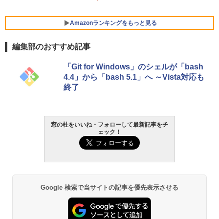
Amazonランキングをもっと見る
編集部のおすすめ記事
Robloxギフトカード - 800 Robux 【限
生成AIパスポート公式テキスト 第４版
Amazon Kindle Paperwhite (16GB) 7イ
「Git for Windows」のシェルが「bash
定バーチャルアイテムを含む】 【オンラ
ンチディスプレイ、色調調節ライト、12
4.4」から「bash 5.1」へ ～Vista対応も
インゲームコード】 ロブロックス | オン
週間持続バッテリー、広告なし、ブラッ
￥1,766
終了
ラインコード版
ク
￥1,300
￥22,980
AIイラスト表現辞典: 思い通りの絵を引き
窓の杜をいいね・フォローして最新記事をチ
ェック！
出す プロンプトの言葉 AI画像生成シリー
Robloxギフトカード - 1000 Robux 【限
Amazon Kindle - 目に優しい、かさばら
ズ (はぴーイラストLabo)
定バーチャルアイテムを含む】 【オンラ
ない、大きな画面で読みやすい、6週間持
インゲームコード】 ロブロックス |オン
続バッテリー、6インチディスプレイ電子
ラインコード版
書籍リーダー、ブラック、16GB、広告な
￥480
し
￥1,600
￥16,980
ClaudeCode いちばんやさしい 教科書:
Google 検索で当サイトの記事を優先表示させる
非エンジニア 初心者 素人 でも安心 使い
方 マニュアル AI副業にもコンテンツ作成
Microsoft Office Home & Business 202
にもKindle出版にも！ 非エンジニアのた
4(最新 永続版)|オンラインコード版|Wind
Kindle Paperwhite シグニチャーエディ