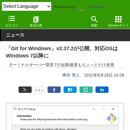
Powered by
Translate
窓の杜
プログラミング
プログラミング
Windows
カテゴリ
過去記事
検索
Impressサイト
ニュース
「Git for Windows」v2.37.2が公開、対応OSは
Windows 7以降に
ターミナルサーバー環境での起動速度もちょっとだけ改善
樽井 秀人
2022年8月18日 15:09
リスト