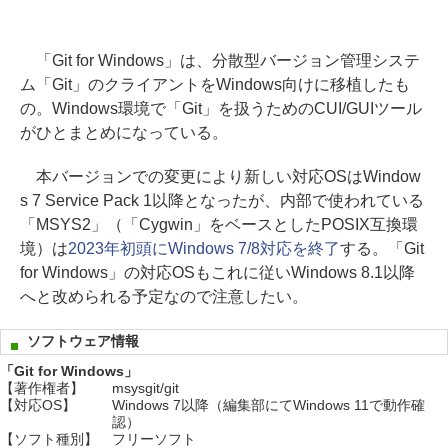
「Git for Windows」は、分散型バージョン管理システ
ム「Git」のクライアントをWindows向けに移植したも
の。Windows環境で「Git」を扱うためのCUI/GUIツール
がひとまとめになっている。
本バージョンでの変更により新しい対応OSはWindow
s 7 Service Pack 1以降となったが、内部で使われている
「MSYS2」（「Cygwin」をベースとしたPOSIX互換環
境）は
2023年初頭にWindows 7/8対応を終了
する。「Git
for Windows」の対応OSもこれに従いWindows 8.1以降
へと改められる予定なので注意したい。
ソフトウェア情報
「Git for Windows」
【著作権者】
msysgit/git
【対応OS】
Windows 7以降（編集部にてWindows 11で動作確
認）
【ソフト種別】
フリーソフト