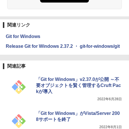
めのAIコーディング入門シリーズ
ows11、10/mac対応|PC2台
ション (32GB) 7インチディスプレイ、明
るさ自動調整、色調調節ライト、12週間
持続バッテリー、広告なし、メタリック
￥99
￥39,582
ブラック
関連リンク
￥27,980
1冊ですべて身につくHTML & CSSとWe
Robloxギフトカード - 2,000 Robux 【限
bデザイン入門講座［第2版］
定バーチャルアイテムを含む】 【オンラ
Git for Windows
インゲームコード】 ロブロックス | オン
ラインコード版
Amazon Kindle Colorsoft | 16GBストレ
￥1,292
Release Git for Windows 2.37.2 ・ git-for-windows/git
ージ、防水、7インチカラーディスプレ
イ、色調調節ライト、最大8週間持続バッ
￥3,200
テリー、広告無し、ブラック (2025年発
売)
FM TOWNS ハイパー・カタログ: 本体ハ
関連記事
ードウェア・市販ソフトウェアのパーフ
Windows版 | Minecraft (マインクラフ
￥31,980
ェクトリストと最新エミュレータ紹介
ト): Java & Bedrock Edition | オンライ
「Git for Windows」v2.37.0が公開 ～不
ンコード版
￥1,600
要オブジェクトを賢く管理するCruft Pac
New Amazon Kindle Scribe Colorsoft |
￥3,600
kが導入
11インチカラーディスプレイ、64GBスト
2022年6月28日
レージ、ノート機能搭載、明るさ自動調
整、色調調節ライト、プレミアムペン付
き、グラファイト
「Git for Windows」がVista/Server 200
8サポートを終了
￥115,980
2022年8月1日