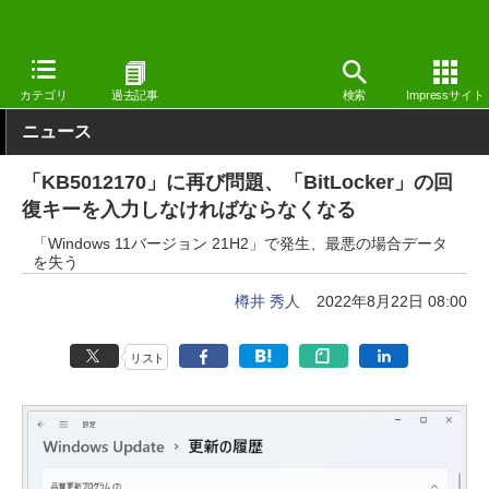
窓の杜
システム・ファイル
システム
Windows
カテゴリ
過去記事
検索
Impressサイト
ニュース
「KB5012170」に再び問題、「BitLocker」の回
復キーを入力しなければならなくなる
「Windows 11バージョン 21H2」で発生、最悪の場合データ
を失う
樽井 秀人
2022年8月22日 08:00
リスト