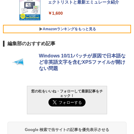
ェクトリストと最新エミュレータ紹介
ト): Java & Bedrock Edition | オンライ
￥129,800
ンコード版
￥1,600
￥3,600
FMV ノートパソコン WE1-K3 (MS 365 P
ersonal/Copilotキー搭載/Win 11/15.6型/
Amazonランキングをもっと見る
Core i5/16GB/SSD 512GB/ホワイト) FM
VWK3E15W_AZ
編集部のおすすめ記事
￥139,880
Amazon Kindle - 目に優しい、かさばら
Windows 10/11パッチが原因で日本語な
ない、大きな画面で読みやすい、6週間持
ど非英語文字を含むXPSファイルが開け
続バッテリー、6インチディスプレイ電子
ない問題
書籍リーダー、マッチャ、16GB、広告な
し
￥16,980
窓の杜をいいね・フォローして最新記事をチ
ェック！
Kindle Paperwhite シグニチャーエディ
ション (32GB) 7インチディスプレイ、明
るさ自動調整、色調調節ライト、12週間
持続バッテリー、広告なし、メタリック
ブラック
Google 検索で当サイトの記事を優先表示させる
￥27,980