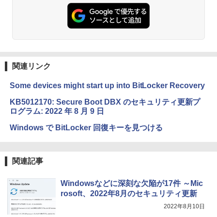
Amazon Kindle Paperwhite (16GB) 7イ
ンチディスプレイ、色調調節ライト、12
週間持続バッテリー、広告なし、ブラッ
ク
関連リンク
￥22,980
Some devices might start up into BitLocker Recovery
Amazon Kindle Colorsoft | 16GBストレ
KB5012170: Secure Boot DBX のセキュリティ更新プ
ージ、防水、7インチカラーディスプレ
ログラム: 2022 年 8 月 9 日
イ、色調調節ライト、最大8週間持続バッ
テリー、広告無し、ブラック (2025年発
Windows で BitLocker 回復キーを見つける
売)
￥31,980
関連記事
New Amazon Kindle Scribe Colorsoft |
Windowsなどに深刻な欠陥が17件 ～Mic
11インチカラーディスプレイ、64GBスト
レージ、ノート機能搭載、明るさ自動調
rosoft、2022年8月のセキュリティ更新
整、色調調節ライト、プレミアムペン付
2022年8月10日
き、グラファイト