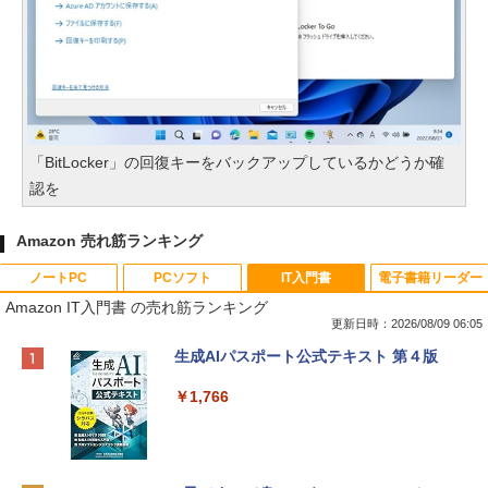
「BitLocker」の回復キーをバックアップしているかどうか確
認を
Amazon 売れ筋ランキング
ノートPC
PCソフト
IT入門書
電子書籍リーダー
Amazon IT入門書 の売れ筋ランキング
更新日時：2026/08/09 06:05
Apple 2026 MacBook Neo A18 Proチッ
Robloxギフトカード - 800 Robux 【限
生成AIパスポート公式テキスト 第４版
プ搭載13インチノートブック：AIとAppl
定バーチャルアイテムを含む】 【オンラ
e Intelligenceのために設計、Liquid Ret
インゲームコード】 ロブロックス | オン
￥1,766
inaディスプレイ、8GBユニファイドメモ
ラインコード版
リ、512GB SSDストレージ、1080p Fac
eTime HDカメラ、Touch ID - インディ
￥1,300
ゴ