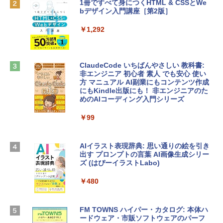
1冊ですべて身につくHTML & CSSとWe
￥137,800
bデザイン入門講座［第2版］
Robloxギフトカード - 1000 Robux 【限
定バーチャルアイテムを含む】 【オンラ
インゲームコード】 ロブロックス |オン
￥1,292
tomtoc 360°保護 15.6 16インチ パソコ
ラインコード版
ンケース Dell NEC Lavie ASUS HP dyna
book Lenovo対応
￥1,600
ClaudeCode いちばんやさしい 教科書:
￥2,952
非エンジニア 初心者 素人 でも安心 使い
方 マニュアル AI副業にもコンテンツ作成
Robloxギフトカード - 2,000 Robux 【限
にもKindle出版にも！ 非エンジニアのた
定バーチャルアイテムを含む】 【オンラ
めのAIコーディング入門シリーズ
Apple 2026 MacBook Air M5チップ搭載
インゲームコード】 ロブロックス | オン
13インチノートブック：AIとApple Intell
ラインコード版
￥99
igence、13.6インチLiquid Retinaディ
スプレイ、16GBユニファイドメモリ、1
￥3,200
TB SSDストレージ、12MPセンターフレ
ームカメラ、日本語キーボード、Touch I
AIイラスト表現辞典: 思い通りの絵を引き
D - ミッドナイト
出す プロンプトの言葉 AI画像生成シリー
Microsoft Office Home & Business 202
ズ (はぴーイラストLabo)
4(最新 永続版)|オンラインコード版|Wind
￥278,800
ows11、10/mac対応|PC2台
￥480
￥39,582
【Amazon.co.jp限定】 HP ノートパソコ
ン 15-fd 15.6インチ 16GBメモリ 512GB
FM TOWNS ハイパー・カタログ: 本体ハ
SSD インテル Core 5
ードウェア・市販ソフトウェアのパーフ
Windows版 | Minecraft (マインクラフ