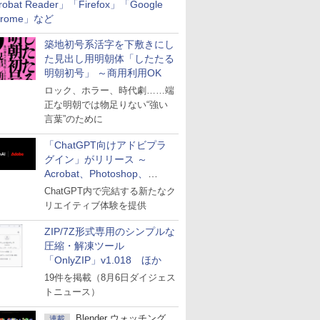
robat Reader」「Firefox」「Google
hrome」など
築地初号系活字を下敷きにし
た見出し用明朝体「したたる
明朝初号」 ～商用利用OK
ロック、ホラー、時代劇……端
正な明朝では物足りない“強い
言葉”のために
「ChatGPT向けアドビプラ
グイン」がリリース ～
Acrobat、Photoshop、
Premiereなどの機能を1つの
ChatGPT内で完結する新たなク
プラグインに統合
リエイティブ体験を提供
ZIP/7Z形式専用のシンプルな
圧縮・解凍ツール
「OnlyZIP」v1.018 ほか
19件を掲載（8月6日ダイジェス
トニュース）
Blender ウォッチング
連載