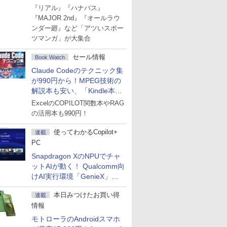
Amazonマンガ週末セール
『リアル』『ハナバス』
『MAJOR 2nd』『オールラウ
ンダー廻』など「アツいスポー
ツマンガ」が大集合
セール情報
Book Watch
Claude Codeのテクニック集
が990円から！MPEG技術の
解説本も安い、「Kindle本サ
マーセール」第2弾開始！
ExcelのCOPILOT関数本やRAG
の活用本も990円！
使ってわかるCopilot+
連載
PC
Snapdragon XのNPUでチャ
ットAIが動く！ Qualcomm向
けAI実行環境「GenieX」を
試してみた
本日みつけたお買い得
連載
情報
モトローラのAndroidスマホ