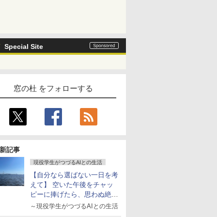
Special Site
窓の杜 をフォローする
新記事
現役学生がつづるAIとの生活
【自分なら選ばない一日を考
えて】 空いた午後をチャッ
ピーに捧げたら、思わぬ絶景
に出会った話
～現役学生がつづるAIとの生活