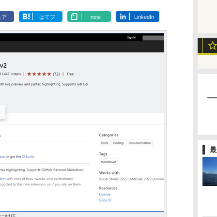
ェア
はてブ
note
LinkedIn
最