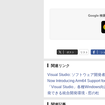
- 800 Robux 【限定
式テキスト 第４版
Paperwhite (16GB)
Home & Business
思い通りの絵を引き
に優しい、かさばら
バーチャルアイテム
7インチディスプレ
2024(最新 永続版)|オ
出す プロンプトの言
ない、大きな画面で
￥1,766
を含む】 【オンライ
イ、色調調節ライ
ンラインコード
葉 AI画像生成シリー
読みやすい、6週間
￥1,300
￥22,980
￥39,582
￥480
￥16,980
Google
ンゲームコード】 ロ
ト、12週間持続バッ
版|Windows11、
ズ (はぴーイラスト
続バッテリー、6イ
ブロックス | オンラ
テリー、広告なし、
10/mac対応|PC2台
Labo)
チディスプレイ電子
インコード版
ブラック
書籍リーダー、ブラ
ック、16GB、広告
し
ポスト
リスト
シ
関連リンク
Visual Studio: ソフトウェ
Now Introducing Arm64 Support for
「Visual Studio」各種Wind
発できる統合開発環境 - 窓の杜
関連記事