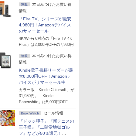
本日みつけたお買い得
連載
情報
「Fire TV」シリーズが最安
4,980円！Amazonデバイス
のサマーセール
4K/Wi-Fi 6対応の「Fire TV 4K
Plus」は2,000円OFFの7,980円
本日みつけたお買い得
連載
情報
Kindle電子書籍リーダーが最
大8,000円OFF！Amazonデ
バイスがサマーセール中
カラー版「Kindle Colorsoft」が
31,980円。「Kindle
Paperwhite」は5,000円OFF
セール情報
Book Watch
『ドッジ弾子』『新テニスの
王子様』『二階堂地獄ゴル
フ』などが50％還元！