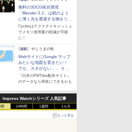
無料の3DCG統合環境
「Blender 5.2」は紙のよう
に薄く光を透過する物をリア
ルに表現
Cyclesはテクスチャキャッシュ
でメモリ使用量の削減が可能
に！
やじうまの杜
連載
WebサイトにGoogle マップ
みたいな地図を置きたい！
でも、カネがない…… そん
な人に朗報！
『日本のPMTiles配布サイト』
のデータなら簡単にできるかも
Impress Watchシリーズ 人気記事
時間
24時間
1週間
1カ月
もっと見る