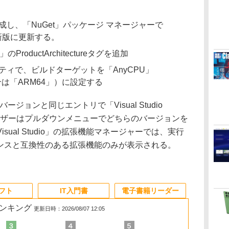
し、「NuGet」パッケージ マネージャーで
新版に更新する。
ProductArchitectureタグを追加
ィで、ビルドターゲットを「AnyCPU」
合は「ARM64」）に設定する
ジョンと同じエントリで「Visual Studio
能。ユーザーはプルダウンメニューでどちらのバージョンを
ual Studio」の拡張機能マネージャーでは、実行
インスタンスと互換性のある拡張機能のみが表示される。
ソフト
IT入門書
電子書籍リーダー
ランキング
更新日時：2026/08/07 12:05