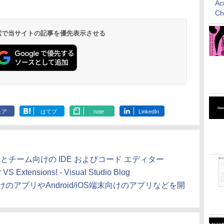
Ac
- 2,000 Robux 【限
んやさしい 教科書:
シグニチャーエディ
- 1000 Robux 【限定
HTML & CSSとWeb
Colorsoft | 16GBス
Minecraft (マインクラ
ー・カタログ: 本体ハ
Scribe Colorsoft | 11
C
定バーチャルアイテ
非エンジニア 初心者
ション (32GB) 7イン
バーチャルアイテム
デザイン入門講座
トレージ、防水、7イ
フト): Java & Bedrock
ードウェア・市販ソフ
インチカラーディスプ
持
ムを含む】 【オンラ
素人 でも安心 使い方
チディスプレイ、明
を含む】 【オンライ
［第2版］
ンチカラーディスプ
Edition | オンラインコ
トウェアのパーフェク
レイ、64GBストレー
￥3,200
￥99
￥27,980
￥1,600
￥2,326
￥31,980
￥3,600
￥1,600
￥115,980
 検索で当サイトの記事を優先表示させる
ン
インゲームコード】
マニュアル AI副業に
るさ自動調整、色調
ンゲームコード】 ロ
レイ、色調調節ライ
ード版
トリストと最新エミュ
ジ、ノート機能搭載、
ロブロックス | オン
もコンテンツ作成に
調節ライト、12週間
ブロックス |オンライ
ト、最大8週間持続バ
レータ紹介
明るさ自動調整、色調
ラインコード版
もKindle出版にも！
持続バッテリー、広
ンコード版
ッテリー、広告無
調節ライト、プレミア
な
非エンジニアのため
告なし、メタリック
し、ブラック (2025
ムペン付き、グラファ
のAIコーディング入
ブラック
年発売)
イト
門シリーズ
ェア
はてブ
note
LinkedIn
ア開発者とチーム向けの IDE およびコード エディター
 VS Extensions! - Visual Studio Blog
ows向けのアプリやAndroid/iOS端末向けのアプリなどを開