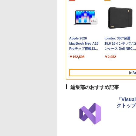
Apple 2026
tomtoc 360°保護
MacBook Neo A18
15.6 16インチ パソ
Proチップ搭載13イ
ンケース Dell NEC
ンチノートブック：
Lavie ASUS HP
￥162,598
￥2,952
AIとApple
dynabook Lenovo
Intelligence、Liquid
対応
Retinaディスプレ
A
イ、8GBメモリ、
512GB SSD、1080p
FaceTime HDカメ
編集部のおすすめ記事
ラ、Touch ID - イン
ディゴ + 3年延長
「Visua
AppleCare+ for 13イ
クトップ
ンチMacBook
Neo(A18 Pro)|ダウン
ロード版
Robloxギフトカード
生成AIパスポート公
Amazon Kindle
Microsoft Office
AIイラスト表現辞典:
Amazon Kindle - 目