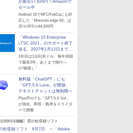
が最安17,820円！Amazonで
セール中
Android 16でNFC/FeliCaにも対
応した「Motorola edge 60」は
25％OFFの44,820円
「Windows 10 Enterprise
LTSC 2021」のサポート終了
迫る、2027年1月12日まで
～ESUは9月1日から販売
1年目は1台61米ドル、毎年倍額
で最長3年。あくまで移行へ
の“橋渡し”
無料版「ChatGPT」にも
「GPT-5.6 Luna」が開放、
テキストチャットは無制限へ
Plus/Proでも「GPT-5.6 Sol」
が強化、即答・熟考をスライダ
ーで調整
窓の杜収録ソフト
ップデート情報
の杜収録ソフト 8月7日 ～「Adobe