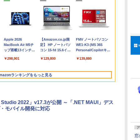
Apple 2026
【Amazon.co.jp限
FMV ノートパソコン
コ
MacBook Air M5チ
定】 HP ノートパソ
WE1-K3 (MS 365
ップ搭載13インチノ
コン 15-fd 15.6イン
Personal/Copilotキー
ートブック：AIと
チ 16GBメモリ
搭載/Win 11/15.6
￥298,901
￥129,800
￥139,880
Apple Intelligence、
512GB SSD インテ
型/Core i5/16GB/SSD
13.6インチLiquid
ル Core 5
512GB/ホワイト)
Retinaディスプレ
FMVWK3E15W_AZ
mazonランキングをもっと見る
イ、24GBユニファイ
ドメモリ、1TB SSD
ストレージ、12MPセ
ンターフレームカメ
ラ、日本語キーボー
l Studio 2022」v17.3が公開 ～「.NET MAUI」デス
ド、Touch ID - ミッ
・モバイル開発に対応
ドナイト
ア
窓
Robloxギフトカード
ClaudeCode いちば
Kindle Paperwhite
Robloxギフトカード
1冊ですべて身につく
Amazon Kindle
Windows版 |
FM TOWNS ハイパ
New Amazon Kindle