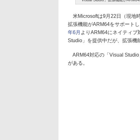
「Visual Studio」拡張機能がARM
米Microsoftは9月22日（現地時間
拡張機能がARM64をサポート
年6月
よりARM64にネイティブ対
Studio」を提供中だが、拡張
ARM64対応の「Visual S
がある。