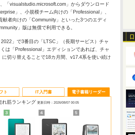
、「visualstudio.microsoft.com」からダウンロード
rise」、小規模チーム向けの「Professional」、
者向けの「Community」といった3つのエディ
munity」版は無償で利用できる。
udio 2022」で3番目の「LTSC」（長期サービス）チャ
しくは「Professional」エディションであれば、チャ
SC」に切り替えることで18カ月間、v17.4系を使い続け
ソフト
IT入門書
電子書籍リーダー
の売れ筋ランキング
更新日時：2026/08/07 00:05