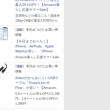
最大29％OFF！【Amazon暮
らし応援サマーSale】
災害時などの備えにも！国産米
180g×24個が最安2,978円から
本日みつけたお買い得
連載
情報
【今日までセール！】
iPhone、AirPods、Apple
Watchが安い、「iPhone
Air」256GB版が139,800円な
Amazon暮らし応援サマーSale
ど
本日みつけたお買い得
連載
情報
AnkerのからみにくいUSBケ
ーブル「PowerLine III
Flow」が安い！【Amazon暮
らし応援サマーSale】
0.9メートルが28％OFFの1,290
円。1,8メートルが26％OFFの
1,390円