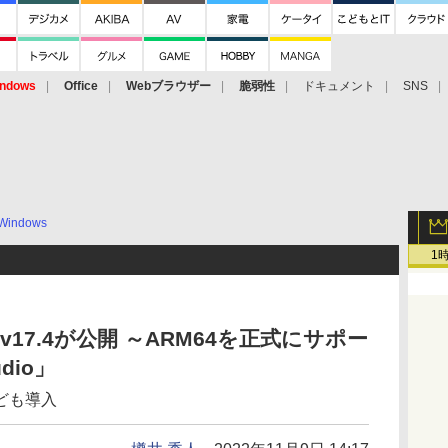
ndows
Office
Webブラウザー
脆弱性
ドキュメント
SNS
Windows
1
022」v17.4が公開 ～ARM64を正式にサポー
dio」
ども導入