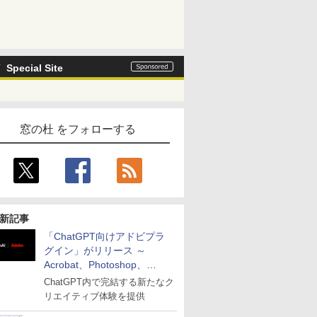
Special Site
窓の杜 をフォローする
新記事
「ChatGPT向けアドビプラ
グイン」がリリース ～
Acrobat、Photoshop、
Premiereなどの機能を1つの
ChatGPT内で完結する新たなク
プラグインに統合
リエイティブ体験を提供