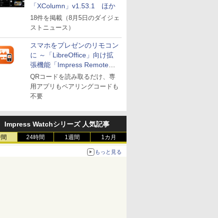
「XColumn」v1.53.1 ほか
18件を掲載（8月5日のダイジェ
ストニュース）
スマホをプレゼンのリモコン
に ～「LibreOffice」向け拡
張機能「Impress Remote」
が公開
QRコードを読み取るだけ、専
用アプリもペアリングコードも
不要
Impress Watchシリーズ 人気記事
時間
24時間
1週間
1カ月
もっと見る