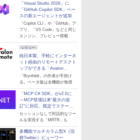
「Visual Studio 2026」に
「GitHub Copilot SDK」ベー
スの新エージェントが追加
「Copilot CLI」や「GitHub」ア
プリ、「VS Code」などと同じ
エンジン、プレビュー搭載
レビュー
純日本製、手軽にインターネ
ット経由のリモートデスクト
ップができる「Avalon
remote」
「Brynhildr」の作者が手掛け
る。ベータ版は全機能が無償
「MCP C# SDK」がv2.0に
～MCP登場以来“最大の改
訂”に対応、既定でステート
レスへ
セッションなしで対話的なツー
ルを実現する「MRTR」も
多機能マルチカラム型X（旧
称Twitter）ビューワー