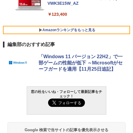
VWK3E15W_AZ
￥123,400
Amazonランキングをもっと見る
編集部のおすすめ記事
Robloxギフトカード - 800 Robux 【限
生成AIパスポート公式テキスト 第４版
Amazon Kindle Paperwhite (16GB) 7イ
「Windows 11 バージョン 22H2」で一
定バーチャルアイテムを含む】 【オンラ
ンチディスプレイ、色調調節ライト、12
部ゲームの性能が低下 ～Microsoftがセ
インゲームコード】 ロブロックス | オン
週間持続バッテリー、広告なし、ブラッ
￥1,766
ーフガードを適用【11月25日追記】
ラインコード版
ク
￥1,300
￥27,980
AIイラスト表現辞典: 思い通りの絵を引き
窓の杜をいいね・フォローして最新記事をチ
ェック！
出す プロンプトの言葉 AI画像生成シリー
Microsoft Office Home & Business 202
Amazon Kindle - 目に優しい、かさばら
ズ (はぴーイラストLabo)
4(最新 永続版)|オンラインコード版|Wind
ない、大きな画面で読みやすい、6週間持
ows11、10/mac対応|PC2台
続バッテリー、6インチディスプレイ電子
書籍リーダー、ブラック、16GB、広告な
￥480
し
￥39,582
￥19,980
ClaudeCode いちばんやさしい 教科書:
Google 検索で当サイトの記事を優先表示させる