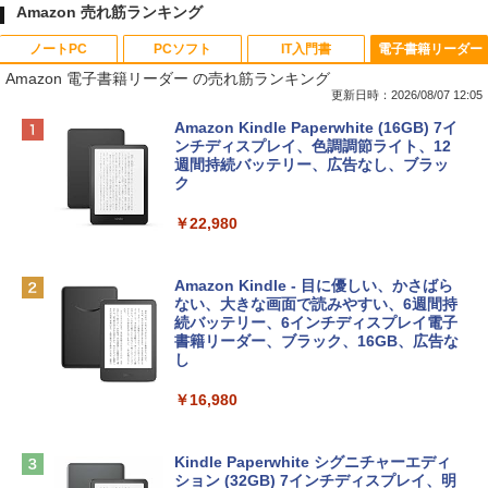
Amazon 売れ筋ランキング
ノートPC
PCソフト
IT入門書
電子書籍リーダー
Amazon 電子書籍リーダー の売れ筋ランキング
更新日時：2026/08/07 12:05
Apple 2026 MacBook Neo A18 Proチッ
Robloxギフトカード - 800 Robux 【限
生成AIパスポート公式テキスト 第４版
Amazon Kindle Paperwhite (16GB) 7イ
プ搭載13インチノートブック：AIとAppl
定バーチャルアイテムを含む】 【オンラ
ンチディスプレイ、色調調節ライト、12
e Intelligence、Liquid Retinaディスプ
インゲームコード】 ロブロックス | オン
週間持続バッテリー、広告なし、ブラッ
￥1,766
レイ、8GBメモリ、512GB SSD、1080p
ラインコード版
ク
FaceTime HDカメラ、Touch ID - インデ
ィゴ + 3年延長 AppleCare+ for 13インチ
￥1,300
￥22,980
MacBook Neo(A18 Pro)|ダウンロード版
AIイラスト表現辞典: 思い通りの絵を引き
￥162,598
出す プロンプトの言葉 AI画像生成シリー
Microsoft Office Home & Business 202
Amazon Kindle - 目に優しい、かさばら
ズ (はぴーイラストLabo)
4(最新 永続版)|オンラインコード版|Wind
ない、大きな画面で読みやすい、6週間持
ows11、10/mac対応|PC2台
続バッテリー、6インチディスプレイ電子
tomtoc 360°保護 15.6 16インチ パソコ
書籍リーダー、ブラック、16GB、広告な
￥480
ンケース Dell NEC Lavie ASUS HP dyna
し
￥39,582
book Lenovo対応
￥16,980
ClaudeCode いちばんやさしい 教科書:
￥2,952
非エンジニア 初心者 素人 でも安心 使い
Robloxギフトカード - 2,000 Robux 【限
方 マニュアル AI副業にもコンテンツ作成
定バーチャルアイテムを含む】 【オンラ
にもKindle出版にも！ 非エンジニアのた
インゲームコード】 ロブロックス | オン
Kindle Paperwhite シグニチャーエディ
めのAIコーディング入門シリーズ
Apple 2026 MacBook Air M5チップ搭載
ラインコード版
ション (32GB) 7インチディスプレイ、明