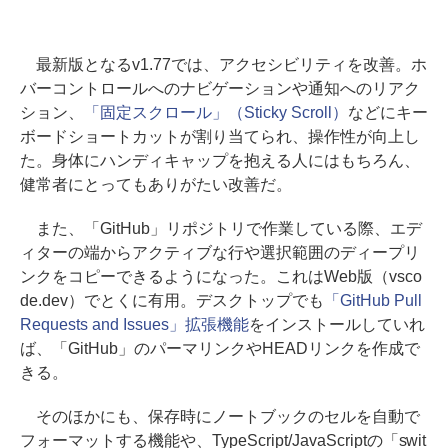
最新版となるv1.77では、アクセシビリティを改善。ホ
バーコントロールへのナビゲーションや通知へのリアク
ション、
「固定スクロール」（Sticky Scroll）
などにキー
ボードショートカットが割り当てられ、操作性が向上し
た。身体にハンディキャップを抱える人にはもちろん、
健常者にとってもありがたい改善だ。
また、「GitHub」リポジトリで作業している際、エデ
ィターの端からアクティブな行や選択範囲のディープリ
ンクをコピーできるようになった。これはWeb版（vsco
de.dev）でとくに有用。デスクトップでも
「GitHub Pull
Requests and Issues」拡張機能
をインストールしていれ
ば、「GitHub」のパーマリンクやHEADリンクを作成で
きる。
そのほかにも、保存時にノートブックのセルを自動で
フォーマットする機能や、TypeScript/JavaScriptの「swit