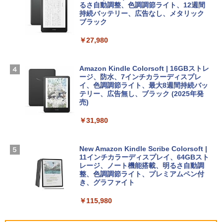
13インチノートブック：AIとApple Intell
るさ自動調整、色調調節ライト、12週間
igence、13.6インチLiquid Retinaディ
持続バッテリー、広告なし、メタリック
￥99
￥3,200
スプレイ、24GBユニファイドメモリ、1
ブラック
TB SSDストレージ、12MPセンターフレ
ームカメラ、日本語キーボード、Touch I
￥27,980
1冊ですべて身につくHTML & CSSとWe
Robloxギフトカード - 1000 Robux 【限
D - ミッドナイト
bデザイン入門講座［第2版］
定バーチャルアイテムを含む】 【オンラ
インゲームコード】 ロブロックス |オン
￥298,901
ラインコード版
Amazon Kindle Colorsoft | 16GBストレ
￥2,326
ージ、防水、7インチカラーディスプレ
イ、色調調節ライト、最大8週間持続バッ
￥1,600
【Amazon.co.jp限定】 HP ノートパソコ
テリー、広告無し、ブラック (2025年発
ン 15-fd 15.6インチ 16GBメモリ 512GB
売)
FM TOWNS ハイパー・カタログ: 本体ハ
SSD インテル Core 5
ードウェア・市販ソフトウェアのパーフ
Windows版 | Minecraft (マインクラフ
￥31,980
ェクトリストと最新エミュレータ紹介
ト): Java & Bedrock Edition | オンライ
￥129,800
ンコード版
￥1,600
New Amazon Kindle Scribe Colorsoft |
￥3,600
FMV ノートパソコン WE1-K3 (MS 365 P
11インチカラーディスプレイ、64GBスト
ersonal/Copilotキー搭載/Win 11/15.6型/
レージ、ノート機能搭載、明るさ自動調
Core i5/16GB/SSD 512GB/ホワイト) FM
整、色調調節ライト、プレミアムペン付
VWK3E15W_AZ
き、グラファイト
￥139,880
￥115,980