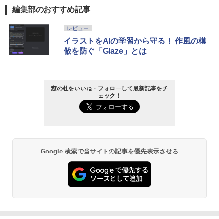
編集部のおすすめ記事
Robloxギフトカード - 800 Robux 【限
生成AIパスポート公式テキスト 第４版
Amazon Kindle Paperwhite (16GB) 7イ
レビュー
定バーチャルアイテムを含む】 【オンラ
ンチディスプレイ、色調調節ライト、12
イラストをAIの学習から守る！ 作風の模
インゲームコード】 ロブロックス | オン
週間持続バッテリー、広告なし、ブラッ
￥1,766
倣を防ぐ「Glaze」とは
ラインコード版
ク
￥1,300
￥22,980
AIイラスト表現辞典: 思い通りの絵を引き
窓の杜をいいね・フォローして最新記事をチ
出す プロンプトの言葉 AI画像生成シリー
ェック！
Robloxギフトカード - 1000 Robux 【限
Amazon Kindle - 目に優しい、かさばら
ズ (はぴーイラストLabo)
定バーチャルアイテムを含む】 【オンラ
ない、大きな画面で読みやすい、6週間持
インゲームコード】 ロブロックス |オン
続バッテリー、6インチディスプレイ電子
ラインコード版
書籍リーダー、ブラック、16GB、広告な
￥480
し
￥1,600
￥16,980
ClaudeCode いちばんやさしい 教科書:
Google 検索で当サイトの記事を優先表示させる
非エンジニア 初心者 素人 でも安心 使い
方 マニュアル AI副業にもコンテンツ作成
Microsoft Office Home & Business 202
にもKindle出版にも！ 非エンジニアのた
4(最新 永続版)|オンラインコード版|Wind
Kindle Paperwhite シグニチャーエディ
めのAIコーディング入門シリーズ
ows11、10/mac対応|PC2台
ション (32GB) 7インチディスプレイ、明
るさ自動調整、色調調節ライト、12週間
持続バッテリー、広告なし、メタリック
￥99
￥39,582
ブラック