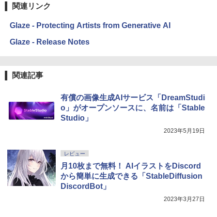
関連リンク
￥27,980
1冊ですべて身につくHTML & CSSとWe
Robloxギフトカード - 2,000 Robux 【限
bデザイン入門講座［第2版］
定バーチャルアイテムを含む】 【オンラ
Glaze - Protecting Artists from Generative AI
インゲームコード】 ロブロックス | オン
ラインコード版
Amazon Kindle Colorsoft | 16GBストレ
￥1,292
Glaze - Release Notes
ージ、防水、7インチカラーディスプレ
イ、色調調節ライト、最大8週間持続バッ
￥3,200
テリー、広告無し、ブラック (2025年発
売)
FM TOWNS ハイパー・カタログ: 本体ハ
関連記事
ードウェア・市販ソフトウェアのパーフ
Windows版 | Minecraft (マインクラフ
￥31,980
ェクトリストと最新エミュレータ紹介
ト): Java & Bedrock Edition | オンライ
有償の画像生成AIサービス「DreamStudi
ンコード版
￥1,600
o」がオープンソースに、名前は「Stable
New Amazon Kindle Scribe Colorsoft |
￥3,600
Studio」
11インチカラーディスプレイ、64GBスト
レージ、ノート機能搭載、明るさ自動調
2023年5月19日
整、色調調節ライト、プレミアムペン付
き、グラファイト
レビュー
￥115,980
月10枚まで無料！ AIイラストをDiscord
から簡単に生成できる「StableDiffusion
DiscordBot」
2023年3月27日