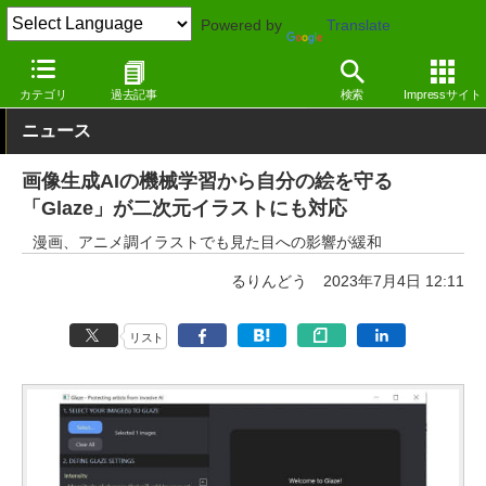
Powered by
Translate
窓の杜
ジェネレーティブAI
画像生成
カテゴリ
過去記事
検索
Impressサイト
ニュース
画像生成AIの機械学習から自分の絵を守る
「Glaze」が二次元イラストにも対応
漫画、アニメ調イラストでも見た目への影響が緩和
るりんどう
2023年7月4日 12:11
リスト