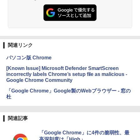
非エンジニア 初心者 素人 でも安心 使い
Robloxギフトカード - 2,000 Robux 【限
方 マニュアル AI副業にもコンテンツ作成
定バーチャルアイテムを含む】 【オンラ
にもKindle出版にも！ 非エンジニアのた
インゲームコード】 ロブロックス | オン
Kindle Paperwhite シグニチャーエディ
めのAIコーディング入門シリーズ
ラインコード版
ション (32GB) 7インチディスプレイ、明
るさ自動調整、色調調節ライト、12週間
持続バッテリー、広告なし、メタリック
￥99
￥3,200
ブラック
関連リンク
￥27,980
1冊ですべて身につくHTML & CSSとWe
Robloxギフトカード - 1000 Robux 【限
bデザイン入門講座［第2版］
定バーチャルアイテムを含む】 【オンラ
パソコン版 Chrome
インゲームコード】 ロブロックス |オン
ラインコード版
Amazon Kindle Colorsoft | 16GBストレ
￥1,292
[Known Issue] Microsoft Defender SmartScreen
ージ、防水、7インチカラーディスプレ
incorrectly labels Chrome’s setup file as malicious -
イ、色調調節ライト、最大8週間持続バッ
￥1,600
Google Chrome Community
テリー、広告無し、ブラック (2025年発
売)
FM TOWNS ハイパー・カタログ: 本体ハ
「Google Chrome」Google製のWebブラウザー - 窓の
ードウェア・市販ソフトウェアのパーフ
Windows版 | Minecraft (マインクラフ
杜
￥31,980
ェクトリストと最新エミュレータ紹介
ト): Java & Bedrock Edition | オンライ
ンコード版
￥1,600
New Amazon Kindle Scribe Colorsoft |
￥3,600
関連記事
11インチカラーディスプレイ、64GBスト
レージ、ノート機能搭載、明るさ自動調
整、色調調節ライト、プレミアムペン付
「Google Chrome」に4件の脆弱性、最
き、グラファイト
高深刻度は「High」