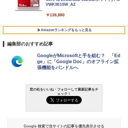
VWK3E15W_AZ
￥139,880
Amazonランキングをもっと見る
編集部のおすすめ記事
Robloxギフトカード - 800 Robux 【限
生成AIパスポート公式テキスト 第４版
Amazon Kindle Paperwhite (16GB) 7イ
GoogleがMicrosoftと手を組む？ 「Ed
定バーチャルアイテムを含む】 【オンラ
ンチディスプレイ、色調調節ライト、12
ge」に「Google Doc」のオフライン拡
インゲームコード】 ロブロックス | オン
週間持続バッテリー、広告なし、ブラッ
￥1,766
張機能をバンドルへ
ラインコード版
ク
￥1,300
￥22,980
AIイラスト表現辞典: 思い通りの絵を引き
窓の杜をいいね・フォローして最新記事をチ
ェック！
出す プロンプトの言葉 AI画像生成シリー
Microsoft Office Home & Business 202
Amazon Kindle - 目に優しい、かさばら
ズ (はぴーイラストLabo)
4(最新 永続版)|オンラインコード版|Wind
ない、大きな画面で読みやすい、6週間持
ows11、10/mac対応|PC2台
続バッテリー、6インチディスプレイ電子
書籍リーダー、ブラック、16GB、広告な
￥480
し
￥39,582
￥16,980
ClaudeCode いちばんやさしい 教科書:
Google 検索で当サイトの記事を優先表示させる