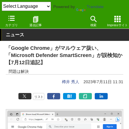
Powered by
Translate
窓の杜
セキュリティ
脆弱性
Windows
カテゴリ
過去記事
検索
Impressサイト
ニュース
「Google Chrome」がマルウェア扱い、
「Microsoft Defender SmartScreen」が誤検知か
【7月12日追記】
問題は解決
樽井 秀人
2023年7月11日 11:31
リスト