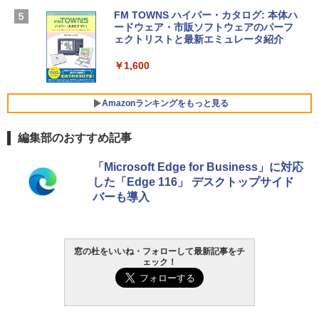
SSD インテル Core 5
FM TOWNS ハイパー・カタログ: 本体ハ
ードウェア・市販ソフトウェアのパーフ
Windows版 | Minecraft (マインクラフ
￥129,800
ェクトリストと最新エミュレータ紹介
ト): Java & Bedrock Edition | オンライ
ンコード版
￥1,600
FMV ノートパソコン WE1-K3 (MS 365 P
￥3,600
ersonal/Copilotキー搭載/Win 11/15.6型/
Core i5/16GB/SSD 512GB/ホワイト) FM
Amazonランキングをもっと見る
VWK3E15W_AZ
編集部のおすすめ記事
￥139,880
Amazon Kindle - 目に優しい、かさばら
「Microsoft Edge for Business」に対応
ない、大きな画面で読みやすい、6週間持
した「Edge 116」 デスクトップサイド
続バッテリー、6インチディスプレイ電子
バーも導入
書籍リーダー、マッチャ、16GB、広告な
し
￥16,980
窓の杜をいいね・フォローして最新記事をチ
ェック！
Kindle Paperwhite シグニチャーエディ
ション (32GB) 7インチディスプレイ、明
るさ自動調整、色調調節ライト、12週間
持続バッテリー、広告なし、メタリック