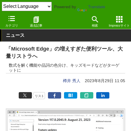
Powered by
Translate
窓の杜
インターネット
Webブラウザー
Windows
カテゴリ
過去記事
検索
Impressサイト
ニュース
「Microsoft Edge」の増えすぎた便利ツール、大
量リストラへ
数式を解く機能や品詞の色分け、キッズモードなどがターゲ
ットに
樽井 秀人
2023年8月29日 11:05
リスト