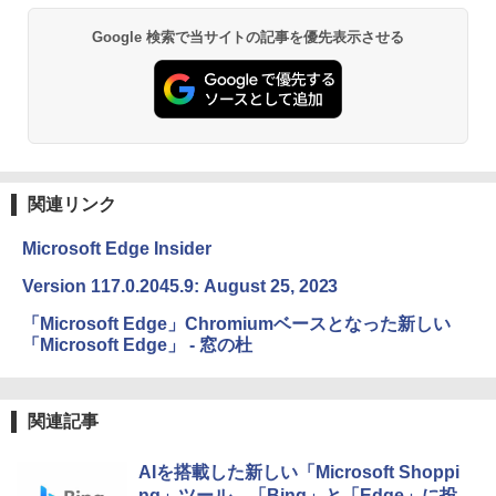
ブラック
Google 検索で当サイトの記事を優先表示させる
￥27,980
Amazon Kindle Paperwhite (16GB) 7イ
ンチディスプレイ、色調調節ライト、12
週間持続バッテリー、広告なし、ブラッ
ク
関連リンク
￥22,980
Microsoft Edge Insider
Amazon Kindle Colorsoft | 16GBストレ
Version 117.0.2045.9: August 25, 2023
ージ、防水、7インチカラーディスプレ
イ、色調調節ライト、最大8週間持続バッ
「Microsoft Edge」Chromiumベースとなった新しい
テリー、広告無し、ブラック (2025年発
「Microsoft Edge」 - 窓の杜
売)
￥31,980
関連記事
New Amazon Kindle Scribe Colorsoft |
AIを搭載した新しい「Microsoft Shoppi
11インチカラーディスプレイ、64GBスト
レージ、ノート機能搭載、明るさ自動調
ng」ツール、「Bing」と「Edge」に投