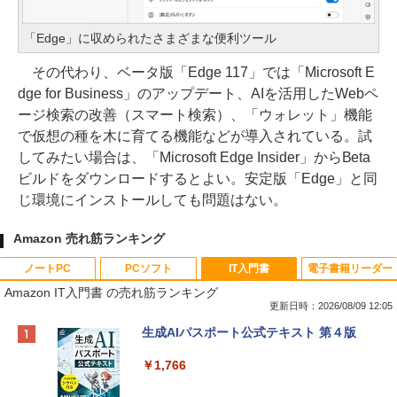
「Edge」に収められたさまざまな便利ツール
その代わり、ベータ版「Edge 117」では「Microsoft E
dge for Business」のアップデート、AIを活用したWebペ
ージ検索の改善（スマート検索）、「ウォレット」機能
で仮想の種を木に育てる機能などが導入されている。試
してみたい場合は、「Microsoft Edge Insider」からBeta
ビルドをダウンロードするとよい。安定版「Edge」と同
じ環境にインストールしても問題はない。
Amazon 売れ筋ランキング
ノートPC
PCソフト
IT入門書
電子書籍リーダー
Amazon IT入門書 の売れ筋ランキング
更新日時：2026/08/09 12:05
Apple 2026 MacBook Neo A18 Proチッ
Robloxギフトカード - 800 Robux 【限
生成AIパスポート公式テキスト 第４版
プ搭載13インチノートブック：AIとAppl
定バーチャルアイテムを含む】 【オンラ
e Intelligenceのために設計、Liquid Ret
インゲームコード】 ロブロックス | オン
￥1,766
inaディスプレイ、8GBユニファイドメモ
ラインコード版
リ、256GB SSDストレージ、1080p Fac