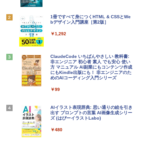
eTime HDカメラ - インディゴ
￥1,300
￥119,800
1冊ですべて身につくHTML & CSSとWe
bデザイン入門講座［第2版］
Robloxギフトカード - 1000 Robux 【限
定バーチャルアイテムを含む】 【オンラ
tomtoc 360°保護 15.6 16インチ パソコ
インゲームコード】 ロブロックス |オン
￥1,292
ンケース Dell NEC Lavie ASUS HP dyna
ラインコード版
book Lenovo対応
￥1,600
￥2,952
ClaudeCode いちばんやさしい 教科書:
非エンジニア 初心者 素人 でも安心 使い
方 マニュアル AI副業にもコンテンツ作成
Robloxギフトカード - 2,000 Robux 【限
にもKindle出版にも！ 非エンジニアのた
Apple 2026 MacBook Air M5チップ搭載
定バーチャルアイテムを含む】 【オンラ
めのAIコーディング入門シリーズ
13インチノートブック：AIとApple Intell
インゲームコード】 ロブロックス | オン
igence、13.6インチLiquid Retinaディ
ラインコード版
￥99
スプレイ、16GBユニファイドメモリ、1
TB SSDストレージ、12MPセンターフレ
￥3,200
ームカメラ、日本語キーボード、Touch I
D - ミッドナイト
AIイラスト表現辞典: 思い通りの絵を引き
出す プロンプトの言葉 AI画像生成シリー
Microsoft Office Home & Business 202
￥278,800
ズ (はぴーイラストLabo)
4(最新 永続版)|オンラインコード版|Wind
ows11、10/mac対応|PC2台
￥480
【Amazon.co.jp限定】 HP ノートパソコ
￥39,582
ン 15-fd 15.6インチ 16GBメモリ 512GB