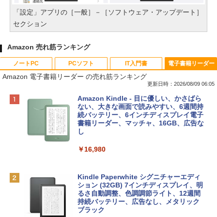
「設定」アプリの［一般］－［ソフトウェア・アップデート］
セクション
Amazon 売れ筋ランキング
ノートPC
PCソフト
IT入門書
電子書籍リーダー
Amazon 電子書籍リーダー の売れ筋ランキング
更新日時：2026/08/09 06:05
Apple 2026 MacBook Neo A18 Proチッ
Robloxギフトカード - 800 Robux 【限
生成AIパスポート公式テキスト 第４版
Amazon Kindle - 目に優しい、かさばら
プ搭載13インチノートブック：AIとAppl
定バーチャルアイテムを含む】 【オンラ
ない、大きな画面で読みやすい、6週間持
e Intelligenceのために設計、Liquid Ret
インゲームコード】 ロブロックス | オン
続バッテリー、6インチディスプレイ電子
￥1,766
inaディスプレイ、8GBユニファイドメモ
ラインコード版
書籍リーダー、マッチャ、16GB、広告な
リ、512GB SSDストレージ、1080p Fac
し
eTime HDカメラ、Touch ID - インディ
￥1,300
ゴ
￥16,980
1冊ですべて身につくHTML & CSSとWe
￥137,800
bデザイン入門講座［第2版］
Robloxギフトカード - 1000 Robux 【限
定バーチャルアイテムを含む】 【オンラ
Kindle Paperwhite シグニチャーエディ
インゲームコード】 ロブロックス |オン
ション (32GB) 7インチディスプレイ、明
￥1,292
tomtoc 360°保護 15.6 16インチ パソコ
ラインコード版
るさ自動調整、色調調節ライト、12週間
ンケース Dell NEC Lavie ASUS HP dyna
持続バッテリー、広告なし、メタリック
book Lenovo対応
ブラック
￥1,600