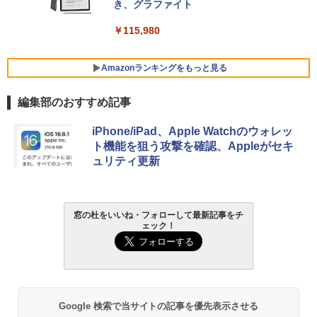
VWK3E15W_AZ
き、グラファイト
￥139,880
￥115,980
Amazonランキングをもっと見る
編集部のおすすめ記事
iPhone/iPad、Apple Watchのウォレッ
ト機能を狙う攻撃を確認、Appleがセキ
ュリティ更新
窓の杜をいいね・フォローして最新記事をチ
ェック！
Google 検索で当サイトの記事を優先表示させる