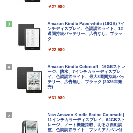
ClaudeCode いちばんやさしい 教科書:
￥2,952
￥27,980
非エンジニア 初心者 素人 でも安心 使い
方 マニュアル AI副業にもコンテンツ作成
Robloxギフトカード - 2,000 Robux 【限
にもKindle出版にも！ 非エンジニアのた
定バーチャルアイテムを含む】 【オンラ
めのAIコーディング入門シリーズ
Apple 2026 MacBook Air M5チップ搭載
インゲームコード】 ロブロックス | オン
Amazon Kindle Paperwhite (16GB) 7イ
13インチノートブック：AIとApple Intell
ラインコード版
ンチディスプレイ、色調調節ライト、12
￥99
igence、13.6インチLiquid Retinaディ
週間持続バッテリー、広告なし、ブラッ
スプレイ、16GBユニファイドメモリ、1
ク
￥3,200
TB SSDストレージ、12MPセンターフレ
ームカメラ、日本語キーボード、Touch I
￥22,980
AIイラスト表現辞典: 思い通りの絵を引き
D - ミッドナイト
出す プロンプトの言葉 AI画像生成シリー
Microsoft Office Home & Business 202
ズ (はぴーイラストLabo)
4(最新 永続版)|オンラインコード版|Wind
￥278,800
ows11、10/mac対応|PC2台
Amazon Kindle Colorsoft | 16GBストレ
￥480
ージ、防水、7インチカラーディスプレ
イ、色調調節ライト、最大8週間持続バッ
￥39,582
【Amazon.co.jp限定】 HP ノートパソコ
テリー、広告無し、ブラック (2025年発
ン 15-fd 15.6インチ 16GBメモリ 512GB
売)
FM TOWNS ハイパー・カタログ: 本体ハ
SSD インテル Core 5
ードウェア・市販ソフトウェアのパーフ
Windows版 | Minecraft (マインクラフ
￥31,980
ェクトリストと最新エミュレータ紹介
ト): Java & Bedrock Edition | オンライ
￥129,800
ンコード版
￥1,600
New Amazon Kindle Scribe Colorsoft |
￥3,600
FMV ノートパソコン WE1-K3 (MS 365 P
11インチカラーディスプレイ、64GBスト
ersonal/Copilotキー搭載/Win 11/15.6型/
レージ、ノート機能搭載、明るさ自動調
Core i5/16GB/SSD 512GB/ホワイト) FM
整、色調調節ライト、プレミアムペン付