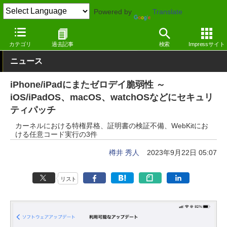
Powered by
Translate
窓の杜
セキュリティ
脆弱性
iOS
カテゴリ
過去記事
検索
Impressサイト
ニュース
iPhone/iPadにまたゼロデイ脆弱性 ～
iOS/iPadOS、macOS、watchOSなどにセキュリ
ティパッチ
カーネルにおける特権昇格、証明書の検証不備、WebKitにお
ける任意コード実行の3件
樽井 秀人
2023年9月22日 05:07
リスト