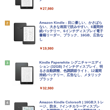
リ、512GB SSDストレージ、1080p Fac
￥10,000
eTime HDカメラ、Touch ID - インディ
￥27,980
ゴ
AIイラスト表現辞典: 思い通りの絵を引き
Robloxギフトカード - 800 Robux 【限
￥137,800
出す プロンプトの言葉 AI画像生成シリー
定バーチャルアイテムを含む】 【オンラ
Amazon Kindle - 目に優しい、かさばら
ズ (はぴーイラストLabo)
インゲームコード】 ロブロックス | オン
ない、大きな画面で読みやすい、6週間持
ラインコード版
続バッテリー、6インチディスプレイ電子
tomtoc 360°保護 15.6 16インチ パソコ
書籍リーダー、ブラック、16GB、広告な
￥99
ンケース Dell NEC Lavie ASUS HP dyna
し
￥1,300
book Lenovo対応
￥19,980
ClaudeCode いちばんやさしい 教科書:
￥2,952
非エンジニア 初心者 素人 でも安心 使い
Microsoft Office Home & Business 202
方 マニュアル AI副業にもコンテンツ作成
4(最新 永続版)|オンラインコード版|Wind
にもKindle出版にも！ 非エンジニアのた
ows11、10/mac対応|PC2台
Kindle Paperwhite シグニチャーエディ
めのAIコーディング入門シリーズ
Apple 2026 MacBook Air M5チップ搭載
ション (32GB) 7インチディスプレイ、明
13インチノートブック：AIとApple Intell
るさ自動調整、色調調節ライト、12週間
￥39,582
igence、13.6インチLiquid Retinaディ
持続バッテリー、広告なし、メタリック
￥99
スプレイ、24GBユニファイドメモリ、1
ブラック
TB SSD、12MPセンターフレームカメ
Robloxギフトカード - 2,000 Robux 【限
ラ、Touch ID - スカイブルー + 3年延長
￥32,980
FM TOWNS ハイパー・カタログ: 本体ハ
定バーチャルアイテムを含む】 【オンラ
AppleCare+ for 13インチMacBook Air
ードウェア・市販ソフトウェアのパーフ
インゲームコード】 ロブロックス | オン
(M5)|ダウンロード版
ェクトリストと最新エミュレータ紹介
ラインコード版
Amazon Kindle Colorsoft | 16GBストレ
￥331,701
ージ、防水、7インチカラーディスプレ
￥1,600
￥3,200