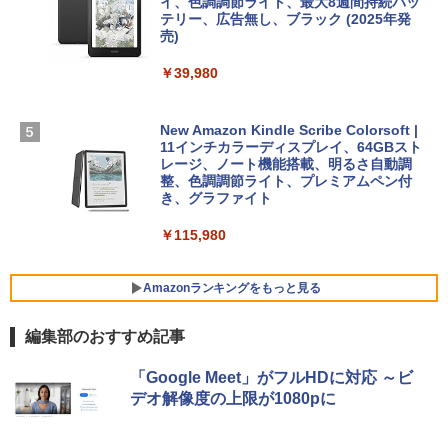
イ、色調調節ライト、最大8週間持続バッ
テリー、広告無し、ブラック (2025年発
【Amazon.co.jp限定】 HP ノートパソコ
売)
1冊ですべて身につくHTML & CSSとWe
Robloxギフトカード - 1000 Robux 【限
ン 15-fd 15.6インチ 16GBメモリ 512GB
bデザイン入門講座［第2版］
定バーチャルアイテムを含む】 【オンラ
SSD インテル Core 5
￥39,980
インゲームコード】 ロブロックス |オン
ラインコード版
￥2,326
￥129,800
New Amazon Kindle Scribe Colorsoft |
￥1,600
11インチカラーディスプレイ、64GBスト
FMV ノートパソコン WE1-K3 (MS 365 P
レージ、ノート機能搭載、明るさ自動調
ersonal/Copilotキー搭載/Win 11/15.6型/
整、色調調節ライト、プレミアムペン付
Core i5/16GB/SSD 512GB/ホワイト) FM
き、グラファイト
VWK3E15W_AZ
￥115,980
￥119,800
Amazonランキングをもっと見る
編集部のおすすめ記事
「Google Meet」がフルHDに対応 ～ビ
デオ解像度の上限が1080pに