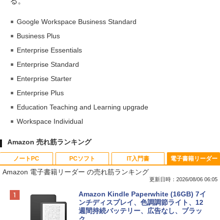
る。
Google Workspace Business Standard
Business Plus
Enterprise Essentials
Enterprise Standard
Enterprise Starter
Enterprise Plus
Education Teaching and Learning upgrade
Workspace Individual
Amazon 売れ筋ランキング
ノートPC
PCソフト
IT入門書
電子書籍リーダー
Amazon 電子書籍リーダー の売れ筋ランキング
更新日時：2026/08/06 06:05
Apple 2026 MacBook Neo A18 Proチッ
Xbox プリペイドカード 10,000円 デジタ
生成AIパスポート公式テキスト 第４版
Amazon Kindle Paperwhite (16GB) 7イ
プ搭載13インチノートブック：AIとAppl
ルコード 【旧 Xbox ギフトカード】 [オ
ンチディスプレイ、色調調節ライト、12
e Intelligenceのために設計、Liquid Ret
ンラインコード]
週間持続バッテリー、広告なし、ブラッ
￥1,766
inaディスプレイ、8GBユニファイドメモ
ク