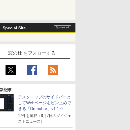
Special Site
窓の杜 をフォローする
新記事
デスクトップのサイドバーと
してWebページをピン止めで
きる「Demobar」v1.1.0 ほ
か
17件を掲載（8月7日のダイジェ
ストニュース）