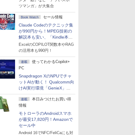
ツマンガ」が大集合
セール情報
Book Watch
Claude Codeのテクニック集
が990円から！MPEG技術の
解説本も安い、「Kindle本サ
マーセール」第2弾開始！
ExcelのCOPILOT関数本やRAG
の活用本も990円！
使ってわかるCopilot+
連載
PC
Snapdragon XのNPUでチャ
ットAIが動く！ Qualcomm向
けAI実行環境「GenieX」を
試してみた
本日みつけたお買い得
連載
情報
モトローラのAndroidスマホ
が最安17,820円！Amazonで
セール中
Android 16でNFC/FeliCaにも対