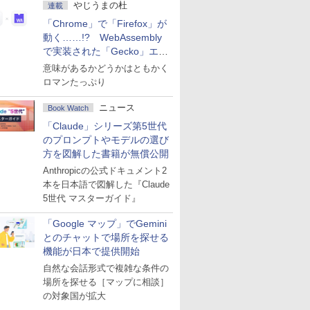
やじうまの杜
連載
「Chrome」で「Firefox」が
動く……!? WebAssembly
で実装された「Gecko」エン
ジン
意味があるかどうかはともかく
ロマンたっぷり
ニュース
Book Watch
「Claude」シリーズ第5世代
のプロンプトやモデルの選び
方を図解した書籍が無償公開
Anthropicの公式ドキュメント2
本を日本語で図解した『Claude
5世代 マスターガイド』
「Google マップ」でGemini
とのチャットで場所を探せる
機能が日本で提供開始
自然な会話形式で複雑な条件の
場所を探せる［マップに相談］
の対象国が拡大