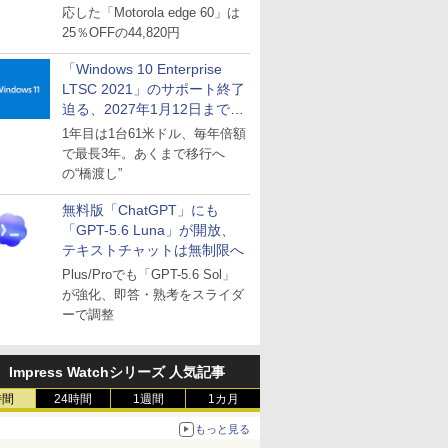
応した「Motorola edge 60」は
25％OFFの44,820円
「Windows 10 Enterprise
LTSC 2021」のサポート終了
迫る、2027年1月12日まで
～ESUは9月1日から販売
1年目は1台61米ドル、毎年倍額
で最長3年。あくまで移行へ
の“橋渡し”
無料版「ChatGPT」にも
「GPT-5.6 Luna」が開放、
テキストチャットは無制限へ
Plus/Proでも「GPT-5.6 Sol」
が強化、即答・熟考をスライダ
ーで調整
Impress Watchシリーズ 人気記事
時間
24時間
1週間
1カ月
もっと見る