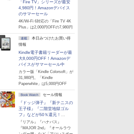
「Fire TV」シリーズが最安
4,980円！Amazonデバイス
のサマーセール
4K/Wi-Fi 6対応の「Fire TV 4K
Plus」は2,000円OFFの7,980円
本日みつけたお買い得
連載
情報
Kindle電子書籍リーダーが最
大8,000円OFF！Amazonデ
バイスがサマーセール中
カラー版「Kindle Colorsoft」が
31,980円。「Kindle
Paperwhite」は5,000円OFF
セール情報
Book Watch
『ドッジ弾子』『新テニスの
王子様』『二階堂地獄ゴル
フ』などが50％還元！
Amazonマンガ週末セール
『リアル』『ハナバス』
『MAJOR 2nd』『オールラウ
ンダー廻』など「アツいスポー