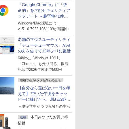
「Google Chrome」に「致
命的」を含むセキュリティア
ップデート ～脆弱性41件に
対処
Windows/Mac環境には
v151.0.7922.108/.109が展開中
老舗のマウスユーティリティ
「チューチューマウス」がAI
の力を借りて15年ぶりに復活
64bit化、Windows 10/11、
「Chrome」も走り回る。復活
記念で2026年末まで500円
現役学生がつづるAIとの生活
【自分なら選ばない一日を考
えて】 空いた午後をチャッ
ピーに捧げたら、思わぬ絶景
に出会った話
～現役学生がつづるAIとの生活
本日みつけたお買い得
連載
情報