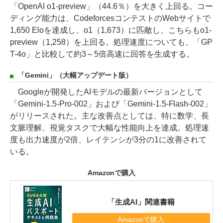
「OpenAI o1-preview」（44.6％）を大きく上回る。コー
ディング能力は、CodeforcesコンテストのWebサイトで
1,650 Eloを達成し、o1（1,673）に匹敵し、こちらもo1-
preview（1,258）を上回る。処理速度についても、「GP
T-4o」と比較して約3～5倍高速に回答を生成する。
「Gemini」（大幅アップデート版）
Googleが開発したAIモデルの最新バージョンとして
「Gemini-1.5-Pro-002」および「Gemini-1.5-Flash-002」
がリリースされた。主な改善点としては、特に数学、長
文脈理解、視覚タスクで大幅な性能向上を達成。処理速
度も出力速度が2倍、レイテンシが3分の1に改善されて
いる。
Amazonで購入
「生成AI」関連書籍
Amazonで購入