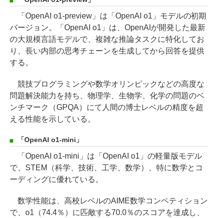
「OpenAI o1-preview」は「OpenAI o1」モデルの初期
バージョン。「OpenAI o1」は、OpenAIが開発した最新
の大規模言語モデルで、複雑な推論タスクに特化してお
り、長い内部の思考チェーンを生成してから回答を提供
する。
競技プログラミングや数学オリンピックなどの高度な
問題解決能力を持ち、物理学、生物学、化学の問題のベ
ンチマーク（GPQA）にて人間の博士レベルの精度を超
える性能を示している。
「OpenAI o1-mini」
「OpenAI o1-mini」は「OpenAI o1」の軽量版モデル
で、STEM（科学、技術、工学、数学）、特に数学とコ
ーディングに優れている。
数学性能は、高校レベルのAIME数学コンペティション
で、o1（74.4％）に匹敵する70.0％のスコアを達成し、