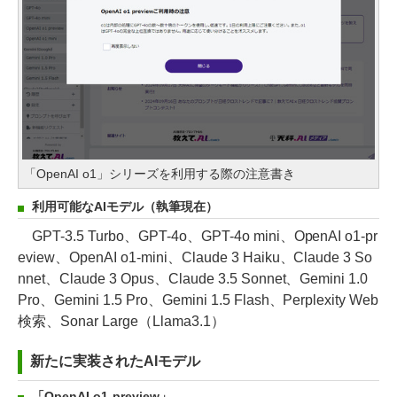
「OpenAI o1」シリーズを利用する際の注意書き
利用可能なAIモデル（執筆現在）
GPT-3.5 Turbo、GPT-4o、GPT-4o mini、OpenAI o1-pr
eview、OpenAI o1-mini、Claude 3 Haiku、Claude 3 So
nnet、Claude 3 Opus、Claude 3.5 Sonnet、Gemini 1.0
Pro、Gemini 1.5 Pro、Gemini 1.5 Flash、Perplexity Web
検索、Sonar Large（Llama3.1）
新たに実装されたAIモデル
「OpenAI o1-preview」