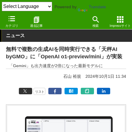
Powered by
Translate
窓の杜
生成AI
文章生成
カテゴリ
過去記事
検索
Impressサイト
ニュース
無料で複数の生成AIを同時実行できる「天秤AI
byGMO」に「OpenAI o1-preview/mini」が実装
「Gemini」も出力速度が2倍になった最新モデルに
石山 裕規
2024年10月1日 11:34
リスト